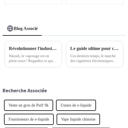
rechargeable de 1 ml en
promotion
Blog Associé
Révolutionner l'industrie du vapotage à la 137e Foire de Canton avec des cigarettes électroniques jetables
Le guide ultime pour choisir la meilleure cigarette électronique jetable adaptée à vos besoins
Waouh, le vapotage est en
Ces derniers temps, le marché
plein essor ! Regardez ce qui
des cigarettes électroniques
s'est passé à la 137e Foire de
jetables a connu un véritable
Canton. C'était un véritable
essor ! Cela s’explique par le
spectacle, surtout quand…
désir croissant d’alternatives
faciles à utiliser.
Recherche Associée
Vente en gros de Puff 9k
Usines de e-liquide
Fournisseurs de e-liquide
Vape liquide chinoise