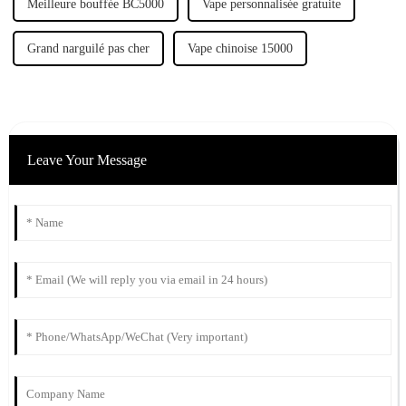
Meilleure bouffée BC5000
Vape personnalisée gratuite
Grand narguilé pas cher
Vape chinoise 15000
Leave Your Message