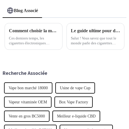
Blog Associé
Comment choisir la meilleure cigarette électronique jetable pour votre expérience de vapotage
Le guide ultime pour découvrir les meilleures cigarettes électroniques pour les acheteurs du monde entier
Ces derniers temps, les
Salut ! Vous savez que tout le
cigarettes électroniques
monde parle des cigarettes
jetables ont connu un véritable
électroniques en ce moment ?
essor et sont devenues un choix
Eh bien, il s'avère que le
privilégié pour de nombreux
marché mondial de ces produits
vapoteurs. Si l'on regarde les
est en pleine expansion.
chiffres, selon
Recherche Associée
Vape bon marché 18000
Usine de vape Cup
Vapeur vitaminée OEM
Box Vape Factory
Vente en gros BC5000
Meilleur e-liquide CBD