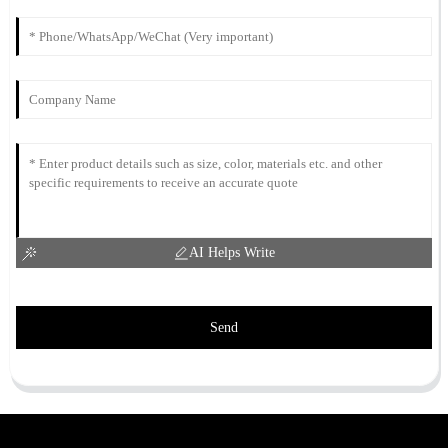
AI Helps Write
Send