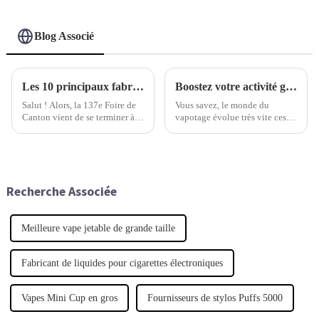
Blog Associé
Les 10 principaux fabricants chinois de cigarettes électroniques en gros à la 137e Foire de Canton
Boostez votre activité grâce aux meilleures innovations de vapotage en gros de Chine pour un succès mondial
Salut ! Alors, la 137e Foire de
Vous savez, le monde du
Canton vient de se terminer à
vapotage évolue très vite ces
Guangzhou, et croyez-moi,
derniers temps. On a
c'était un événement majeur
l'impression que tout le monde
pour le secteur mondial de la
s'y met, et de ce fait, la
vente en gros de produits de
demande de
vapotage.
Recherche Associée
Meilleure vape jetable de grande taille
Fabricant de liquides pour cigarettes électroniques
Vapes Mini Cup en gros
Fournisseurs de stylos Puffs 5000