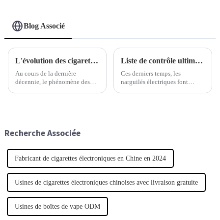
Blog Associé
L'évolution des cigarettes électroniques jetables
Liste de contrôle ultime pour choisir la meilleure chicha électrique adaptée à vos besoins
Au cours de la dernière
Ces derniers temps, les
décennie, le phénomène des
narguilés électriques font
cigarettes électroniques
beaucoup parler d'eux. De plus
jetables a radicalement
en plus de gens recherchent
transformé le paysage de
une alternative moderne et
l'industrie du vapotage. Une
pratique à la méthode
étude récente
traditionnelle.
Recherche Associée
Fabricant de cigarettes électroniques en Chine en 2024
Usines de cigarettes électroniques chinoises avec livraison gratuite
Usines de boîtes de vape ODM