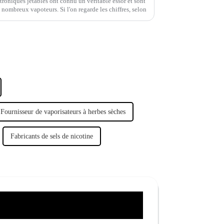
ctroniques jetables ont connu un véritable essor et sont
nombreux vapoteurs. Si l'on regarde les chiffres, selon
Fournisseur de vaporisateurs à herbes sèches
Fabricants de sels de nicotine