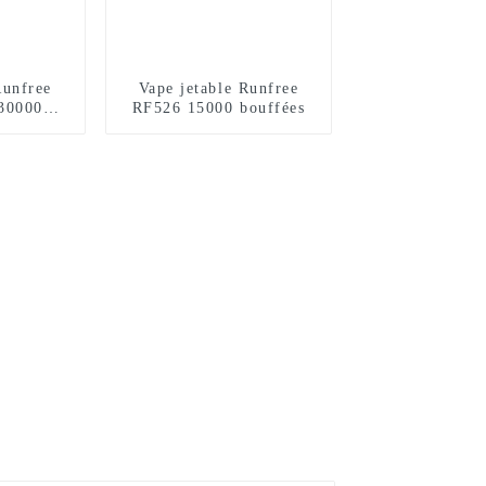
Runfree
Vape jetable Runfree
30000
RF526 15000 bouffées
s