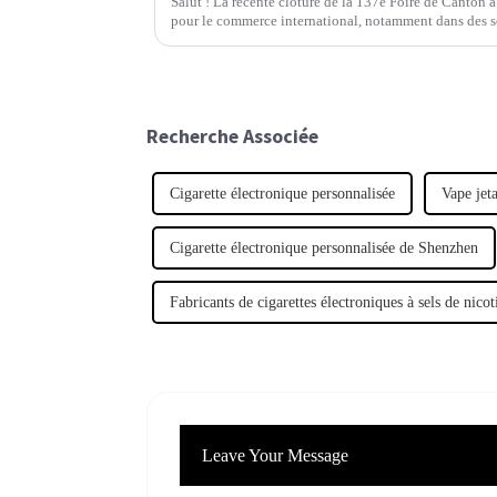
Salut ! La récente clôture de la 137e Foire de Canto
pour le commerce international, notamment dans des
Recherche Associée
Cigarette électronique personnalisée
Vape jet
Cigarette électronique personnalisée de Shenzhen
Fabricants de cigarettes électroniques à sels de nico
Leave Your Message