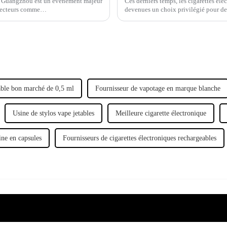
n à Guangzhou est un événement majeur
Ces derniers temps, les cigarettes éle
 secteurs comme…
devenues un choix privilégié pour de 
able bon marché de 0,5 ml
Fournisseur de vapotage en marque blanche
Usine de stylos vape jetables
Meilleure cigarette électronique
tine en capsules
Fournisseurs de cigarettes électroniques rechargeables