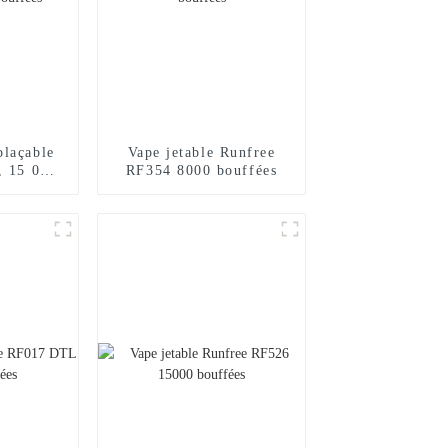
plaçable
Vape jetable Runfree
, 15 000
RF354 8000 bouffées
s