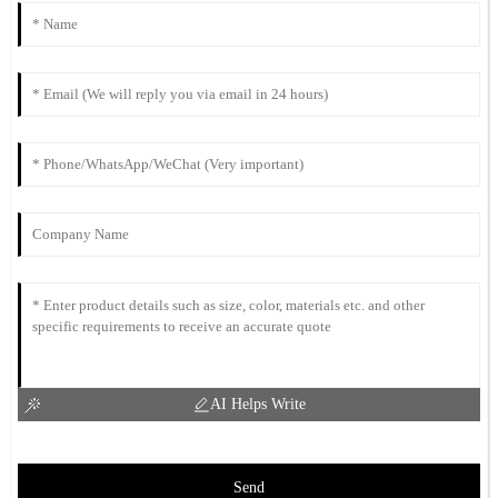
AI Helps Write
Send