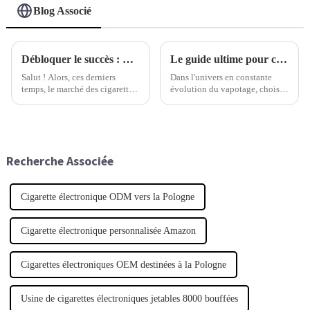
Blog Associé
Débloquer le succès : Guide du débutant pour lancer sa propre marque de cigarettes électroniques en marque blanche
Le guide ultime pour choisir la cigarette électronique jetable qui correspond à vos besoins
Salut ! Alors, ces derniers
Dans l'univers en constante
temps, le marché des cigarettes
évolution du vapotage, choisir
électroniques de marque privée
la bonne cigarette électronique
a vraiment explosé. Une des
jetable peut vraiment faire la
principales raisons ? Les gens
différence dans votre
sont avides de produits uniques
expérience globale, que vous
et personnalisables.
soyez un vapoteur ou un
Recherche Associée
utilisateur régulier.
Cigarette électronique ODM vers la Pologne
Cigarette électronique personnalisée Amazon
Cigarettes électroniques OEM destinées à la Pologne
Usine de cigarettes électroniques jetables 8000 bouffées