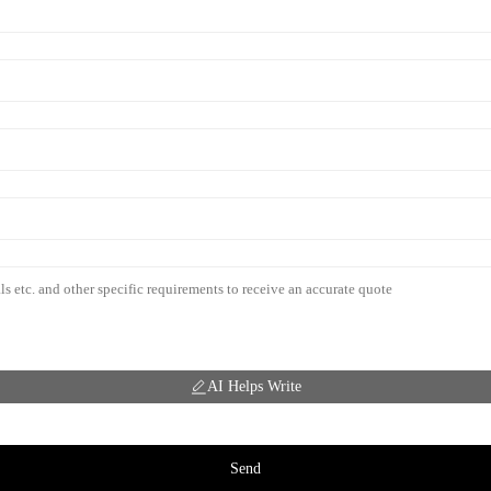
AI Helps Write
Send