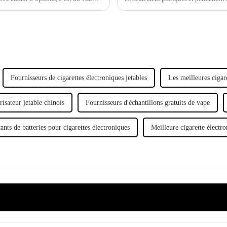
remplissage.
Fournisseurs de cigarettes électroniques jetables
Les meilleures cigar
isateur jetable chinois
Fournisseurs d'échantillons gratuits de vape
ants de batteries pour cigarettes électroniques
Meilleure cigarette électr