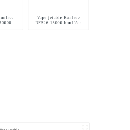
Runfree
Vape jetable Runfree
30000
RF526 15000 bouffées
s