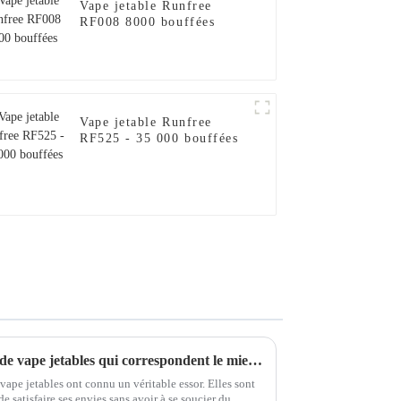
Vape jetable Runfree
RF008 8000 bouffées
Vape jetable Runfree
RF525 - 35 000 bouffées
Comment choisir les capsules de vape jetables qui correspondent le mieux à vos besoins
vape jetables ont connu un véritable essor. Elles sont
 satisfaire ses envies sans avoir à se soucier du