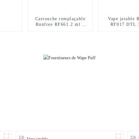
Cartouche remplaçable
Vape jetable 
Runfree RF661 2 ml +
RF017 DTL 
10 ml, certifiée TPD,
bouffée
12 000 bouffées