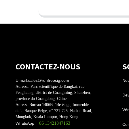
CONTACTEZ-NOUS
S
E-mail:
sales@runfreecig.com
Nou
Adresse:
Parc scientifique de Bangkai, rue
Fenghuang, district de Guangming, Shenzhen,
Dev
province du Guangdong, Chine
Adresse:
Bureau 1406B, 14e étage, Immeuble
Véri
de la Banque Belge, n° 721-725, Nathan Road,
Mongkok, Kuala Lumpur, Hong Kong
+86 13421847163
WhatsApp :
Con