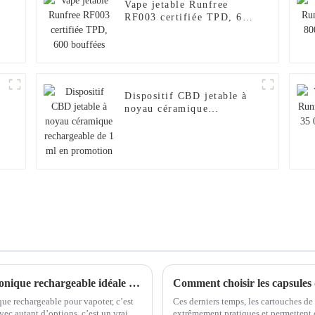
Vape jetable Runfree
RF003 certifiée TPD, 600
bouffées
Dispositif CBD jetable à
noyau céramique
rechargeable de 1 ml en
promotion
Guide ultime pour choisir la cigarette électronique rechargeable idéale pour vos besoins
que rechargeable pour vapoter, c’est
Ces derniers temps, les cartouches de 
ec autant d’options, c’est un vrai
extrêmement pratiques et permettent de