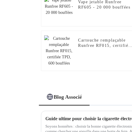
Vape jetable Runfree
RF605 - 20 000 bouffées
Cartouche remplaçable
Runfree RF015, certifiée
TPD, 600 bouffées
Blog Associé
Soyons honnêtes : choisir la bonne cigarette électroni
comme chercher une aiguille dans une botte de foin. Av