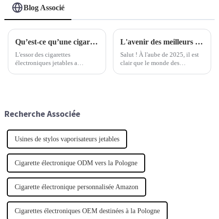
Blog Associé
Qu’est-ce qu’une cigarette électronique jetable et comment révolutionne-t-elle la culture du vapotage ?
L'avenir des meilleurs dispositifs jetables en 2025 : tendances et guide ultimes pour les acheteurs internationaux
L'essor des cigarettes
Salut ! À l'aube de 2025, il est
électroniques jetables a
clair que le monde des
véritablement bouleversé le
appareils jetables va connaître
monde du vapotage. Il a rendu
de profondes transformations
le vapotage beaucoup plus
grâce à des technologies
accessible et pratique pour
innovantes.
tous.
Recherche Associée
Usines de stylos vaporisateurs jetables
Cigarette électronique ODM vers la Pologne
Cigarette électronique personnalisée Amazon
Cigarettes électroniques OEM destinées à la Pologne