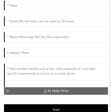
AI Helps Write
Send