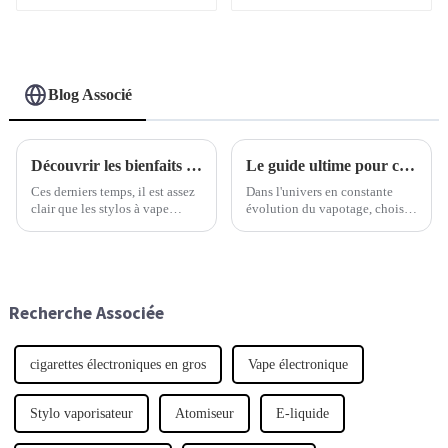
bouffées
Blog Associé
Découvrir les bienfaits de l'utilisation d'une cigarette électronique jetable pour soulager le stress
Le guide ultime pour choisir la cigarette électronique jetable qui correspond à vos besoins
Ces derniers temps, il est assez
Dans l'univers en constante
clair que les stylos à vape
évolution du vapotage, choisir
jetables sont devenus
la bonne cigarette électronique
extrêmement populaires,
jetable peut vraiment faire la
notamment auprès des
différence dans votre
personnes recherchant un
expérience globale, que vous
soulagement rapide du stress
soyez un vapoteur ou un
Recherche Associée
dans notre vie trépidante.
utilisateur régulier.
cigarettes électroniques en gros
Vape électronique
Stylo vaporisateur
Atomiseur
E-liquide