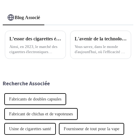
Blog Associé
L’essor des cigarettes électroniques jetables : analyse des tendances et des impacts sanitaires en 2023
L'avenir de la technologie Best Pod : redéfinir les normes mondiales d'approvisionnement
Ainsi, en 2023, le marché des
Vous savez, dans le monde
cigarettes électroniques
d'aujourd'hui, où l'efficacité et
jetables a connu une véritable
l'innovation repoussent les
explosion de popularité. C'est
limites des achats mondiaux, la
un signe assez clair que les
technologie des capsules est à
gens recherchent des produits
la pointe du progrès.
qui…
Recherche Associée
Fabricants de doubles capsules
Fabricant de chichas et de vapoteuses
Usine de cigarettes santé
Fournisseur de tout pour la vape