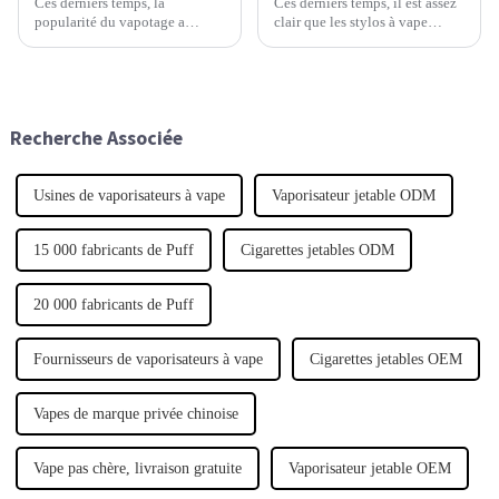
Ces derniers temps, la
Ces derniers temps, il est assez
popularité du vapotage a
clair que les stylos à vape
explosé, ouvrant un vaste
jetables sont devenus
marché pour les produits de
extrêmement populaires,
vapotage en gros. Cela a
notamment auprès des
engendré une multitude de
personnes recherchant un
tendances différentes.
soulagement rapide du stress
Recherche Associée
dans notre vie trépidante.
Usines de vaporisateurs à vape
Vaporisateur jetable ODM
15 000 fabricants de Puff
Cigarettes jetables ODM
20 000 fabricants de Puff
Fournisseurs de vaporisateurs à vape
Cigarettes jetables OEM
Vapes de marque privée chinoise
Vape pas chère, livraison gratuite
Vaporisateur jetable OEM