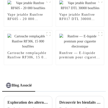
Vape jetable Runfree
Vape jetable Runfree
RF605 - 20 000
RF017 DTL 30000
bouffées
bouffées
Cartouche remplaçable
Runfree — E-liquide
Runfree RF306, 15 000
premium pour cigarette
bouffées
électronique
Blog Associé
Exploration des alternatives de vapotage en gros : analyse comparative des options populaires et des tendances du marché
Découvrir les bienfaits de l'utilisation d'une cigarette électronique jetable pour soulager le stress