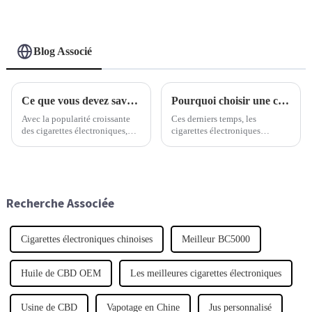
Blog Associé
Ce que vous devez savoir sur les cigarettes électroniques : un guide complet pour les acheteurs du monde entier
Pourquoi choisir une cigarette électronique jetable peut transformer votre expérience de vapotage
Avec la popularité croissante
Ces derniers temps, les
des cigarettes électroniques,
cigarettes électroniques
leur fonctionnement a
jetables ont véritablement
considérablement évolué et le
bouleversé le monde du
dénombrement semble être la
vapotage. Elles sont
méthode la plus simple pour les
extrêmement pratiques et
comprendre. Un rapport publié
simplifient considérablement la
Recherche Associée
vie par rapport aux cigarettes
traditionnelles.
Cigarettes électroniques chinoises
Meilleur BC5000
Huile de CBD OEM
Les meilleures cigarettes électroniques
Usine de CBD
Vapotage en Chine
Jus personnalisé