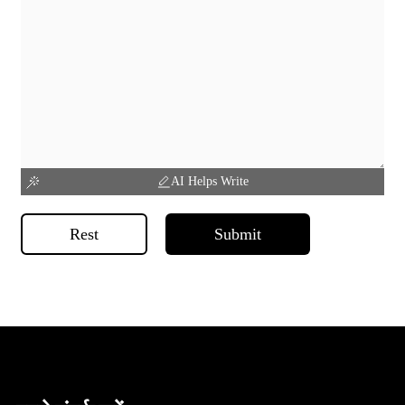
AI Helps Write
Rest
Submit