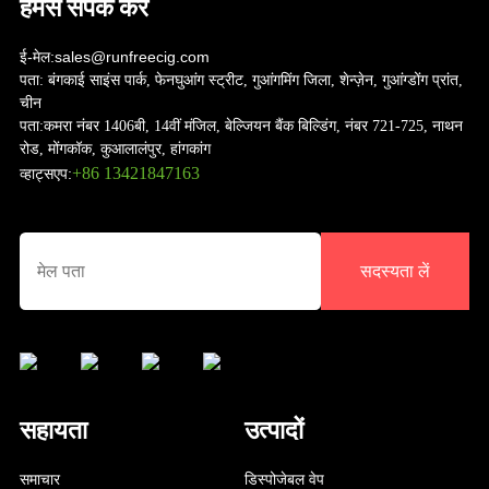
हमसे संपर्क करें
ई-मेल:
sales@runfreecig.com
पता:
बंगकाई साइंस पार्क, फेनघुआंग स्ट्रीट, गुआंगमिंग जिला, शेन्ज़ेन, गुआंग्डोंग प्रांत,
चीन
पता:
कमरा नंबर 1406बी, 14वीं मंजिल, बेल्जियन बैंक बिल्डिंग, नंबर 721-725, नाथन
रोड, मोंगकॉक, कुआलालंपुर, हांगकांग
+86 13421847163
व्हाट्सएप:
सदस्यता लें
सहायता
उत्पादों
समाचार
डिस्पोजेबल वेप