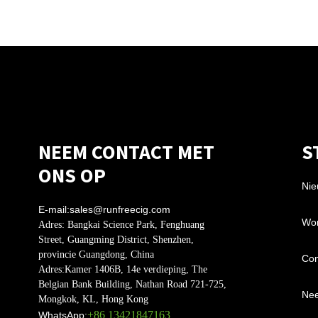
NEEM CONTACT MET
S
ONS OP
Nie
E-mail:
sales@runfreecig.com
Wor
Adres:
Bangkai Science Park, Fenghuang
Street, Guangming District, Shenzhen,
provincie Guangdong, China
Con
Adres:
Kamer 1406B, 14e verdieping, The
Belgian Bank Building, Nathan Road 721-725,
Nee
Mongkok, KL, Hong Kong
+86 13421847163
WhatsApp: