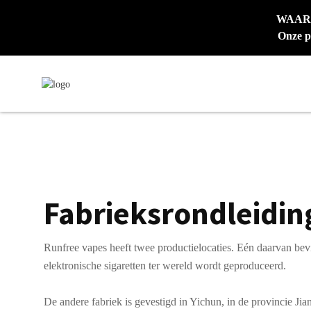
WAARSC
Onze p
Fabrieksrondleidin
Runfree vapes heeft twee productielocaties. Eén daarvan bev
elektronische sigaretten ter wereld wordt geproduceerd.
De andere fabriek is gevestigd in Yichun, in de provincie J