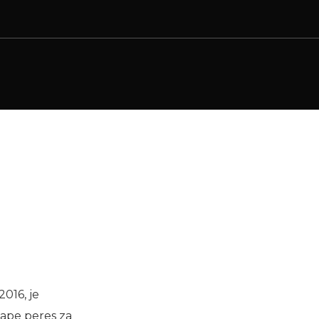
016, je
 vape peres za