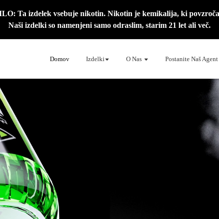
 Ta izdelek vsebuje nikotin. Nikotin je kemikalija, ki povzroča
Naši izdelki so namenjeni samo odraslim, starim 21 let ali več.
Domov
Izdelki
O Nas
Postanite Naš Agent