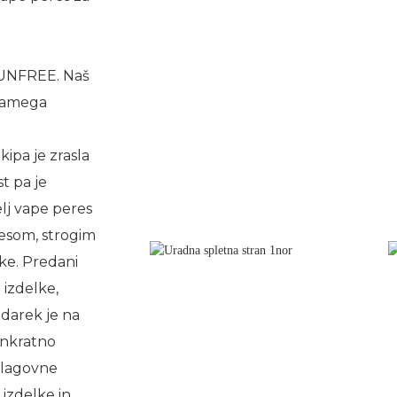
RUNFREE. Naš
 samega
ipa je zrasla
t pa je
lj vape peres
esom, strogim
nke. Predani
 izdelke,
udarek je na
 enkratno
 blagovne
 izdelke in