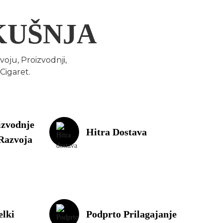
KUŠNJA
oju, Proizvodnji,
Cigaret.
izvodnje
Hitra Dostava
 Razvoja
elki
Podprto Prilagajanje