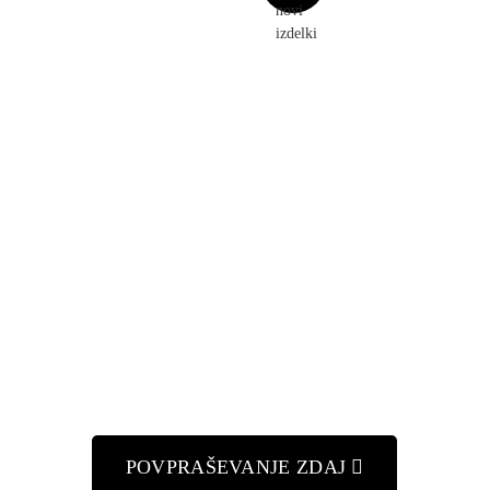
RAVLJENI IZVE
daj, veliko prednosti! Skupaj bomo v celoti podprli
POVPRAŠEVANJE ZDAJ