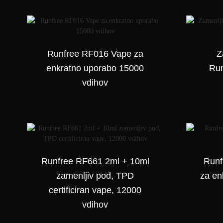
Runfree — vrhunska e-
Runfree RF016 Vape za
Z
tekočina za vape
enkratno uporabo 15000
Run
vdihov
Runfree RF661 2ml + 10ml
Runf
zamenljiv pod, TPD
za en
certificiran vape, 12000
vdihov