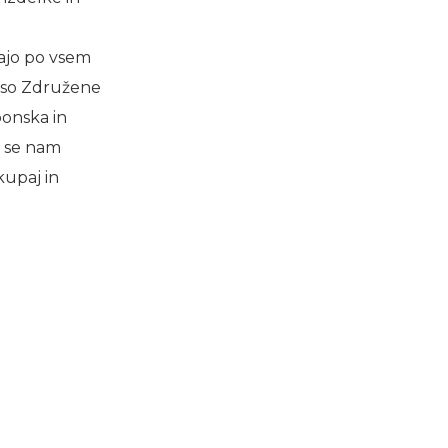
ajo po vsem
t so Združene
ponska in
a se nam
kupaj in