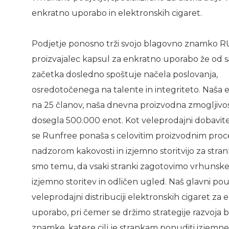
enkratno uporabo in elektronskih cigaret.
Podjetje ponosno trži svojo blagovno znamko 
proizvajalec kapsul za enkratno uporabo že od
začetka dosledno spoštuje načela poslovanja,
osredotočenega na talente in integriteto. Naša ek
na 25 članov, naša dnevna proizvodna zmogljivos
dosegla 500.000 enot. Kot veleprodajni dobavite
se Runfree ponaša s celovitim proizvodnim proc
nadzorom kakovosti in izjemno storitvijo za stra
smo temu, da vsaki stranki zagotovimo vrhunske
izjemno storitev in odličen ugled. Naš glavni po
veleprodajni distribuciji elektronskih cigaret za
uporabo, pri čemer se držimo strategije razvoja
znamke, katere cilj je strankam ponuditi izjemne