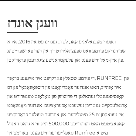
וועגן אונדז
ראַןפרי טעכנאָלאָגיע קאָו., לטד., געגרינדעט אין 2016, איז אַ
שניידנדיקע פירמע וואָס ספּעציאַליזירט זיך אין דער פאַרשפּרייטונג
פון איין-מאָל ווייפּ פּענס און עלעקטראָנישע ציגאַרעטן פּראָדוקטן.
די פירמע שטאלץ פארקויפט איר אייגענע בראַנד, RUNFREE. פון
איר אָנהייב, האט אונדזער פאַבריקאַנט פון דיספּאָוזאַבאַל פּאָדס
קאָנסיסטענטלי געהאלטן די פּרינציפּן פון טאַלאַנט-צענטרירט און
אָרנטלעכקייט-געטריבן געשעפט אָפּעראַציעס. אונדזער מאַנשאַפֿט
איז געוואקסן צו 25 מיטגלידער, און אונדזער טעגלעך פּראָדוקציע
קאַפּאַציטעט האט דערגרייכט 500,000 וניץ. ווי אַ גראָס האַנדל
סאַפּלייער פון ווייפּ פּענס, באַרימט זיך Runfree מיט אַ