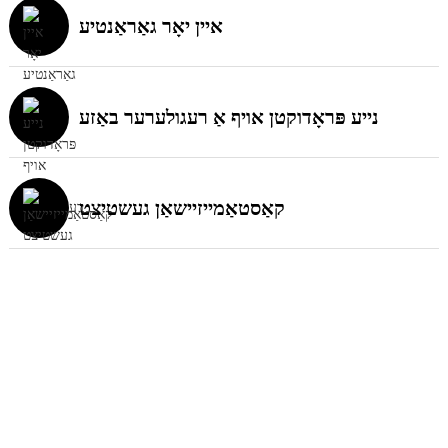
איין יאָר גאַראַנטיע
נייע פּראָדוקטן אויף אַ רעגולערער באַזע
קאַסטאַמייזיישאַן געשטיצט
גרייט צו לערנען