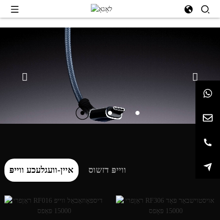
ווייפּ דזשוס
איין-וועגלעכע ווייפּ