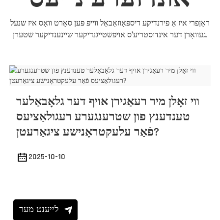
ראַןפרי איז אַ פירנדיקע דיספּאָוזאַבאַל ווייפּ פּען סאָרט וואָס איז שנעל
געוואָרן דער אינדוסטריע'ס אויפשטייגנדיקער שיינענדיקער שטערן.
ווי זאָלן מיר רעאַגירן אויף דער גלאָבאַלער
טענדענץ פון שטרענגערע רעגולאַציעס
פֿאַר עלעקטראָנישע ציגאַרעטן?
2025-10-10
לייענט מער