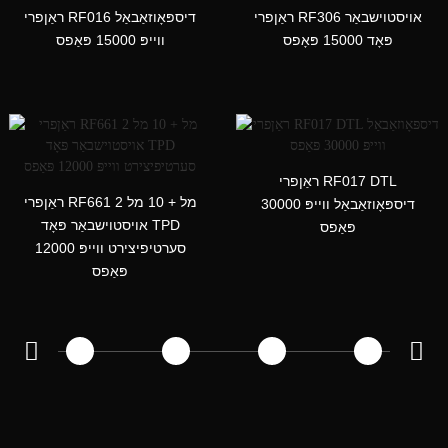
ראַןפרי RF306 אויסטוישבאַר
ראַןפרי RF016 דיספּאָוזאַבאַל
ראַןפרי — פּרעמיע ווייפּ
פּאָד 15000 פּאָפס
ווייפּ 15000 פּאַפס
דזשוס E-פליסיק
ראַןפרי RF017 DTL
ראַןפרי RF661 2 מל + 10 מל
דיספּאָוזאַבאַל ווייפּ 30000
אויסטוישבאַר פּאָד TPD
פּאַפס
סערטיפיצירט ווייפּ 12000
פּאַפס