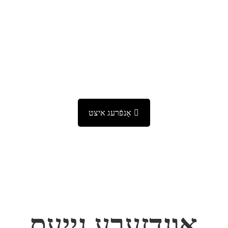
מער?
קומט אריין אין דעם אגענט יעצט, א סך בענעפיטן! מיר וועלן
צוזאמען פולשטענדיג שטיצן אייער אנטוויקלונג בחינם.
אָנפֿרעג איצט
אונדזערע נייעס