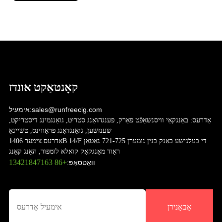
קאָנטאַקט אונדז
sales@runfreecig.com
אימעיל:
אַדרעס:
באַנגקאַי וויסנשאַפֿט פּאַרק, פענגהואַנג סטריט, גואַנגמינג דיסטריקט,
שענזשען, גואַנגדאָנג פּראַווינס, טשיינאַ
אַדרעס:
צימער 1406B 14/F די בעלגישע באַנק בנין נומערן 721-725 נאַטאַן
ראָוד מאָנגקאָק קואלא לומפור, האָנג קאָנג
+86 13421847163
וואַטסאַפּ:
אַבאָנירן