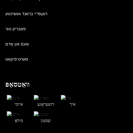
ראַןפריי בראַנד געשיכטע
פאַבריק טור
אָעם און אָדם
סערטיפיקאַט
וואַטסאַפּ
איך
דזשעראָגע
איימי
שמעון
מילאָ