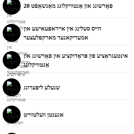
20 פאָרשונג און אַנטוויקלונג מאַנשאַפֿט
הייס סעלינג אין אייראפעאישע און
אמעריקאנער מארקפלעצער
אינטעגראַציע פון ​​פּראָדוקציע און פאָרשונג און
אַנטוויקלונג
שנעלע ליפערונג
אגענטן וועלטווייט