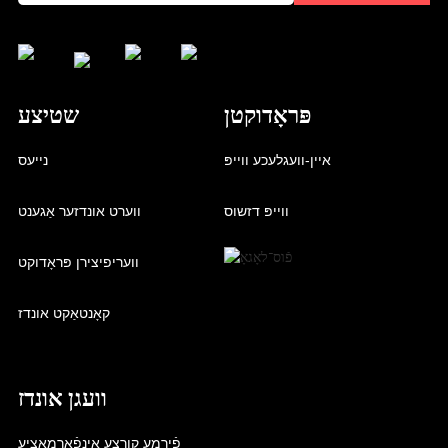
פּראָדוקטן
שטיצע
איין-וועגלעכע ווייפּ
נייעס
ווייפּ דזשוס
ווערט אונדזער אַגענט
וועריפיצירן פּראָדוקט
קאָנטאַקט אונדז
וועגן אונדז
פֿירמע קורצע אינפֿאָרמאַציע