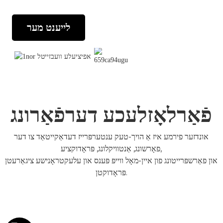
לייענט מער
פֿאַרלאָזלעכע דערפֿאַרונג
אונדזער פירמע איז אַ הויך-טעק ענטערפּרייז דעדאַקייטאַד צו דער
פאָרשונג, אַנטוויקלונג, פּראָדוקציע,
און פאַרשפּרייטונג פון איין-מאָל ווייפּ פּענס און עלעקטראָנישע ציגאַרעטן
פּראָדוקטן.