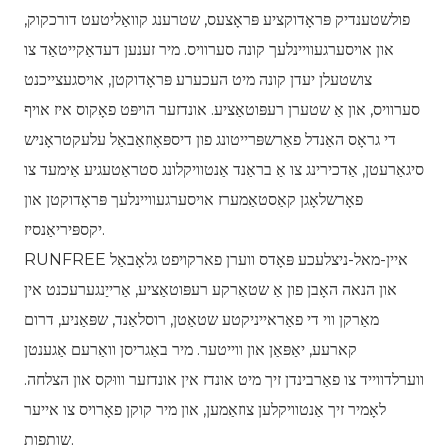
פולשטענדיק פּראָדוקציע פּראָצעס, שטרענג קוואַליטעט דורכקוק,
און אויסערגעוויינלעך קונה סערוויס. מיר זענען דעדאַקייטאַד צו
צושטעלן יעדן קונה מיט העכערע פּראָדוקטן, אויסגעצייכנט
סערוויס, און אַ שטערן רעפּוטאַציע. אונדזער הויפּט פאָקוס איז אויף
די גראָס האַנדל פאַרשפּרייטונג פון דיספּאָוזאַבאַל עלעקטראָניש
סיגאַרעטן, אַדכירינג צו אַ בראַנד אַנטוויקלונג סטראַטעגיע אַימעד צו
פאָרשלאָגן קאַסטאַמערז אויסערגעוויינלעך פּראָדוקטן און
יקספּיריאַנסיז.
RUNFREE איין-מאל-ניצלעכע פּאָדס ווערן פארקויפט גלאָבאַל
און הנאה האָבן פון אַ שטאַרקע רעפּוטאַציע, אַרייַנגערעכנט אין
מאַרקן ווי די פאַראייניקטע שטאַטן, רוסלאַנד, שפּאַניע, דרום
קארעע, יאַפּאַן און ווייטער. מיר באַגריסן וואַרעם אַגענטן
ווערלדווייד צו פאַרבינדן זיך מיט אונדז אין אונדזער וווּקס און הצלחה.
לאָמיר זיך אַנטוויקלען צוזאַמען, און מיר קוקן פאָרויס צו אייער
שותפות.