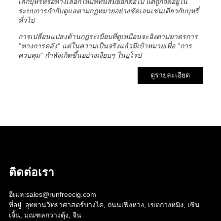
เลิกบุหรี่หรือทางเลือกใหม่ที่ทันสมัยอีกต่อไป แต่ถูกจัดอยู่ใน
ระบบการกำกับดูแลตามกฎหมายอย่างชัดเจนเช่นเดียวกับบุหรี่
ทั่วไป
การเปลี่ยนแปลงด้านกฎระเบียบที่ดูเหมือนจะอิงตามมาตรการ
"ทางการคลัง" แต่ในความเป็นจริงแล้วมีเป้าหมายเพื่อ "การ
ควบคุม" กำลังเกิดขึ้นอย่างเงียบๆ ในยุโรป
ดูรายละเอียด
ติดต่อเรา
อีเมล:
sales@runfreecig.com
ที่อยู่:
อุทยานวิทยาศาสตร์บางไค, ถนนเฟิ่งหวง, เขตกวงหมิง, เซิน
เจิ้น, มณฑลกวางตุ้ง, จีน