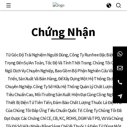
Chứng Nhận
Từ Góc Độ Trải Nghiệm Người Dùng, Công Ty Runfree Đặc Biệt Chú
Trọng Đến Sự An Toàn, Tốc Độ Và Tính Thời Trang. Chúng Tôi Có Đội
Ngũ Dịch Vụ Chuyên Nghiệp, Bao Gồm Bộ Phận Nghiên Cứu Và Phát
Triển, Sản Xuất Và Bán Hàng, Để Xây Dựng Một Hệ Thống Dịch Vụ
Chuyên Nghiệp. Công Ty Sở Hữu Hệ Thống Quản Lý Chất Lượng Đạt
Tiêu Chuẩn Cao, Môi Trường Sản Xuất Hiện Đại Cùng Công Nghệ Và
Thiết Bị Điện Tử Tiên Tiến, Đảm Bảo Chất Lượng Thuốc Lá Điện Tử
Của Chúng Tôi Đáp Ứng Tiêu Chuẩn Quốc Tế. Công Ty Chúng Tôi Đã
Đạt Được Các Chứng Chỉ CE, CB, KC, ROHS, DGM Và TPD, V.v. Và Chúng
Tôi Đã Sở Hữu Nhiều Bằng Sáng Chế Về Thuốc Lá Điện Tử Dùng Một