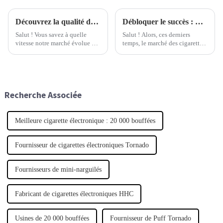
Découvrez la qualité de la fabrication chinoise avec Best Disposable Pod comme partenaire mondial
Débloquer le succès : Guide du débutant pour lancer sa propre marque de cigarettes électroniques en marque blanche
Salut ! Vous savez à quelle
Salut ! Alors, ces derniers
vitesse notre marché évolue ces
temps, le marché des cigarettes
temps-ci ? Eh bien, la demande
électroniques de marque privée
de capsules jetables de haute
a vraiment explosé. Une des
qualité a explosé !
principales raisons ? Les gens
sont avides de produits uniques
et personnalisables.
Recherche Associée
Meilleure cigarette électronique : 20 000 bouffées
Fournisseur de cigarettes électroniques Tornado
Fournisseurs de mini-narguilés
Fabricant de cigarettes électroniques HHC
Usines de 20 000 bouffées
Fournisseur de Puff Tornado