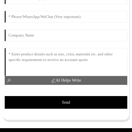
AI Helps Write
Send