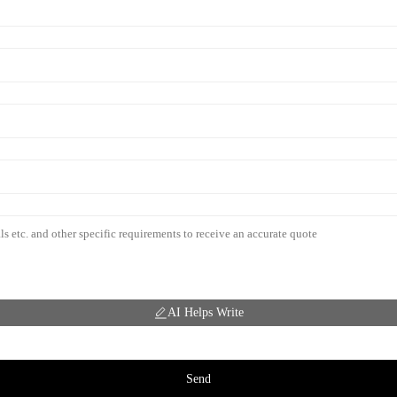
AI Helps Write
Send