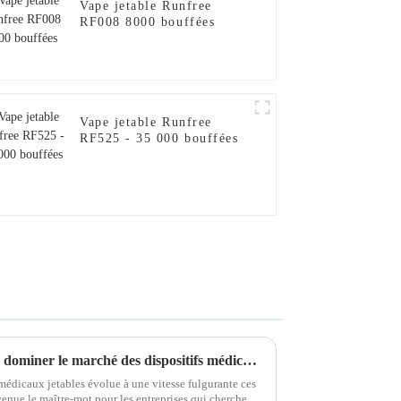
Vape jetable Runfree
RF008 8000 bouffées
Vape jetable Runfree
RF525 - 35 000 bouffées
Des solutions innovantes pour dominer le marché des dispositifs médicaux à usage unique.
 médicaux jetables évolue à une vitesse fulgurante ces
venue le maître-mot pour les entreprises qui cherchent