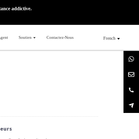
ance addictive.
Agent
Soutien
Contactez-Nous
French
teurs