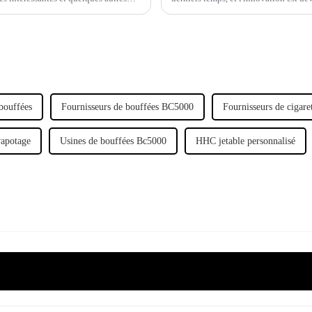
à rester compétitives.
bouffées
Fournisseurs de bouffées BC5000
Fournisseurs de cigare
vapotage
Usines de bouffées Bc5000
HHC jetable personnalisé