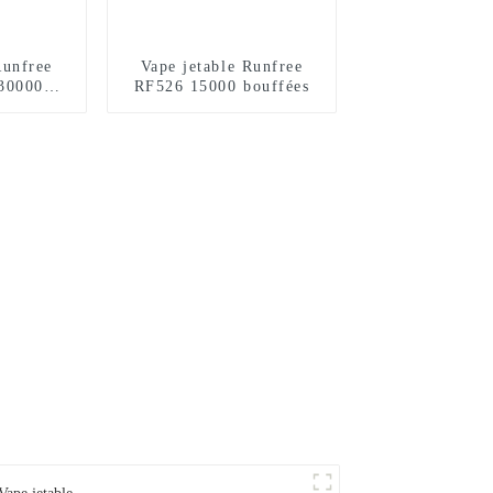
Runfree
Vape jetable Runfree
30000
RF526 15000 bouffées
s