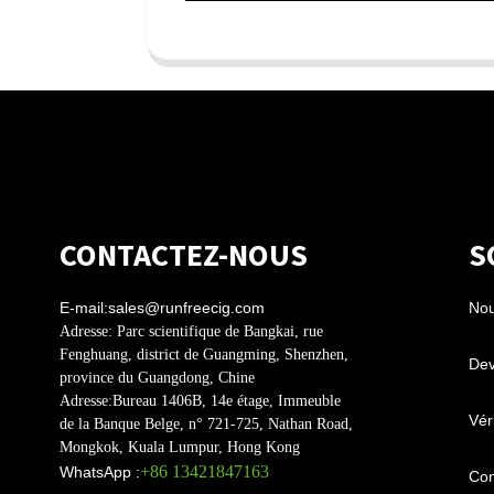
CONTACTEZ-NOUS
S
E-mail:
sales@runfreecig.com
Nou
Adresse:
Parc scientifique de Bangkai, rue
Fenghuang, district de Guangming, Shenzhen,
Dev
province du Guangdong, Chine
Adresse:
Bureau 1406B, 14e étage, Immeuble
Véri
de la Banque Belge, n° 721-725, Nathan Road,
Mongkok, Kuala Lumpur, Hong Kong
+86 13421847163
WhatsApp :
Con