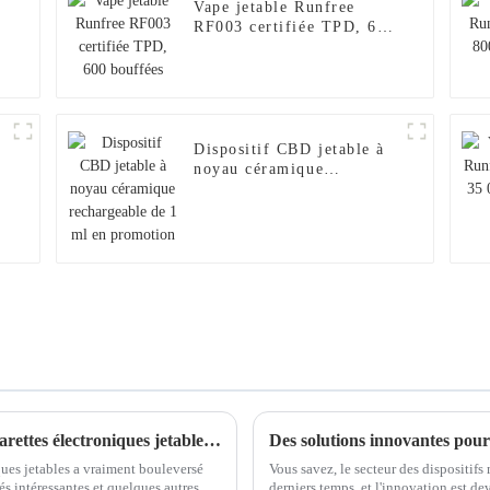
Vape jetable Runfree
RF003 certifiée TPD, 600
bouffées
Dispositif CBD jetable à
noyau céramique
rechargeable de 1 ml en
promotion
Comprendre les défis liés aux meilleures cigarettes électroniques jetables : informations et données essentielles
iques jetables a vraiment bouleversé
Vous savez, le secteur des dispositifs
ités intéressantes et quelques autres…
derniers temps, et l'innovation est de