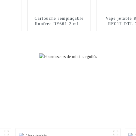
Cartouche remplaçable
Vape jetable 
Runfree RF661 2 ml +
RF017 DTL 
10 ml, certifiée TPD,
bouffée
12 000 bouffées