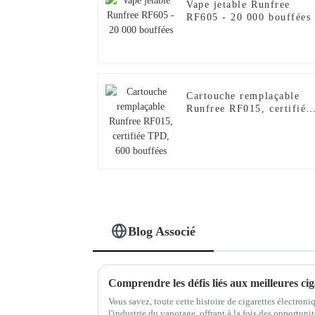
Vape jetable Runfree
RF605 - 20 000 bouffées
Cartouche remplaçable
Runfree RF015, certifiée
TPD, 600 bouffées
Blog Associé
Vous savez, toute cette histoire de cigarettes électron
l'industrie du vapotage, offrant à la fois des opportun