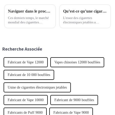
Naviguer dans le processus de certification à l'exportation pour le meilleur de l'industrie de la cigarette électronique jetable
Qu’est-ce qu’une cigarette électronique jetable et comment révolutionne-t-elle la culture du vapotage ?
Ces derniers temps, le marché
L'essor des cigarettes
mondial des cigarettes
électroniques jetables a
électroniques jetables connaît
véritablement bouleversé le
une croissance fulgurante. Les
monde du vapotage. Il a rendu
experts prévoient une
le vapotage beaucoup plus
croissance annuelle d'environ
accessible et pratique pour
25 %.
tous.
Recherche Associée
Fabricant de Vape 12000
Vapes chinoises 12000 bouffées
Fabricant de 10 000 bouffées
Usine de cigarettes électroniques jetables
Fabricant de Vape 10000
Fabricant de 9000 bouffées
Fabricants de Puff 9000
Fabricants de Vape 9000