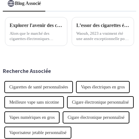
Blog Associé
Explorer l'avenir des cigarettes électroniques jetables : tendances, innovations et impacts sur la santé
L’essor des cigarettes électroniques jetables en 2023 : analyse des tendances du marché et des préférences des utilisateurs
Alors que le marché des
Waouh, 2023 a vraiment été
cigarettes électroniques
une année exceptionnelle pour
jetables continue de croître —
les cigarettes électroniques
grâce à l'évolution des goûts
jetables. Leur popularité a
des consommateurs et à
explosé, principalement parce
l'importance accordée à la
que les consommateurs
commodité —, il est
changent leurs habitudes.
Recherche Associée
Cigarettes de santé personnalisées
Vapes électriques en gros
Meilleure vape sans nicotine
Cigare électronique personnalisé
Vapes numériques en gros
Cigare électronique personnalisé
Vaporisateur jetable personnalisé