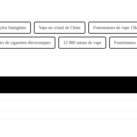
tylos fumigènes
Vape en cristal de Chine
Fournisseurs de vape 15k
rs de cigarettes électroniques
12 000 usines de vape
Fournisseurs