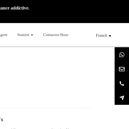
ance addictive.
Agent
Soutien
Contactez-Nous
French
fs