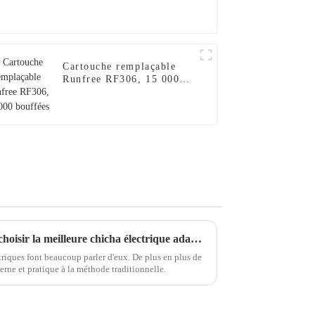
Cartouche remplaçable
Runfree RF306, 15 000
bouffées
Liste de contrôle ultime pour choisir la meilleure chicha électrique adaptée à vos besoins
triques font beaucoup parler d'eux. De plus en plus de
rne et pratique à la méthode traditionnelle.