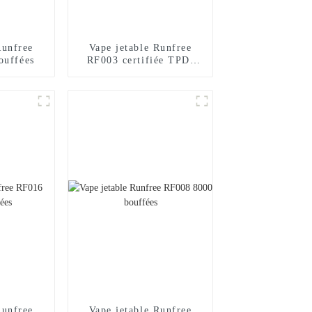
Runfree
Vape jetable Runfree
ouffées
RF003 certifiée TPD,
600 bouffées
Runfree
Vape jetable Runfree