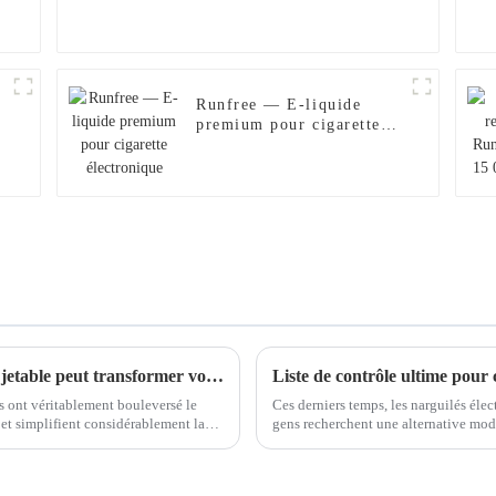
Runfree — E-liquide
premium pour cigarette
électronique
Pourquoi choisir une cigarette électronique jetable peut transformer votre expérience de vapotage
es ont véritablement bouleversé le
Ces derniers temps, les narguilés élec
et simplifient considérablement la
gens recherchent une alternative mode