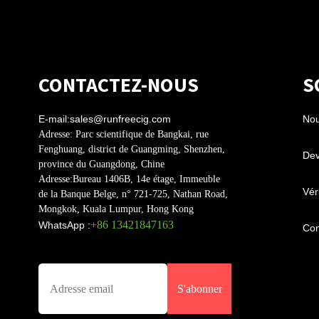
CONTACTEZ-NOUS
S
E-mail:
sales@runfreecig.com
Nou
Adresse:
Parc scientifique de Bangkai, rue
Fenghuang, district de Guangming, Shenzhen,
Dev
province du Guangdong, Chine
Adresse:
Bureau 1406B, 14e étage, Immeuble
Véri
de la Banque Belge, n° 721-725, Nathan Road,
Mongkok, Kuala Lumpur, Hong Kong
+86 13421847163
WhatsApp :
Con
S'abonner