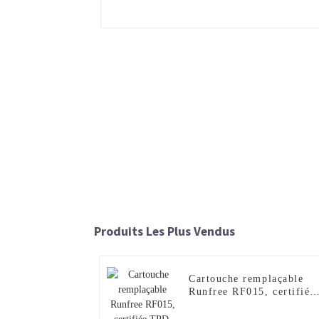
Produits Les Plus Vendus
Cartouche remplaçable
Runfree RF015, certifiée
TPD, 600 bouffées