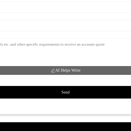
AI Helps Write
Send