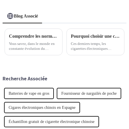
Blog Associé
Comprendre les normes de l'industrie pour une production optimale de vaporisateurs personnalisés
Pourquoi choisir une cigarette électronique jetable peut transformer votre expérience de vapotage
Vous savez, dans le monde en
Ces derniers temps, les
constante évolution du
cigarettes électroniques
vapotage, la demande pour des
jetables ont véritablement
vaporisateurs stylos
bouleversé le monde du
personnalisés haut de gamme
vapotage. Elles sont
est en forte croissance. Les gens
extrêmement pratiques et
recherchent…
simplifient considérablement la
Recherche Associée
vie par rapport aux cigarettes
traditionnelles.
Batteries de vape en gros
Fournisseur de narguilés de poche
Cigares électroniques chinois en Espagne
Échantillon gratuit de cigarette électronique chinoise