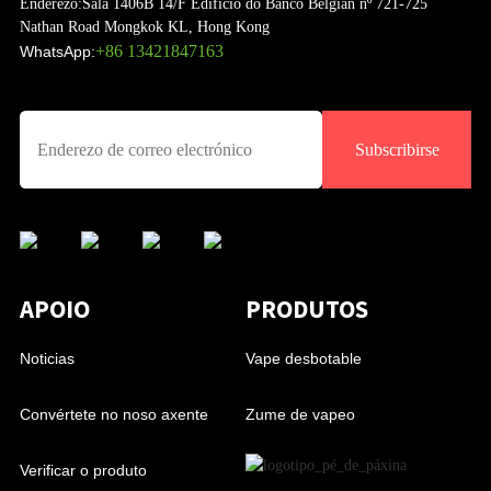
Enderezo:
Sala 1406B 14/F Edificio do Banco Belgian nº 721-725
Nathan Road Mongkok KL, Hong Kong
+86 13421847163
WhatsApp:
Subscribirse
APOIO
PRODUTOS
Noticias
Vape desbotable
Convértete no noso axente
Zume de vapeo
Verificar o produto