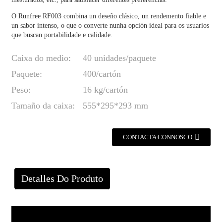
O Runfree RF003 combina un deseño clásico, un rendemento fiable e
un sabor intenso, o que o converte nunha opción ideal para os usuarios
que buscan portabilidade e calidade.
Caixa do medio:
40 unidades/paquete
Paquete:
400/cartón
Peso:
16 kg/cartón
Tamaño da caixa:
555*295*293 mm
CONTACTA CONNOSCO
Detalles Do Produto