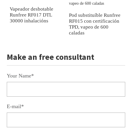
Vapeador desbotable
V
Runfree RF017 DTL
R
Pod substituíble Runfree
30000 inhalacións
i
RF015 con certificación
TPD, vapeo de 600
caladas
Make an free consultant
Your Name*
E-mail*