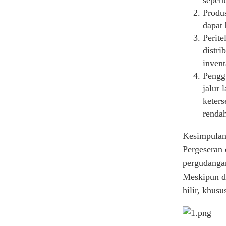
sepenu
Vape Pen Sekali Pakai di
Produ
Tahun 2025: Kenyamanan
dapat 
dan Kontroversi
Perite
distri
Analisis Tren Pasar Rokok
Elektrik Sekali Pakai pada
invent
Tahun 2025
Pengg
jalur 
keters
renda
Kesimpulann
Pergeseran 
pergudanga
Meskipun di
hilir, khus