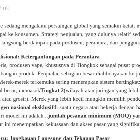
7-03
pe sedang mengalami persaingan global yang semakin ketat, m
ai ke konsumen. Strategi penjualan, yang dulunya relatif 
 langsung berdampak pada produsen, perantara, dan pengguna
isional: Ketergantungan pada Perantara
oris, produsen vape, khususnya di Tiongkok sebagai pusat pro
angan produk. Penjualan sebagian besar dialihdayakan ke jar
Merek-merek terkemuka sering menerapkan sistem bertingkat
al besar, memasok
Tingkat 2
(wilayah atau jaringan yang lebi
l atau grosir). Merek yang lebih kecil mungkin memilih pend
agen nasional eksklusif
di suatu negara atau bekerja dengan ba
ri model ini adalah...
jumlah pesanan minimum (MOQ) yang
ur ini menempatkan kekuasaan dan akses pasar yang signifikan 
aru: Jangkauan Langsung dan Tekanan Pasar