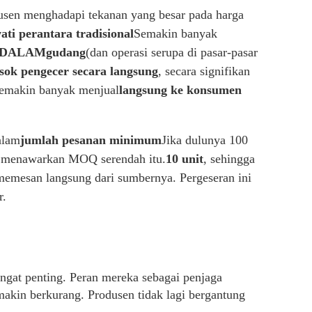
dusen menghadapi tekanan yang besar pada harga
ati perantara tradisional
Semakin banyak
 DALAM
gudang
(dan operasi serupa di pasar-pasar
ok pengecer secara langsung
, secara signifikan
semakin banyak menjual
langsung ke konsumen
alam
jumlah pesanan minimum
Jika dulunya 100
n menawarkan MOQ serendah itu.
10 unit
, sehingga
emesan langsung dari sumbernya. Pergeseran ini
r.
ngat penting. Peran mereka sebagai penjaga
akin berkurang. Produsen tidak lagi bergantung