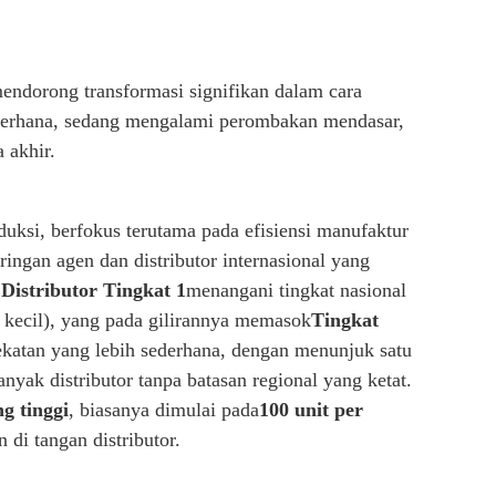
endorong transformasi signifikan dalam cara
sederhana, sedang mengalami perombakan mendasar,
 akhir.
duksi, berfokus terutama pada efisiensi manufaktur
ingan agen dan distributor internasional yang
:
Distributor Tingkat 1
menangani tingkat nasional
h kecil), yang pada gilirannya memasok
Tingkat
ekatan yang lebih sederhana, dengan menunjuk satu
nyak distributor tanpa batasan regional yang ketat.
 tinggi
, biasanya dimulai pada
100 unit per
di tangan distributor.