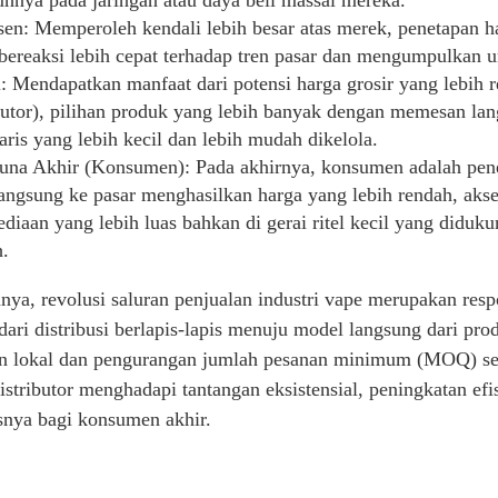
hnya pada jaringan atau daya beli massal mereka.
sen: Memperoleh kendali lebih besar atas merek, penetapan 
bereaksi lebih cepat terhadap tren pasar dan mengumpulkan 
l: Mendapatkan manfaat dari potensi harga grosir yang lebi
butor), pilihan produk yang lebih banyak dengan memesan la
aris yang lebih kecil dan lebih mudah dikelola.
una Akhir (Konsumen): Pada akhirnya, konsumen adalah pene
langsung ke pasar menghasilkan harga yang lebih rendah, akse
ediaan yang lebih luas bahkan di gerai ritel kecil yang di
h.
ya, revolusi saluran penjualan industri vape merupakan resp
dari distribusi berlapis-lapis menuju model langsung dari pro
n lokal dan pengurangan jumlah pesanan minimum (MOQ) seca
stributor menghadapi tantangan eksistensial, peningkatan ef
usnya bagi konsumen akhir.