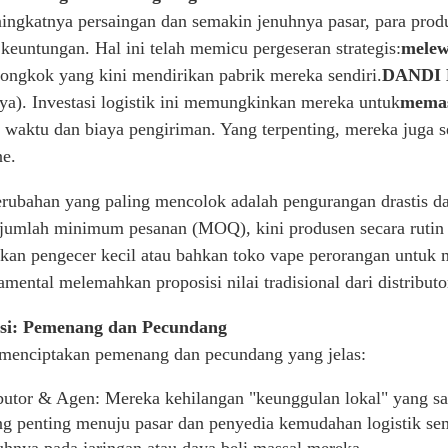
ingkatnya persaingan dan semakin jenuhnya pasar, para pro
keuntungan. Hal ini telah memicu pergeseran strategis:
melew
ongkok yang kini mendirikan pabrik mereka sendiri.
DAN
DI
ya). Investasi logistik ini memungkinkan mereka untuk
memas
waktu dan biaya pengiriman. Yang terpenting, mereka juga 
ne.
rubahan yang paling mencolok adalah pengurangan drastis d
h jumlah minimum pesanan (MOQ), kini produsen secara ruti
an pengecer kecil atau bahkan toko vape perorangan untuk m
amental melemahkan proposisi nilai tradisional dari distributo
si: Pemenang dan Pecundang
 menciptakan pemenang dan pecundang yang jelas:
butor & Agen: Mereka kehilangan "keunggulan lokal" yang sa
g penting menuju pasar dan penyedia kemudahan logistik sem