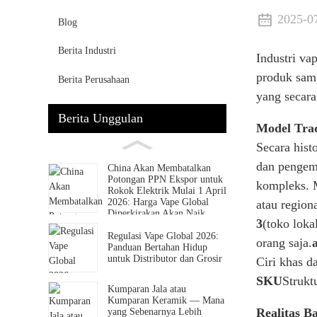
2025-0
Blog
Berita Industri
Industri va
produk samp
Berita Perusahaan
yang secara
Berita Unggulan
Model Trad
Secara hist
dan pengemb
China Akan Membatalkan
Potongan PPN Ekspor untuk
kompleks. 
Rokok Elektrik Mulai 1 April
2026: Harga Vape Global
atau region
Diperkirakan Akan Naik
3
(toko loka
Regulasi Vape Global 2026:
orang saja.
Panduan Bertahan Hidup
untuk Distributor dan Grosir
Ciri khas da
SKU
Strukt
Kumparan Jala atau
Kumparan Keramik — Mana
Realitas B
yang Sebenarnya Lebih