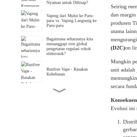
Nyaman untuk Dihisap?
Seiring men
dan margin 
Vaping dari Mulut ke Paru-
paru vs. Vaping Langsung ke
produsen Ti
Paru-paru
utama lainn
mengurangi 
Bagaimana seharusnya kita
menanggapi tren global
(D2C)
on li
pengetatan regulasi rokok
elektronik?
Mungkin pe
unit adala
Runfree Vape - Rasakan
Kebebasan.
memungkink
secara fund
Pergeseran Lanskap
Konsekuen
Penjualan Industri Vape
Evolusi ini
Apakah vaping lebih
Distri
berbahaya daripada
merokok?
gerban