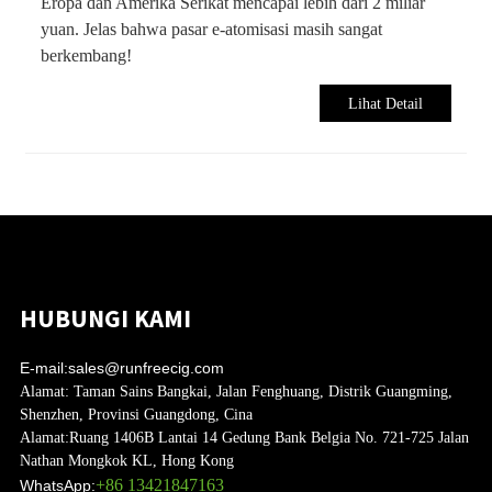
Eropa dan Amerika Serikat mencapai lebih dari 2 miliar
yuan. Jelas bahwa pasar e-atomisasi masih sangat
berkembang!
Lihat Detail
HUBUNGI KAMI
E-mail:
sales@runfreecig.com
Alamat:
Taman Sains Bangkai, Jalan Fenghuang, Distrik Guangming,
Shenzhen, Provinsi Guangdong, Cina
Alamat:
Ruang 1406B Lantai 14 Gedung Bank Belgia No. 721-725 Jalan
Nathan Mongkok KL, Hong Kong
+86 13421847163
WhatsApp: