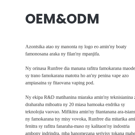
OEM&ODM
Azontsika atao ny manonta ny logo eo amin'ny boaty
famonosana araka ny filan'ny mpanjifa.
Ny orinasa Runfree dia manana rafitra famokarana maode
sy trano famokarana matotra ho an'ny penina vape azo
ampiasaina sy fitaovana vaping pod.
Fomba n
Ny ekipa R&D matihanina miaraka amin'ny teknisianina 
Jereo ny tetika
draharaha mihoatra ny 20 miasa hamoaka endrika sy
teknolojia vaovao. Mifikitra amin'ny fitantanana ara-tsian
ny famokarana tsy misy vovoka, Runfree dia mitarika am
fenitra sy rafitra fanaraha-maso ny kalitaon'ny indostria
ambony indrindra, mba hanomezana serivisy tokana mah