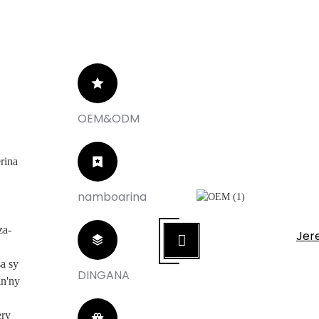
OEM&ODM
rina
namboarina
amboarina
za-
sanay manokana
Jer
sa sy
DINGANA
in'ny
ery