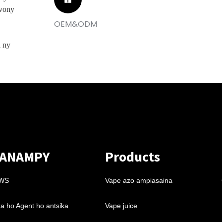
ivony
OEM&ODM
 ny
ANAMPY
Products
WS
Vape azo ampiasaina
a ho Agent ho antsika
Vape juice