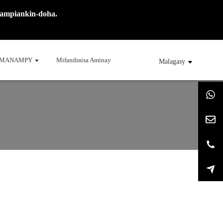
mampiankin-doha.
MANAMPY
Mifandraisa Aminay
Malagasy