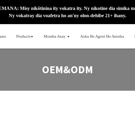
: Misy nikôtinina ity vokatra ity. Ny nikotine dia simika 
Ny vokatray dia voafetra ho an'ny olon-dehibe 21+ ihany.
rano
Products
Momba Anay
Aoka Ho Agent Ho Antsika
OEM&ODM