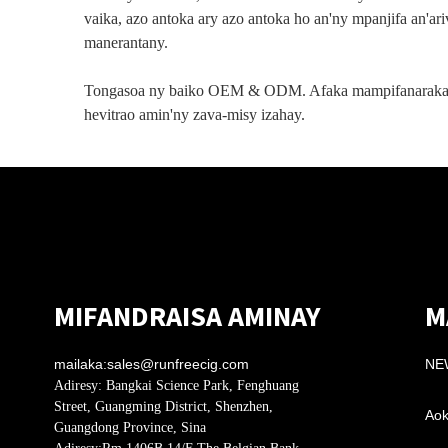
vaika, azo antoka ary azo antoka ho an'ny mpanjifa an'ar
manerantany.
Tongasoa ny baiko OEM & ODM. Afaka mampifanaraka
hevitrao amin'ny zava-misy izahay.
MIFANDRAISA AMINAY
M
mailaka:
sales@runfreecig.com
NE
Adiresy:
Bangkai Science Park, Fenghuang
Street, Guangming District, Shenzhen,
Aok
Guangdong Province, Sina