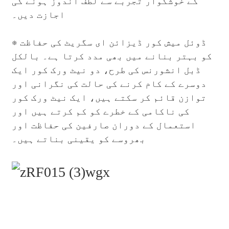
کے خوشگوار تجربے سے لطف اندوز ہونے کی
اجازت دیں۔
※ ڈوئل میش کور ڈیزائن ای سگریٹ کی حفاظت
کو بہتر بنانے میں بھی مدد کرتا ہے۔ بالکل
ڈبل انشورنس کی طرح، دو نیٹ ورک کور ایک
دوسرے کے کام کرنے کی حالت کی نگرانی اور
توازن قائم کر سکتے ہیں، ایک نیٹ ورک کور
کی ناکامی کے خطرے کو کم کرتے ہیں اور
استعمال کے دوران صارفین کی حفاظت اور
بھروسے کو یقینی بناتے ہیں۔