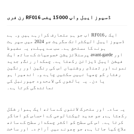
رن فری RF016 ڈسپوز ایبل واپ 15000 پفس
اب جو ہم متعارف کرارہے ہیں وہ ہے RF016، ایک
ڈسپوز ایبل الیکٹرانک سگریٹ جو 2024 میں سپر ہٹ
ہونے کا مستحق ہے۔ سب سے پہلے، یہ مضبوط
پرسنلائزیشن خصوصیات کے ساتھ ایک avant-garde اور
فیشن ایبل ڈیزائن رکھتا ہے۔ چمکدار رنگ، جدید
نمونے اور ٹھنڈی روشنیاں اس کی رنگین اور رنگین
رفتار کو چھپا نہیں سکتیں چاہے وہ اندھیرا ہو
یا دن۔ یہ بالغوں کی لامحدود جیورنبل کی
نمائندگی کرتا ہے۔
یہ سادہ اور متحرک لائنوں کے ساتھ ایک ہموار شکل
رکھتا ہے، جو جدید ٹیکنالوجی کے احساس کو اجاگر
کرتا ہے۔ اس کی سطح کو اکثر چمکدار سطح کے ساتھ
علاج کیا جاتا ہے، جو چھونے میں آرام دہ اور ساخت