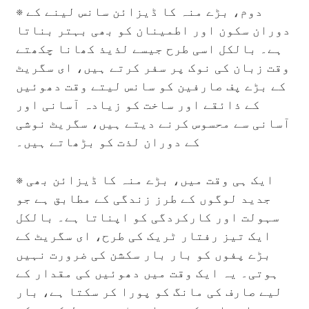
※
دوم، بڑے منہ کا ڈیزائن سانس لینے کے
دوران سکون اور اطمینان کو بھی بہتر بناتا
ہے۔ بالکل اسی طرح جیسے لذیذ کھانا چکھتے
وقت زبان کی نوک پر سفر کرتے ہیں، ای سگریٹ
کے بڑے پف صارفین کو سانس لیتے وقت دھوئیں
کے ذائقے اور ساخت کو زیادہ آسانی اور
آسانی سے محسوس کرنے دیتے ہیں، سگریٹ نوشی
کے دوران لذت کو بڑھاتے ہیں۔
※
ایک ہی وقت میں، بڑے منہ کا ڈیزائن بھی
جدید لوگوں کے طرز زندگی کے مطابق ہے جو
سہولت اور کارکردگی کو اپناتا ہے۔ بالکل
ایک تیز رفتار ٹریک کی طرح، ای سگریٹ کے
بڑے پفوں کو بار بار سکشن کی ضرورت نہیں
ہوتی۔ یہ ایک وقت میں دھوئیں کی مقدار کے
لیے صارف کی مانگ کو پورا کر سکتا ہے، بار