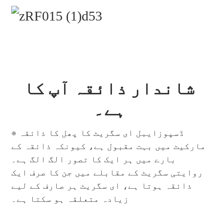
شاندار ذائقہ آپ کا
ہے۔
※ ڈسپوزایبل ای سگریٹ کا پھل کا ذائقہ
مارکیٹ میں بہت مقبول ہے، کیونکہ ذائقہ کے
بارے میں ہر ایک کا تصور الگ الگ ہے۔
روایتی سگریٹ کے مقابلے میں جن کا صرف ایک
ذائقہ ہوتا ہے، ای سگریٹ ہر صارف کے لیے
زیادہ متعلقہ ہو سکتا ہے۔