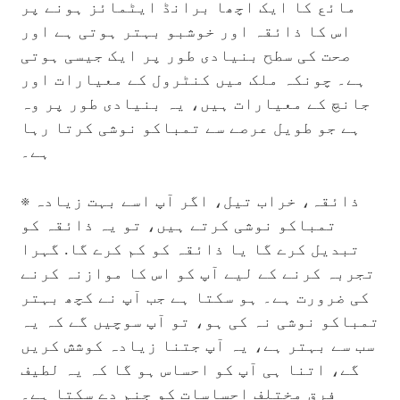
مائع کا ایک اچھا برانڈ ایٹمائز ہونے پر
اس کا ذائقہ اور خوشبو بہتر ہوتی ہے اور
صحت کی سطح بنیادی طور پر ایک جیسی ہوتی
ہے۔ چونکہ ملک میں کنٹرول کے معیارات اور
جانچ کے معیارات ہیں، یہ بنیادی طور پر وہ
ہے جو طویل عرصے سے تمباکو نوشی کرتا رہا
ہے۔
※
ذائقہ، خراب تیل، اگر آپ اسے بہت زیادہ
تمباکو نوشی کرتے ہیں، تو یہ ذائقہ کو
تبدیل کرے گا یا ذائقہ کو کم کرے گا. گہرا
تجربہ کرنے کے لیے آپ کو اس کا موازنہ کرنے
کی ضرورت ہے۔ ہو سکتا ہے جب آپ نے کچھ بہتر
تمباکو نوشی نہ کی ہو، تو آپ سوچیں گے کہ یہ
سب سے بہتر ہے، یہ آپ جتنا زیادہ کوشش کریں
گے، اتنا ہی آپ کو احساس ہو گا کہ یہ لطیف
فرق مختلف احساسات کو جنم دے سکتا ہے۔