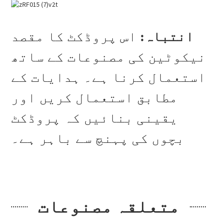
انتباہ:
اس پروڈکٹ کا مقصد
نیکوٹین کی مصنوعات کے ساتھ
استعمال کرنا ہے۔ ہدایات کے
مطابق استعمال کریں اور
یقینی بنائیں کہ پروڈکٹ
بچوں کی پہنچ سے باہر ہے۔
متعلقہ مصنوعات