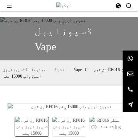
ڈسپوزایبل
Vape
رن فری RF016 ڈسپوز
ڈسپوزایبل Vape
گھر
مصنوعات
ایبل واپ 15000 پفس