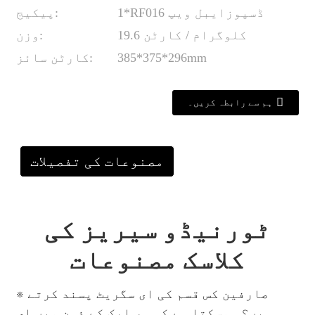
1*RF016 ڈسپوزایبل ویپ
پیکیج:
19.6 کلوگرام / کارٹن
وزن:
385*375*296mm
کارٹن سائز:
ہم سے رابطہ کریں۔
مصنوعات کی تفصیلات
ٹورنیڈو سیریز کی
کلاسک مصنوعات
※ صارفین کس قسم کی ای سگریٹ پسند کرتے
ہیں؟ ہوسکتا ہے کہ ہر ایک کے ذہن میں ای