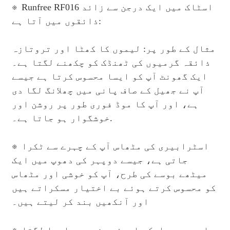
※
Runfree RF016 اسٹاک میں ایک درجن سے زائد
ذائقوں میں آتا ہے:
مثال کے طور پر: لیموں کا کھٹا اور تروتازہ
ذائقہ گرمیوں کی ٹھنڈک کو چکھنے لگتا ہے۔
ایک گھونٹ آپ کو ایسا محسوس کرتا ہے جیسے
آپ نے جھیل کے صاف پانی میں چھلانگ لگا دی
ہے، اور آپ کا موڈ فوری طور پر روشن اور
.
خوشگوار ہو جاتا ہے۔
※
اسٹرابیری کی مٹھاس آپ کے چہرے سے ٹکرا
جاتی ہے، جیسے دوپہر کی دھوپ میں ایک
میٹھے بوسے کی طرح، آپ کو خوشی اور مٹھاس
کو محسوس کرتے ہوئے بے اختیار مسکراتے ہیں
اور آنکھیں بند کر لیتے ہیں۔
※