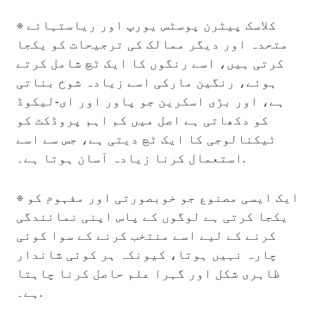
※
کلاسک پیٹرن پوسٹس یورپ اور ریاستہائے
متحدہ اور دیگر ممالک کی ترجیحات کو یکجا
کرتی ہیں، اسے رنگوں کا ایک ٹچ شامل کرتے
ہوئے، رنگین مارکی اسے زیادہ شوخ بناتی
ہے، اور بڑی اسکرین جو پاور اور ای-لیکوڈ
کو دکھاتی ہے اصل میں کم اہم پروڈکٹ کو
ٹیکنالوجی کا ایک ٹچ دیتی ہے، جس سے اسے
.
استعمال کرنا زیادہ آسان ہوتا ہے۔
※
ایک ایسی مصنوع جو خوبصورتی اور مفہوم کو
یکجا کرتی ہے لوگوں کے پاس اپنی نمائندگی
کرنے کے لیے اسے منتخب کرنے کے سوا کوئی
چارہ نہیں ہوتا، کیونکہ ہر کوئی شاندار
ظاہری شکل اور گہرا علم حاصل کرنا چاہتا
.
ہے۔