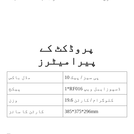
پروڈکٹ کے
پیرامیٹرز
10 پی سیز / پیک
مڈل باکس
1*RF016 ڈسپوزایبل ویپ
پیکج
19.6 کلوگرام / کارٹن
وزن
385*375*296mm
کارٹن کا سائز