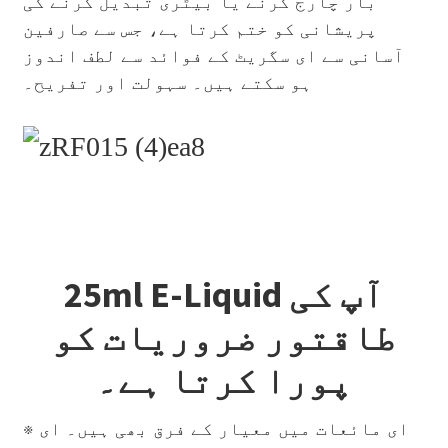
بار چارج کرنے یا بیٹری تبدیل کرنے کی
پریشانی کو ختم کرتا ہے، جس سے صارفین
آسانی سے ای سگریٹ کے فوائد سے لطف اندوز
ہو سکتے ہیں۔ سہولت اور تفریح۔
25ml E-Liquid آپ کی
طاقتور ضروریات کو
پورا کرتا ہے۔
※ ای مائعات میں معیار کے فرق بھی ہیں۔ ای