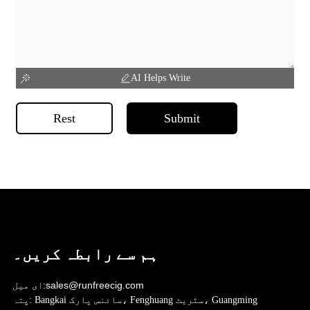
AI Helps Write
Rest
Submit
ہم سے رابطہ کریں۔
sales@runfreecig.com
ای میل:
Bangkai سائنس پارک، Fenghuang سٹریٹ، Guangming
پتہ: