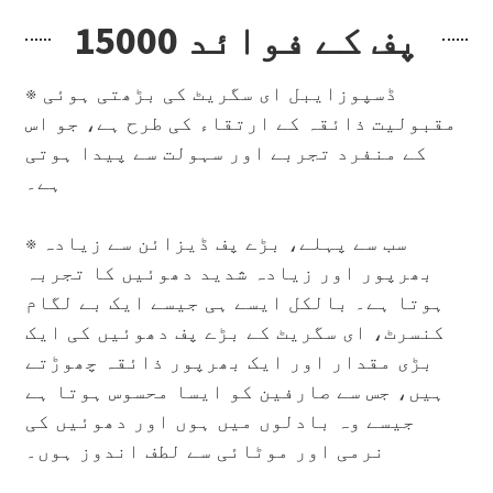
15000 پف کے فوائد
※ ڈسپوزایبل ای سگریٹ کی بڑھتی ہوئی
مقبولیت ذائقہ کے ارتقاء کی طرح ہے، جو اس
کے منفرد تجربے اور سہولت سے پیدا ہوتی
ہے۔
※
سب سے پہلے، بڑے پف ڈیزائن سے زیادہ
بھرپور اور زیادہ شدید دھوئیں کا تجربہ
ہوتا ہے۔ بالکل ایسے ہی جیسے ایک بے لگام
کنسرٹ، ای سگریٹ کے بڑے پف دھوئیں کی ایک
بڑی مقدار اور ایک بھرپور ذائقہ چھوڑتے
ہیں، جس سے صارفین کو ایسا محسوس ہوتا ہے
جیسے وہ بادلوں میں ہوں اور دھوئیں کی
نرمی اور موٹائی سے لطف اندوز ہوں۔