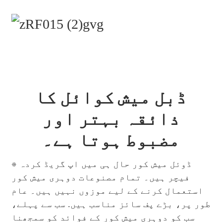
ڈبل میش کوائل کا
ذائقہ بہتر اور
مضبوط ہوتا ہے۔
※ ڈوئل میش کور حال ہی میں اپ گریڈ کردہ
فیچر ہیں۔ تمام مصنوعات دوہری میش کور
استعمال کرنے کے لیے موزوں نہیں ہیں۔ عام
طور پر، بڑے پف سائز مناسب ہیں. سب سے پہلے،
سب کو دوہری میش کور کے فوائد کو سمجھنا