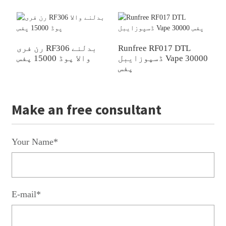
سپوز
Runfree RF017 DTL
رن فری RF306 بدلنے
ڈسپوزایبل Vape 30000
والا پوڈ 15000 پفس
پفس
Make an free consultant
Your Name*
E-mail*