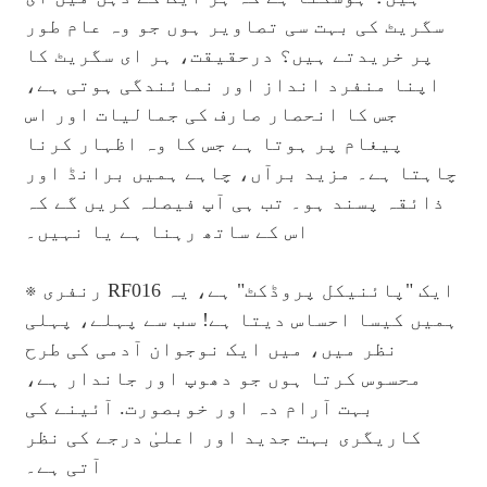
سگریٹ کی بہت سی تصاویر ہوں جو وہ عام طور
پر خریدتے ہیں؟ درحقیقت، ہر ای سگریٹ کا
اپنا منفرد انداز اور نمائندگی ہوتی ہے،
جس کا انحصار صارف کی جمالیات اور اس
پیغام پر ہوتا ہے جس کا وہ اظہار کرنا
چاہتا ہے۔ مزید برآں، چاہے ہمیں برانڈ اور
ذائقہ پسند ہو۔ تب ہی آپ فیصلہ کریں گے کہ
اس کے ساتھ رہنا ہے یا نہیں۔
※ رنفری RF016 ایک "پائنیکل پروڈکٹ" ہے، یہ
ہمیں کیسا احساس دیتا ہے! سب سے پہلے، پہلی
نظر میں، میں ایک نوجوان آدمی کی طرح
محسوس کرتا ہوں جو دھوپ اور جاندار ہے،
بہت آرام دہ اور خوبصورت. آئینے کی
کاریگری بہت جدید اور اعلیٰ درجے کی نظر
آتی ہے۔