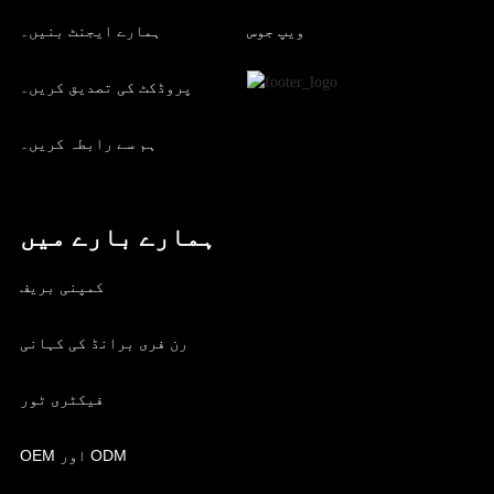
ویپ جوس
ہمارے ایجنٹ بنیں۔
پروڈکٹ کی تصدیق کریں۔
ہم سے رابطہ کریں۔
ہمارے بارے میں
کمپنی بریف
رن فری برانڈ کی کہانی
فیکٹری ٹور
OEM اور ODM