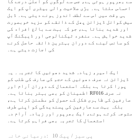
سے بھرپور ہوتی ہے، جس سے لوگوں کو اعلیٰ درجے کا
احساس ملتا ہے۔ بڑی صلاحیت والی بیٹری آپ کو ایک
ہی وقت میں اس سے لطف اندوز ہونے دیتی ہے۔ ڈبل
میش کوائل ڈیزائن پھل کے ذائقے کو مزید خوبصورت
اور شدید بناتا ہے، جو کہ بہت سے بالغ افراد کی
شدید خواہش ہے۔ منفرد ٹیکنالوجی اور ڈیبگنگ آپ
کو سانس لینے کے دوران بہترین ذائقہ حاصل کرنے
کی اجازت دیتی ہے۔
ایک امیر، زیادہ شدید دھوئیں کا تجربہ۔ یہ
ڈیزائن نہ صرف دھوئیں کے حجم کی صارف کی طلب کو
پورا کرتا ہے بلکہ استعمال کے دوران آرام اور
اطمینان کو بھی بہتر بناتا ہے۔ RF016 نہ صرف
صارفین کی ظاہری شکل کے حصول کو مطمئن کرتا ہے،
بلکہ بہت سے صارفین کی پسندیدگی کو اپنی طرف
متوجہ کرتے ہوئے، ایک بھرپور اور زیادہ آرام دہ
استعمال کا تجربہ بھی فراہم کرتا ہے۔
10 پی سیز / پیک
درمیانی خانہ: