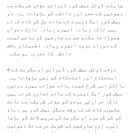
چاہئے. ڈوئل میش کور ڈیزائن مؤثر طریقے سے
دھوئیں کے حجم اور ذائقے کو بڑھاتا ہے۔ دو
میش کور ایک دوسرے کے ساتھ مل کر کام کرتے
ہیں تاکہ زیادہ امیر، زیادہ نازک دھواں
چھوڑا جا سکے، جس سے صارفین کو سانس لینے
کے دوران مزید امیر، زیادہ اطمینان بخش
ذائقہ کا تجربہ ہو سکے۔
※ دوم، ڈوئل میش کور ڈیزائن ای سگریٹ کے
استحکام اور استحکام کو بھی بڑھاتا ہے۔
بالکل اسی طرح جیسے ہاتھ جوڑتے ہیں، دونوں
میش کور ایک دوسرے کے ساتھ تعاون کرتے ہیں
تاکہ حرارتی بوجھ کو مؤثر طریقے سے بانٹ
سکیں، کام کرتے وقت سنگل میش کور پر دباؤ
کو کم کریں، ای سگریٹ کی سروس لائف کو بڑھا
دیں، اور صارفین کو طویل عرصے تک دھوئیں