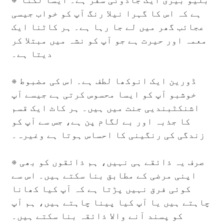
بلیو بیری ایک جادوئی سفر ہے۔ ایسا لگتا
ہے کہ اس کا گہرا نیلا رنگ آپ کو خواب جیسی
عجائب گھر میں لے جا رہا ہے۔ ہر کاٹنا ایک
معمہ اور حیرت ہے جو آپ کو نشہ میں مبتلا کر
دیتا ہے۔
※ ڈورین ایک انوکھا لطف ہے۔ اس کی مضبوط
خوشبو آپ کو ایسا محسوس کرتی ہے جیسے آپ
اشنکٹبندیی جنت میں ہیں۔ ہر کاٹ ایک قسم
کا جذبہ اور بے لگام پن ہے، جس سے آپ کو
زندگی کی رنگینی کا احساس ہوتا ہے وغیرہ۔
※ صرف یہ ذائقے ہی نہیں، ہم ذائقوں کو بھی
اپنی مرضی کے مطابق بنا سکتے ہیں۔ اس سے
کوئی فرق نہیں پڑتا ہے کہ آپ کیا کھانا
چاہتے ہیں یا آپ کیا پینا چاہتے ہیں، ہم آپ
کو پسند آنے والا ذائقہ بنا سکتے ہیں۔