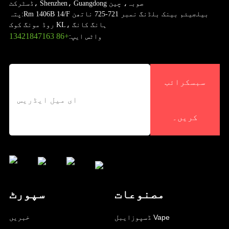
ڈسٹرکٹ، Shenzhen، Guangdong صوبہ، چین
Rm 1406B 14/F بیلجیئم بینک بلڈنگ نمبر 721-725 ناتھن
پتہ:
روڈ مونگ کوک KL، ہانگ کانگ
+86 13421847163
واٹس ایپ:
سبسکرائب
کریں۔
مصنوعات
سپورٹ
ڈسپوزایبل Vape
خبریں