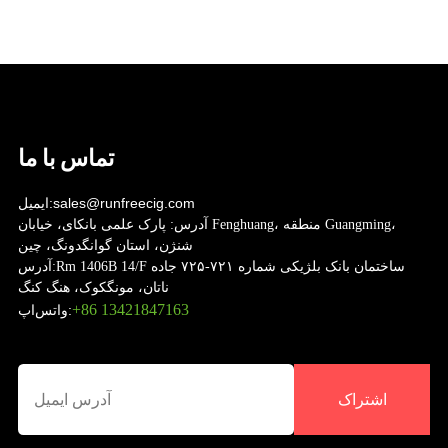
تماس با ما
sales@runfreecig.com
ایمیل:
آدرس:
پارک علمی بانکای، خیابان Fenghuang، منطقه Guangming،
شنژن، استان گوانگدونگ، چین
Rm 1406B 14/F ساختمان بانک بلژیکی شماره ۷۲۱-۷۲۵ جاده
آدرس:
ناتان، مونگکوک، هنگ کنگ
‎+86 13421847163‎
واتس‌اپ:
اشتراک