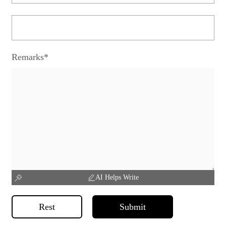
Remarks*
AI Helps Write
Rest
Submit