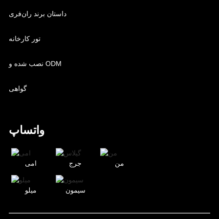
داستان برند ران‌فری
تور کارخانه
نصب شده و ODM
گواهی
واتساپ
من
جرج
امی
سیمون
میلو