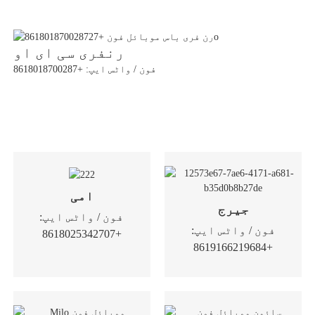
رنفری سی ای او
فون / واٹس ایپ: +8618018700287
امی
جیرج
فون / واٹس ایپ:
فون / واٹس ایپ:
+8618025342707
+8619166219684