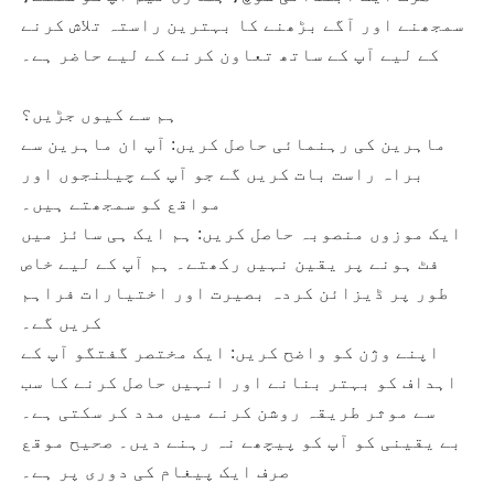
سمجھنے اور آگے بڑھنے کا بہترین راستہ تلاش کرنے
کے لیے آپ کے ساتھ تعاون کرنے کے لیے حاضر ہے۔
ہم سے کیوں جڑیں؟
ماہرین کی رہنمائی حاصل کریں: آپ ان ماہرین سے
براہ راست بات کریں گے جو آپ کے چیلنجوں اور
مواقع کو سمجھتے ہیں۔
ایک موزوں منصوبہ حاصل کریں: ہم ایک ہی سائز میں
فٹ ہونے پر یقین نہیں رکھتے۔ ہم آپ کے لیے خاص
طور پر ڈیزائن کردہ بصیرت اور اختیارات فراہم
کریں گے۔
اپنے وژن کو واضح کریں: ایک مختصر گفتگو آپ کے
اہداف کو بہتر بنانے اور انہیں حاصل کرنے کا سب
سے موثر طریقہ روشن کرنے میں مدد کر سکتی ہے۔
بے یقینی کو آپ کو پیچھے نہ رہنے دیں۔ صحیح موقع
صرف ایک پیغام کی دوری پر ہے۔