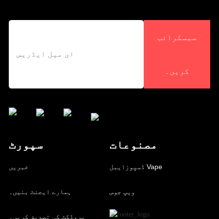
سبسکرائب
کریں۔
مصنوعات
سپورٹ
ڈسپوزایبل Vape
خبریں
ویپ جوس
ہمارے ایجنٹ بنیں۔
پروڈکٹ کی تصدیق کریں۔