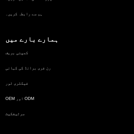
ہم سے رابطہ کریں۔
ہمارے بارے میں
کمپنی بریف
رن فری برانڈ کی کہانی
فیکٹری ٹور
OEM اور ODM
سرٹیفکیٹ