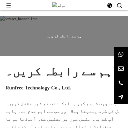
ہم سے رابطہ کریں۔
ہم سے رابطہ کریں۔
Runfree Technology Co., Ltd.
بات چیت شروع کریں۔ امکانات کو غیر مقفل کریں۔
حل کی طرف پہنچنا پہلا اور سب سے اہم قدم ہے۔ چاہے
آپ کے پاس مکمل طور پر تشکیل شدہ آئیڈیا ہو یا
صرف ایک ابتدائی سوچ، ہماری ٹیم آپ کو سننے،