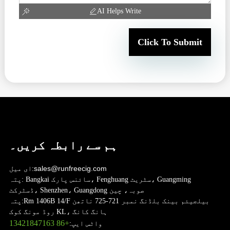
AI Helps Write
Click To Submit
ہم سے رابطہ کریں۔
sales@runfreecig.com
ای میل:
Bangkai سائنس پارک، Fenghuang سٹریٹ، Guangming
پتہ:
ڈسٹرکٹ، Shenzhen، Guangdong صوبہ، چین
Rm 1406B 14/F بیلجیئم بینک بلڈنگ نمبر 721-725 ناتھن
پتہ:
روڈ مونگ کوک KL، ہانگ کانگ
+86 13421847163
واٹس ایپ: