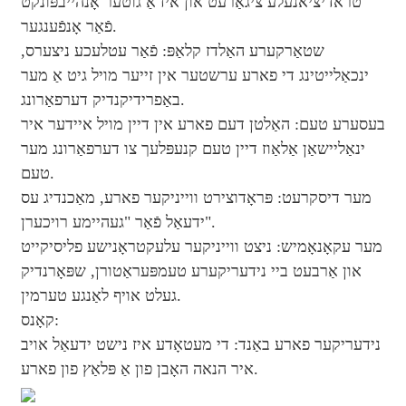
טראדיציאנעלע ציגאַרעט און איז אַ גוטער אָנהייבפּונקט
פֿאַר אָנפֿענגער.
שטאַרקערע האַלדז קלאַפּ: פֿאַר עטלעכע ניצערס,
ינכאַלייטינג די פארע ערשטער אין זייער מויל גיט אַ מער
באַפרידיקנדיק דערפאַרונג.
בעסערע טעם: האַלטן דעם פארע אין דיין מויל איידער איר
ינאַליישאַן אַלאַוז דיין טעם קנעפּלעך צו דערפאַרונג מער
טעם.
מער דיסקרעט: פּראָדוצירט ווייניקער פארע, מאַכנדיג עס
ידעאַל פֿאַר "געהיימע רויכערן".
מער עקאָנאָמיש: ניצט ווייניקער עלעקטראָנישע פליסיקייט
און אַרבעט ביי נידעריקערע טעמפּעראַטורן, שפּאָרנדיק
געלט אויף לאַנגע טערמין.
קאָנס:
נידעריקער פארע באַנד: די מעטאָדע איז נישט ידעאַל אויב
איר הנאה האָבן פון אַ פּלאַץ פון פארע.