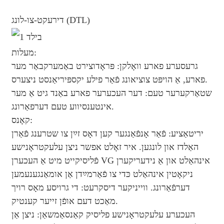
דירעקט-צו-לונג (DTL)
מעלות:
גרעסערע פארע וואָלקן: פּראָדוצירט באַמערקבאַר מער
פארע, אַ הויפּט צוציאונג פֿאַר פילע יקספּיריאַנסט ניצערס.
שטאַרקערער טעם: דער העכערער פארע באַנד גיט אַ מער
אינטענסיווע טעם דערפאַרונג.
קאָנס:
יריטאַציע: פֿאַר אָנפֿאַנגער קען דאָס זײַן צו שטרענג פֿאַרן
האַלדז און לונגען. איר זאָלט אפשר ניצן עלעקטראָנישע
פֿליסיקייט מיט אַ העכערן VG אינהאַלט און אַ נידעריקערן
ניקאָטין אינהאַלט כּדי צו פֿאַרמײַדן אַן אומאַנגענעמען
דערפֿאַרונג. ווייניקער דיסקרעט: די גרויסע מאָס רויך
מאַכט דעם אופֿן זייער קענטיק.
העכערע עלעקטראָנישע פליסיק קאַנסאַמשאַן: ניצן אַן