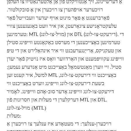
אַ דערשיינונג, זיך אַנטוויקלט פֿון אַן אַלטערנאַטיוו צו העלפֿן
רויכערער אויפֿהערן צו רויכערן אין אַ סובקולטור.
פֿאַרברענגט אַ פּאָר מינוט אויף יעדער וועבזייטל פֿאַר
עלעקטראָנישע ציגאַרעטן, און איר וועט באַגעגענען צוויי
טערמינען: MTL (מויל-צו-לונג) און DTL (דירעקט-צו-לונג). די
טערמינען באַצייכענען די מערסט באַקאַנטע ווייפּינג סטילן
און טעקניקס, אַרייַנגערעכנט ווי איר אינהאַלירט און די טיפּ
ווייפּינג עקוויפּמענט און האַרדווער וואָס איז נויטיק פֿאַר יעדן
סטיל. זיי ווערן מאַנטשמאָל באַצייכנט מיט אַנדערע נעמען;
למשל, איר קענט זען MTL באַצייכנט ווי דירעקט-צו-לונג,
בשעת דירעקט-צו-לונג ווייפּינג ווערט באַצייכנט ווי
דירעקט-צו-לונג ווייפּינג אָדער סוב-אָהם ווייפּינג. לאָמיר
דערקלערן די מעלות און חסרונות פֿון MTL און DTL.
מויל-צו-לונג (MTL)
מעלות:
רויכערן-ענלעך: די מעטאָדע איז ענלעך צו רויכערן אַ