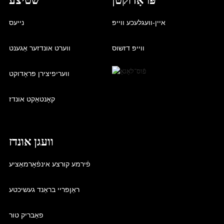
איין-וועגלעכע ווייפּ
נייעס
ווייפּ דזשוס
ווערט אונדזער אַגענט
וועריפיצירן פּראָדוקט
קאָנטאַקט אונדז
וועגן אונדז
פֿירמע קורצע אינפֿאָרמאַציע
ראַןפריי בראַנד געשיכטע
פאַבריק טור