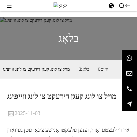
בלאָג
היים
בלאָג
מויל צו לונג קעגן דירעקט צו לונג ווייפּינג
מויל צו לונג קעגן דירעקט צו לונג ווייפּינג
2025-11-03
אין די לעצטע יאָרן, זענען עלעקטראָנישע ציגאַרעטן געוואָרן