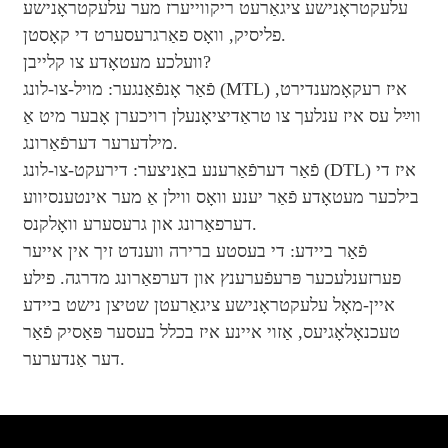
עלעקטראָנישע ציגאַרעט ריקווייערז מער עלעקטראָנישע
פליסיק, וואָס פאַרגרעסערט די קאָסטן.
וועלכע מעטאָדע צו קלייבן?
פֿאַר אָנפֿאַנגער: מויל-צו-לונג (MTL) איז רעקאָמענדירט,
ווײַל עס איז ענלעך צו טראַדיציאָנעלן רויכערן אָבער מיט אַ
מילדערער דערפֿאַרונג.
פֿאַר דערפֿאַרענע באַניצער: דירעקט-צו-לונג (DTL) איז די
בילכער מעטאָדע פֿאַר יענע וואָס ווילן אַ מער אינטענסיווע
דערפאַרונג און גרעסערע וואָלקנס.
פֿאַר ביידע: די בעסטע ברירה ווענדט זיך אין אייער
פערזענלעכער פּרעפֿערענץ און דערפאַרונג מדרגה. פילע
איין-מאָל עלעקטראָנישע ציגאַרעטן שטיצן נישט ביידע
טעכנאָלאָגיעס, אַזוי איינע איז בכלל בעסער פּאַסיק פֿאַר
דער אַנדערער.