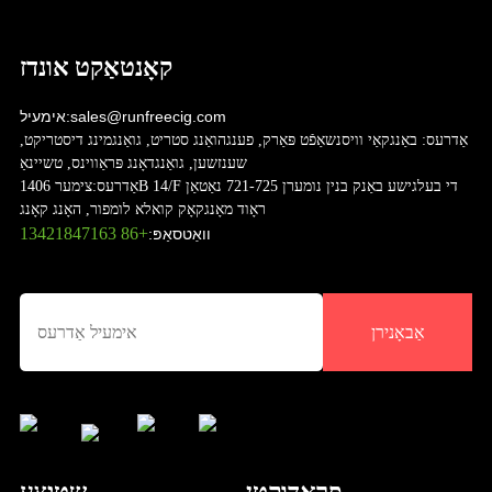
קאָנטאַקט אונדז
sales@runfreecig.com
אימעיל:
אַדרעס:
באַנגקאַי וויסנשאַפֿט פּאַרק, פענגהואַנג סטריט, גואַנגמינג דיסטריקט,
שענזשען, גואַנגדאָנג פּראַווינס, טשיינאַ
אַדרעס:
צימער 1406B 14/F די בעלגישע באַנק בנין נומערן 721-725 נאַטאַן
ראָוד מאָנגקאָק קואלא לומפור, האָנג קאָנג
+86 13421847163
וואַטסאַפּ:
אַבאָנירן
פּראָדוקטן
שטיצע