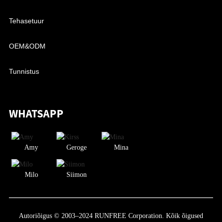
Tehasetuur
OEM&ODM
Tunnistus
WHATSAPP
Amy
Geroge
Mina
Milo
Siimon
Autoriõigus © 2003–2024 RUNFREE Corporation. Kõik õigused