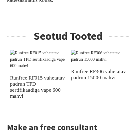
kättesaamatus kohas.
Seotud Tooted
Runfree RF306 vahetatav
R
padrun 15000 mahvi
ü
Runfree RF015 vahetatav
0
padrun TPD
sertifikaadiga vape 600
mahvi
Make an free consultant