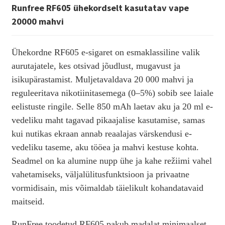
Runfree RF605 ühekordselt kasutatav vape
20000 mahvi
Ühekordne RF605 e-sigaret on esmaklassiline valik
aurutajatele, kes otsivad jõudlust, mugavust ja
isikupärastamist. Muljetavaldava 20 000 mahvi ja
reguleeritava nikotiinitasemega (0–5%) sobib see laiale
eelistuste ringile. Selle 850 mAh laetav aku ja 20 ml e-
vedeliku maht tagavad pikaajalise kasutamise, samas
kui nutikas ekraan annab reaalajas värskendusi e-
vedeliku taseme, aku tööea ja mahvi kestuse kohta.
Seadmel on ka alumine nupp ühe ja kahe režiimi vahel
vahetamiseks, väljalülitusfunktsioon ja privaatne
vormidisain, mis võimaldab täielikult kohandatavaid
maitseid.
RunFree toodetud RF605 pakub madalat minimaalset