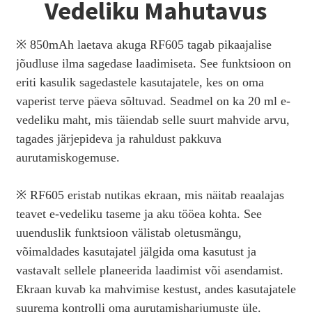
Vedeliku Mahutavus
※ 850mAh laetava akuga RF605 tagab pikaajalise
jõudluse ilma sagedase laadimiseta. See funktsioon on
eriti kasulik sagedastele kasutajatele, kes on oma
vaperist terve päeva sõltuvad. Seadmel on ka 20 ml e-
vedeliku maht, mis täiendab selle suurt mahvide arvu,
tagades järjepideva ja rahuldust pakkuva
aurutamiskogemuse.
※ RF605 eristab nutikas ekraan, mis näitab reaalajas
teavet e-vedeliku taseme ja aku tööea kohta. See
uuenduslik funktsioon välistab oletusmängu,
võimaldades kasutajatel jälgida oma kasutust ja
vastavalt sellele planeerida laadimist või asendamist.
Ekraan kuvab ka mahvimise kestust, andes kasutajatele
suurema kontrolli oma aurutamisharjumuste üle.