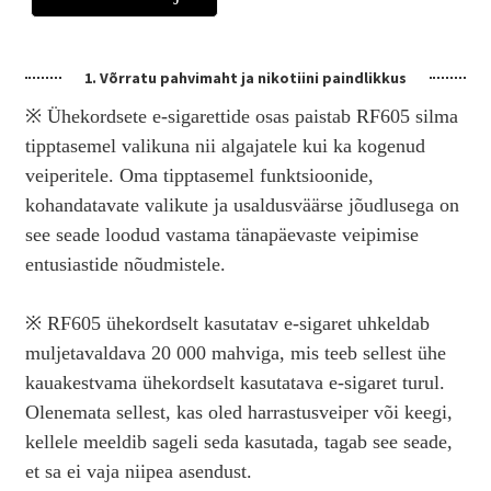
1. Võrratu pahvimaht ja nikotiini paindlikkus
※ Ühekordsete e-sigarettide osas paistab RF605 silma
tipptasemel valikuna nii algajatele kui ka kogenud
veiperitele. Oma tipptasemel funktsioonide,
kohandatavate valikute ja usaldusväärse jõudlusega on
see seade loodud vastama tänapäevaste veipimise
entusiastide nõudmistele.
※ RF605 ühekordselt kasutatav e-sigaret uhkeldab
muljetavaldava 20 000 mahviga, mis teeb sellest ühe
kauakestvama ühekordselt kasutatava e-sigaret turul.
Olenemata sellest, kas oled harrastusveiper või keegi,
kellele meeldib sageli seda kasutada, tagab see seade,
et sa ei vaja niipea asendust.