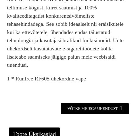
tellimuse kogust, kiiret saatmist ja 100%
kvaliteeditagatist konkurentsivõimeliste
tehasehindadega. See sobib ideaalselt nii eraisikutele
kui ka ettevõtetele, ühendades endas täiustatud
tehnoloogia ja kasutajasõbralikud funktsioonid. Uute
ühekordselt kasutatavate e-sigaretitoodete kohta
lisateabe saamiseks jälgige palun meie veebisaidi
uuendusi.
1 * Runfree RF605 ühekordne vape
VÕTKE MEIEGA ÜHENDUST
Toote Üksikasjad