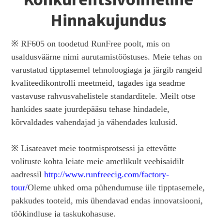
Hinnakujundus
※ RF605 on toodetud RunFree poolt, mis on
usaldusväärne nimi aurutamistööstuses. Meie tehas on
varustatud tipptasemel tehnoloogiaga ja järgib rangeid
kvaliteedikontrolli meetmeid, tagades iga seadme
vastavuse rahvusvahelistele standarditele. Meilt otse
hankides saate juurdepääsu tehase hindadele,
kõrvaldades vahendajad ja vähendades kulusid.
※ Lisateavet meie tootmisprotsessi ja ettevõtte
volituste kohta leiate meie ametlikult veebisaidilt
aadressil
http://www.runfreecig.com/factory-
tour/
Oleme uhked oma pühendumuse üle tipptasemele,
pakkudes tooteid, mis ühendavad endas innovatsiooni,
töökindluse ja taskukohasuse.