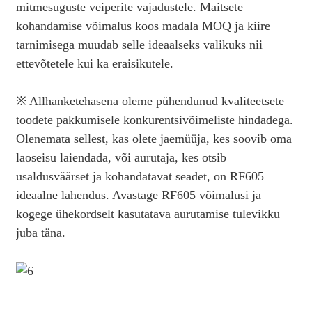
mitmesuguste veiperite vajadustele. Maitsete
kohandamise võimalus koos madala MOQ ja kiire
tarnimisega muudab selle ideaalseks valikuks nii
ettevõtetele kui ka eraisikutele.
※ Allhanketehasena oleme pühendunud kvaliteetsete
toodete pakkumisele konkurentsivõimeliste hindadega.
Olenemata sellest, kas olete jaemüüja, kes soovib oma
laoseisu laiendada, või aurutaja, kes otsib
usaldusväärset ja kohandatavat seadet, on RF605
ideaalne lahendus. Avastage RF605 võimalusi ja
kogege ühekordselt kasutatava aurutamise tulevikku
juba täna.