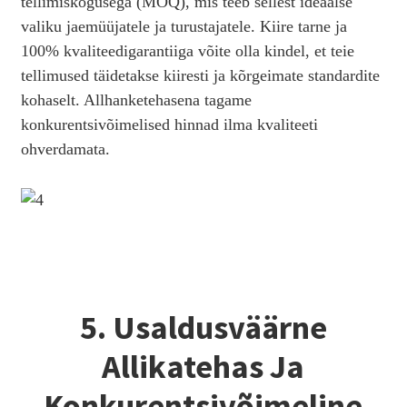
tellimiskogusega (MOQ), mis teeb sellest ideaalse
valiku jaemüüjatele ja turustajatele. Kiire tarne ja
100% kvaliteedigarantiiga võite olla kindel, et teie
tellimused täidetakse kiiresti ja kõrgeimate standardite
kohaselt. Allhanketehasena tagame
konkurentsivõimelised hinnad ilma kvaliteeti
ohverdamata.
5. Usaldusväärne
Allikatehas Ja
Konkurentsivõimeline