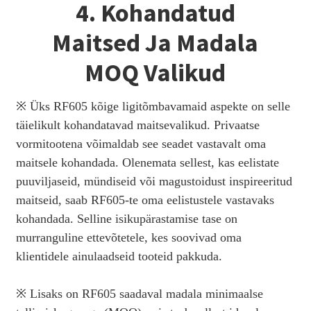
4. Kohandatud
Maitsed Ja Madala
MOQ Valikud
※ Üks RF605 kõige ligitõmbavamaid aspekte on selle
täielikult kohandatavad maitsevalikud. Privaatse
vormitootena võimaldab see seadet vastavalt oma
maitsele kohandada. Olenemata sellest, kas eelistate
puuviljaseid, mündiseid või magustoidust inspireeritud
maitseid, saab RF605-te oma eelistustele vastavaks
kohandada. Selline isikupärastamise tase on
murranguline ettevõtetele, kes soovivad oma
klientidele ainulaadseid tooteid pakkuda.
※ Lisaks on RF605 saadaval madala minimaalse