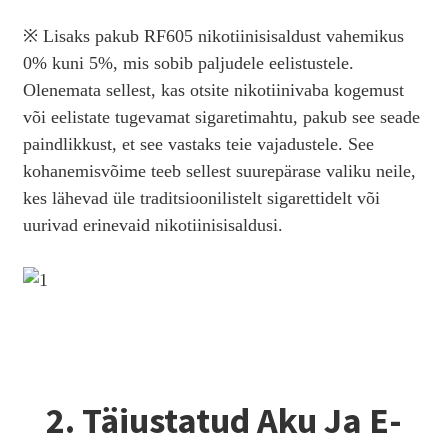
※ Lisaks pakub RF605 nikotiinisisaldust vahemikus
0% kuni 5%, mis sobib paljudele eelistustele.
Olenemata sellest, kas otsite nikotiinivaba kogemust
või eelistate tugevamat sigaretimahtu, pakub see seade
paindlikkust, et see vastaks teie vajadustele. See
kohanemisvõime teeb sellest suurepärase valiku neile,
kes lähevad üle traditsioonilistelt sigarettidelt või
uurivad erinevaid nikotiinisisaldusi.
2. Täiustatud Aku Ja E-