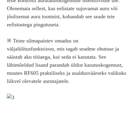
teile kontrolli aurutamiskogemuse intensiivsuse üle.
Olenemata sellest, kas eelistate sujuvamat auru või
jõulisemat auru tootmist, kohandub see seade teie
eelistustega pingutuseta.
※ Teine silmapaistev omadus on
väljalülitusfunktsioon, mis tagab seadme ohutuse ja
säästab aku tööaega, kui seda ei kasutata. See
läbimõeldud lisand parandab üldist kasutuskogemust,
muutes RF605 praktiliseks ja usaldusväärseks valikuks
liikvel olevatele aurutajatele.