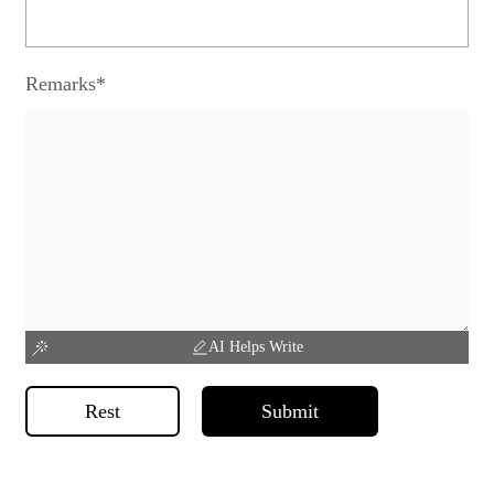
Remarks*
AI Helps Write
Rest
Submit