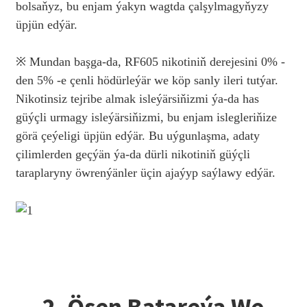
bolsaňyz, bu enjam ýakyn wagtda çalşylmagyňyzy
üpjün edýär.
※ Mundan başga-da, RF605 nikotiniň derejesini 0% -
den 5% -e çenli hödürleýär we köp sanly ileri tutýar.
Nikotinsiz tejribe almak isleýärsiňizmi ýa-da has
güýçli urmagy isleýärsiňizmi, bu enjam islegleriňize
görä çeýeligi üpjün edýär. Bu uýgunlaşma, adaty
çilimlerden geçýän ýa-da dürli nikotiniň güýçli
taraplaryny öwrenýänler üçin ajaýyp saýlawy edýär.
2. Ösen Batareýa We