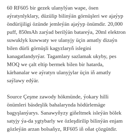
60 RF605 bir gezek ulanylýan wape, ösen
aýratynlyklary, düzülip bilinýän görnüşleri we ajaýyp
öndürijiligi özünde jemleýän ajaýyp önümdir. 20,000
puff, 850mAh zarýad berilýän batareýa, 20ml elektron
suwuklyk kuwwaty we ulanyjy üçin amatly dizaýn
bilen dürli görnüşli kagyzlaryň islegini
kanagatlandyrýar. Tagamlary sazlamak ukyby, pes
MOQ we çalt eltip bermek bilen bir hatarda,
kärhanalar we aýratyn ulanyjylar üçin iň amatly
saýlawy edýär.
Source Çeşme zawody hökmünde, ýokary hilli
önümleri bäsdeşlik bahalarynda hödürlemäge
bagyşlanýarys. Sanawyňyzy giňeltmek isleýän bölek
satyjy ýa-da ygtybarly we özleşdirilip bilinýän enjam
gözleýän arzan bolsaňyz, RF605 iň oňat çözgütdir.