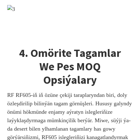
4. Omörite Tagamlar
We Pes MOQ
Opsiýalary
RF RF605-iň iň özüne çekiji taraplaryndan biri, doly
özleşdirilip bilinýän tagam görnüşleri. Hususy galyndy
önümi hökmünde enjamy aýratyn islegleriňize
laýyklaşdyrmaga mümkinçilik berýär. Miwe, süýji ýa-
da desert bilen ylhamlanan tagamlary has gowy
görýärsiňizmi, RF605 islegleriňizi kanagatlandyrmak