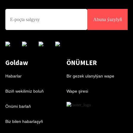
Abuna ýazylyň
Goldaw
ÖNÜMLER
Habarlar
Bir gezek ulanylýan wape
Biziň wekilimiz boluň
Wape şiresi
Önümi barlaň
Biz bilen habarlaşyň