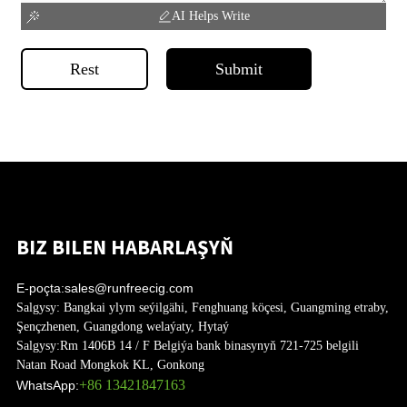
AI Helps Write
Rest
Submit
BIZ BILEN HABARLAŞYŇ
E-poçta:
sales@runfreecig.com
Salgysy:
Bangkai ylym seýilgähi, Fenghuang köçesi, Guangming etraby,
Şençzhenen, Guangdong welaýaty, Hytaý
Salgysy:
Rm 1406B 14 / F Belgiýa bank binasynyň 721-725 belgili
Natan Road Mongkok KL, Gonkong
+86 13421847163
WhatsApp: