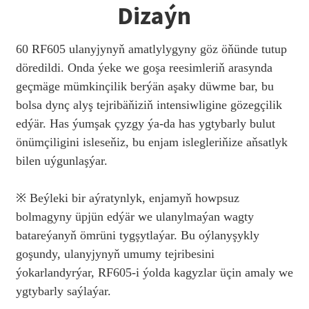
Dizaýn
60 RF605 ulanyjynyň amatlylygyny göz öňünde tutup
döredildi. Onda ýeke we goşa reesimleriň arasynda
geçmäge mümkinçilik berýän aşaky düwme bar, bu
bolsa dynç alyş tejribäňiziň intensiwligine gözegçilik
edýär. Has ýumşak çyzgy ýa-da has ygtybarly bulut
önümçiligini isleseňiz, bu enjam islegleriňize aňsatlyk
bilen uýgunlaşýar.
※ Beýleki bir aýratynlyk, enjamyň howpsuz
bolmagyny üpjün edýär we ulanylmaýan wagty
batareýanyň ömrüni tygşytlaýar. Bu oýlanyşykly
goşundy, ulanyjynyň umumy tejribesini
ýokarlandyrýar, RF605-i ýolda kagyzlar üçin amaly we
ygtybarly saýlaýar.