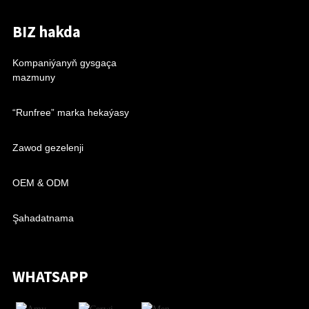
BIZ hakda
Kompaniýanyň gysgaça
mazmuny
“Runfree” marka hekaýasy
Zawod gezelenji
OEM & ODM
Şahadatnama
WHATSAPP