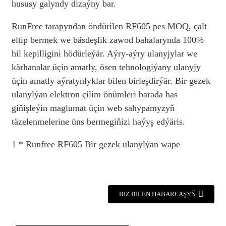
hususy galyndy dizaýny bar.
RunFree tarapyndan öndürilen RF605 pes MOQ, çalt
eltip bermek we bäsdeşlik zawod bahalarynda 100%
hil kepilligini hödürleýär. Aýry-aýry ulanyjylar we
kärhanalar üçin amatly, ösen tehnologiýany ulanyjy
üçin amatly aýratynlyklar bilen birleşdirýär. Bir gezek
ulanylýan elektron çilim önümleri barada has
giňişleýin maglumat üçin web sahypamyzyň
täzelenmelerine üns bermegiňizi haýyş edýäris.
1 * Runfree RF605 Bir gezek ulanylýan wape
BIZ BILEN HABARLAŞYŇ