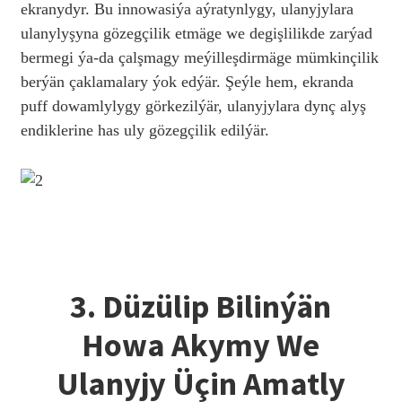
ekranydyr. Bu innowasiýa aýratynlygy, ulanyjylara
ulanylyşyna gözegçilik etmäge we degişlilikde zarýad
bermegi ýa-da çalşmagy meýilleşdirmäge mümkinçilik
berýän çaklamalary ýok edýär. Şeýle hem, ekranda
puff dowamlylygy görkezilýär, ulanyjylara dynç alyş
endiklerine has uly gözegçilik edilýär.
3. Düzülip Bilinýän
Howa Akymy We
Ulanyjy Üçin Amatly