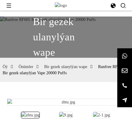
Bir gezek
ulanylýan
wape
Öý
Önümler
Bir gezek ulanylýan wape
Runfree RF605
Bir gezek ulanylýan Vape 20000 Puffs