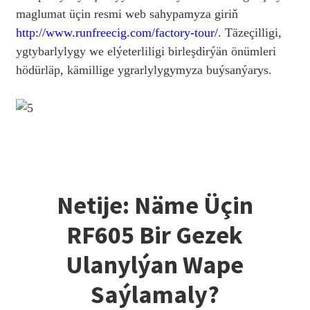
maglumat üçin resmi web sahypamyza giriň
http://www.runfreecig.com/factory-tour/
. Täzeçilligi,
ygtybarlylygy we elýeterliligi birleşdirýän önümleri
hödürläp, kämillige ygrarlylygymyza buýsanýarys.
Netije: Näme Üçin
RF605 Bir Gezek
Ulanylýan Wape
Saýlamaly?