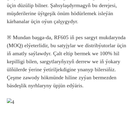
üçin düzülip bilner. Şahsylaşdyrmagyň bu derejesi,
müşderilerine üýtgeşik önüm hödürlemek isleýän
kärhanalar üçin oýun çalşygydyr.
※ Mundan başga-da, RF605 iň pes sargyt mukdarynda
(MOQ) elýeterlidir, bu satyjylar we distribýutorlar üçin
iň amatly saýlawdyr. Çalt eltip bermek we 100% hil
kepilligi bilen, sargytlaryňyzyň derrew we iň ýokary
ülňülerde ýerine ýetiriljekdigine ynanyp bilersiňiz.
Çeşme zawody hökmünde hiline zyýan bermezden
bäsdeşlik nyrhlaryny üpjün edýäris.