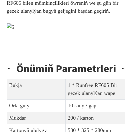
RF605 bilen mümkinçilikleri öwreniň we şu gün bir
gezek ulanylýan bugyň geljegini başdan geçiriň.
Önümiň Parametrleri
Bukja
1 * Runfree RF605 Bir
gezek ulanylýan wape
Orta guty
10 sany / gap
Mukdar
200 / karton
Kartonyň ululygy
580 * 325 * 280mm