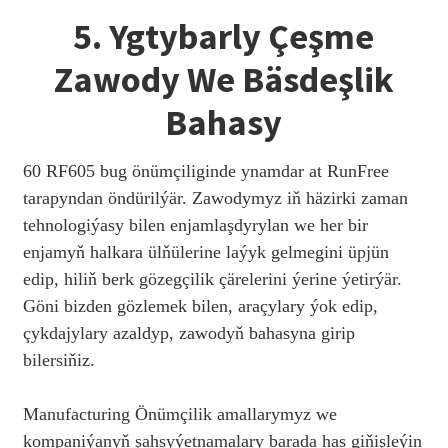
5. Ygtybarly Çeşme
Zawody We Bäsdeşlik
Bahasy
60 RF605 bug önümçiliginde ynamdar at RunFree
tarapyndan öndürilýär. Zawodymyz iň häzirki zaman
tehnologiýasy bilen enjamlaşdyrylan we her bir
enjamyň halkara ülňülerine laýyk gelmegini üpjün
edip, hiliň berk gözegçilik çärelerini ýerine ýetirýär.
Göni bizden gözlemek bilen, araçylary ýok edip,
çykdajylary azaldyp, zawodyň bahasyna girip
bilersiňiz.
Manufacturing Önümçilik amallarymyz we
kompaniýanyň şahsyýetnamalary barada has giňişleýin