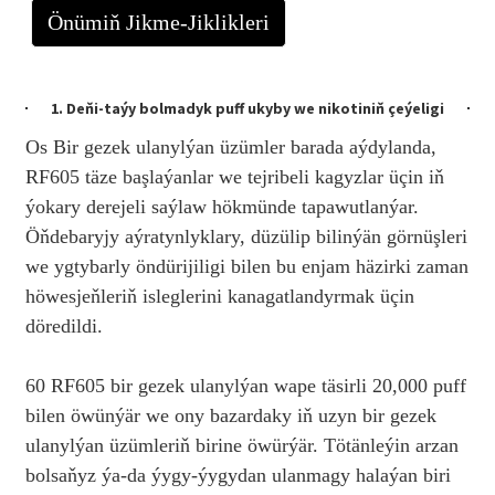
Önümiň Jikme-Jiklikleri
1. Deňi-taýy bolmadyk puff ukyby we nikotiniň çeýeligi
Os Bir gezek ulanylýan üzümler barada aýdylanda,
RF605 täze başlaýanlar we tejribeli kagyzlar üçin iň
ýokary derejeli saýlaw hökmünde tapawutlanýar.
Öňdebaryjy aýratynlyklary, düzülip bilinýän görnüşleri
we ygtybarly öndürijiligi bilen bu enjam häzirki zaman
höwesjeňleriň isleglerini kanagatlandyrmak üçin
döredildi.
60 RF605 bir gezek ulanylýan wape täsirli 20,000 puff
bilen öwünýär we ony bazardaky iň uzyn bir gezek
ulanylýan üzümleriň birine öwürýär. Tötänleýin arzan
bolsaňyz ýa-da ýygy-ýygydan ulanmagy halaýan biri