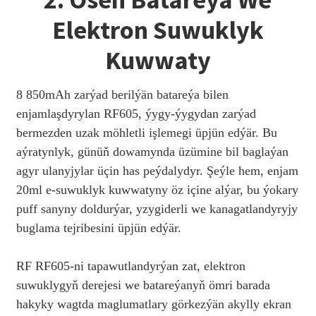
Elektron Suwuklyk
Kuwwaty
8 850mAh zarýad berilýän batareýa bilen
enjamlaşdyrylan RF605, ýygy-ýygydan zarýad
bermezden uzak möhletli işlemegi üpjün edýär. Bu
aýratynlyk, günüň dowamynda üzümine bil baglaýan
agyr ulanyjylar üçin has peýdalydyr. Şeýle hem, enjam
20ml e-suwuklyk kuwwatyny öz içine alýar, bu ýokary
puff sanyny doldurýar, yzygiderli we kanagatlandyryjy
buglama tejribesini üpjün edýär.
RF RF605-ni tapawutlandyrýan zat, elektron
suwuklygyň derejesi we batareýanyň ömri barada
hakyky wagtda maglumatlary görkezýän akylly ekran