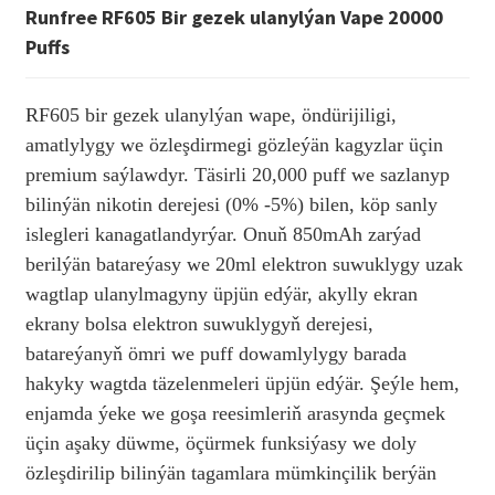
Runfree RF605 Bir gezek ulanylýan Vape 20000
Puffs
RF605 bir gezek ulanylýan wape, öndürijiligi,
amatlylygy we özleşdirmegi gözleýän kagyzlar üçin
premium saýlawdyr. Täsirli 20,000 puff we sazlanyp
bilinýän nikotin derejesi (0% -5%) bilen, köp sanly
islegleri kanagatlandyrýar. Onuň 850mAh zarýad
berilýän batareýasy we 20ml elektron suwuklygy uzak
wagtlap ulanylmagyny üpjün edýär, akylly ekran
ekrany bolsa elektron suwuklygyň derejesi,
batareýanyň ömri we puff dowamlylygy barada
hakyky wagtda täzelenmeleri üpjün edýär. Şeýle hem,
enjamda ýeke we goşa reesimleriň arasynda geçmek
üçin aşaky düwme, öçürmek funksiýasy we doly
özleşdirilip bilinýän tagamlara mümkinçilik berýän