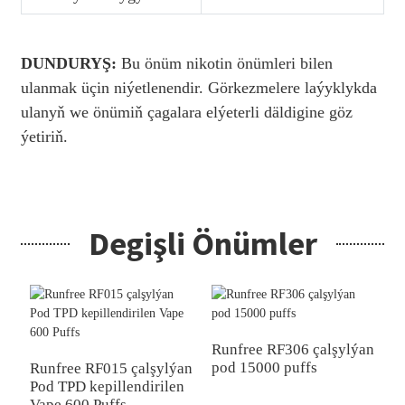
DUNDURYŞ:
Bu önüm nikotin önümleri bilen
ulanmak üçin niýetlenendir. Görkezmelere laýyklykda
ulanyň we önümiň çagalara elýeterli däldigine göz
ýetiriň.
Degişli Önümler
Runfree RF306 çalşylýan
R
pod 15000 puffs
u
Runfree RF015 çalşylýan
P
Pod TPD kepillendirilen
Vape 600 Puffs