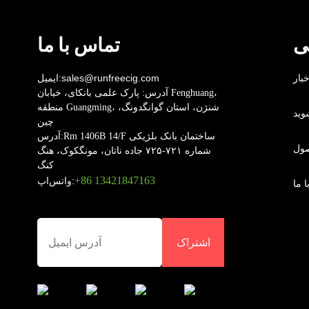
قلم‌های ویپ یکبار مصرف در
سال ۲۰۲۵: راحتی و جنجال
ی
تماس با ما
تحلیل روندهای بازار سیگار
خبار
sales@runfreecig.com
ایمیل:
الکترونیکی یکبار مصرف در
آدرس:
پارک علمی بانکای، خیابان Fenghuang،
سال 2025
منطقه Guangming، شنژن، استان گوانگدونگ،
وید
چین
Rm 1406B 14/F ساختمان بانک بلژیکی
آدرس:
صول
شماره ۷۲۱-۷۲۵ جاده ناتان، مونگکوک، هنگ
کنگ
‎+86 13421847163‎
واتس‌اپ:
 ما
اشتراک