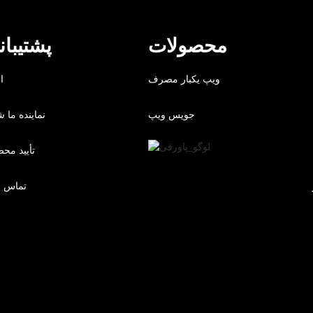
محصولات
پشتیبان
ویپ یکبار مصرف
ا
جویس ویپ
نماینده ما ش
تأیید مح
تماس با