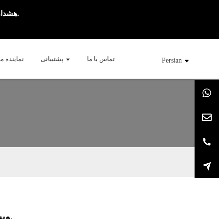
هشدار: این محصول حاوی نیکوتین است. نیکوتین یک ماده شیمیایی اعتیادآور است.
تماس با ما
پشتیبانی
نماینده م
Persian
ویپ ران‌فری - طعم آزادی را بچشید.