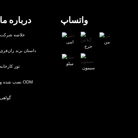
واتساپ
درباره ما
خلاصه شرکت
من
امی
جرج
داستان برند ران‌فری
میلو
تور کارخانه
سیمون
نصب شده و ODM
گواهی