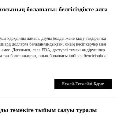
ясының болашағы: белгісіздікте алға
ясы қарқынды дамып, даулы болды және қызу тақырыпқа
лиард долларға бағаланғандықтан, оның кәсіпкерлер мен
 емес. Дегенмен, сала FDA, дәстүрлі темекі өндірушілер
 тап болғандықтан, оның болашағы көбірек белгісіздікке
Егжей-Тегжейлі Қарау
онды темекіге тыйым салуы туралы