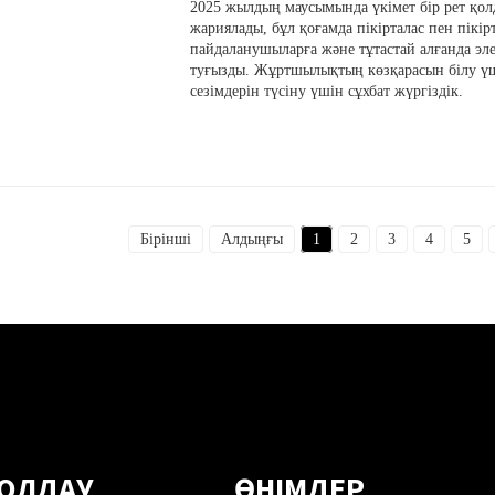
2025 жылдың маусымында үкімет бір рет қол
жариялады, бұл қоғамда пікірталас пен пікі
пайдаланушыларға және тұтастай алғанда эле
туғызды. Жұртшылықтың көзқарасын білу үш
сезімдерін түсіну үшін сұхбат жүргіздік.
Бірінші
Алдыңғы
1
2
3
4
5
ОЛДАУ
ӨНІМДЕР