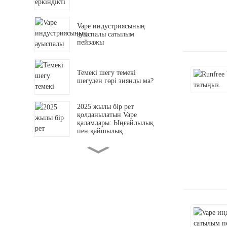
Vape индустриясының
ауыспалы сатылым
пейзажы
Темекі шегу темекі
шегуден гөрі зиянды ма?
2025 жылы бір рет
қолданылатын Vape
қаламдары: Ыңғайлылық
пен қайшылық
2025 жылы бір рет
қолданылатын электронды
темекі нарығының
тенденцияларын талдау
Көтерме нарық неліктен
саланы қайта құруда?