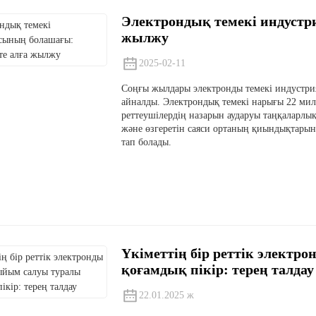
Электрондық темекі индустри
жылжу
2025-02-11
Соңғы жылдары электронды темекі индустри
айналды. Электрондық темекі нарығы 22 мил
реттеушілердің назарын аударуы таңқаларлық
және өзгеретін саяси ортаның қиындықтарына
тап болады.
Үкіметтің бір реттік электр
қоғамдық пікір: терең талдау
22.01.2025 ж