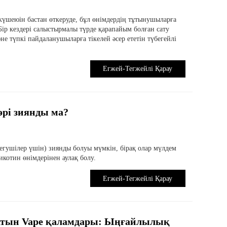
күшеюін бастан өткеруде, бұл өнімдердің тұтынушыларға
Бір кездері салыстырмалы түрде қарапайым болған сату
не түпкі пайдаланушыларға тікелей әсер ететін түбегейлі
Егжей-Тегжейлі Қарау
өрі зиянды ма?
 шегушілер үшін) зиянды болуы мүмкін, бірақ олар мүлдем
никотин өнімдерінен аулақ болу.
Егжей-Тегжейлі Қарау
латын Vape қаламдары: Ыңғайлылық