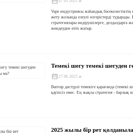
07.03.2025 ж
Vape индустриясы жаһандық бәсекелестіктің 
жету жолында елеулі өзгерістерді тудырады. 
стратегиялары өндірушілерге, делдалдарға жә
жөндеуден өтіп жатыр.
Темекі шегу темекі шегуден г
27.06.2025 ж
Ваптар дәстүрлі темекіге қарағанда (темекі
қауіпсіз емес. Ең жақсы стратегия - барлық 
2025 жылы бір рет қолданы