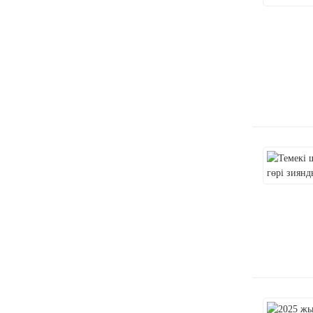
Электрондық темекі
индустриясының
болашағы: белгісіздікте
алға жылжу
Үкіметтің бір реттік
электронды темекіге
тыйым салуы туралы
қоғамдық пікір: терең
талдау