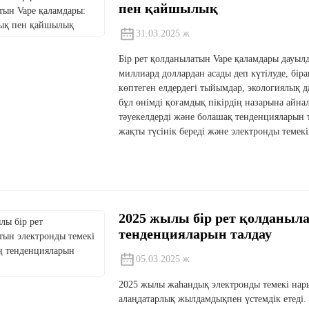
пен қайшылық
31.03.2025 ж
Бір рет қолданылатын Vape қаламдары дауыл
миллиард доллардан асады деп күтілуде, бір
көптеген елдердегі тыйымдар, экологиялық д
бұл өнімді қоғамдық пікірдің назарына айн
тәуекелдерді және болашақ тенденцияларын 
жақты түсінік береді және электронды темекі
2025 жылы бір рет қолданыл
тенденцияларын талдау
05.03.2025 ж
2025 жылы жаһандық электронды темекі нарығы
алаңдатарлық жылдамдықпен үстемдік етеді. 