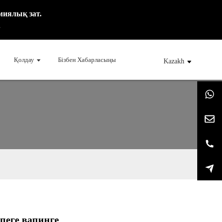
миялық зат.
.
Қолдау
Бізбен Хабарласыңы
Kazakh
кпеге вапинге