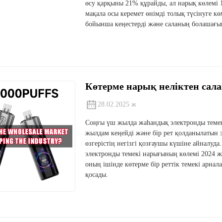
өсу қарқыны 21% құрайды, ал нарық көлемі 
мақала осы керемет өнімді толық түсінуге к
бойынша кеңестерді және саланың болашағын
Көтерме нарық неліктен сала
28.02.2025 ж
Соңғы үш жылда жаһандық электронды теме
жылдам кеңейді және бір рет қолданылатын 
өзгерістің негізгі қозғаушы күшіне айналуда
электронды темекі нарығының көлемі 2024 
оның ішінде көтерме бір реттік темекі арн
қосады.