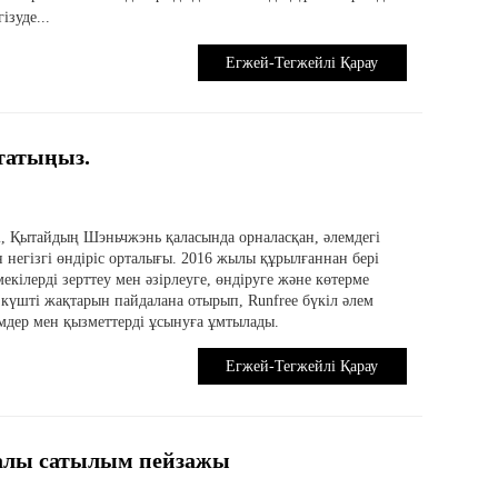
ізуде...
Егжей-Тегжейлі Қарау
 татыңыз.
нді, Қытайдың Шэньчжэнь қаласында орналасқан, әлемдегі
н негізгі өндіріс орталығы. 2016 жылы құрылғаннан бері
екілерді зерттеу мен әзірлеуге, өндіруге және көтерме
қ күшті жақтарын пайдалана отырып, Runfree бүкіл әлем
дер мен қызметтерді ұсынуға ұмтылады.
Егжей-Тегжейлі Қарау
алы сатылым пейзажы