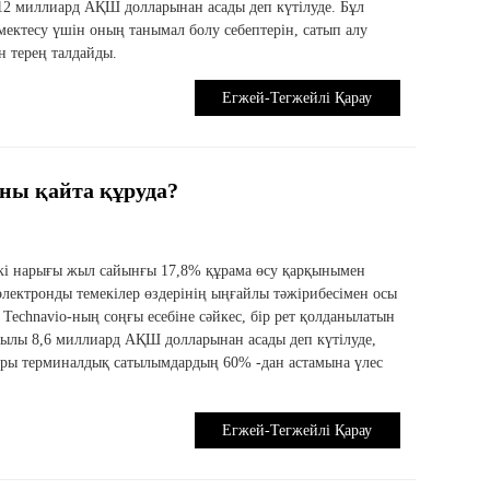
12 миллиард АҚШ долларынан асады деп күтілуде. Бұл
өмектесу үшін оның танымал болу себептерін, сатып алу
 терең талдайды.
Егжей-Тегжейлі Қарау
ны қайта құруда?
кі нарығы жыл сайынғы 17,8% құрама өсу қарқынымен
электронды темекілер өздерінің ыңғайлы тәжірибесімен осы
. Technavio-ның соңғы есебіне сәйкес, бір рет қолданылатын
жылы 8,6 миллиард АҚШ долларынан асады деп күтілуде,
алары терминалдық сатылымдардың 60% -дан астамына үлес
Егжей-Тегжейлі Қарау