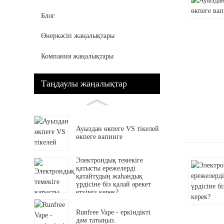
Блог
Өнеркәсіп жаңалықтары
Компания жаңалықтары
Таңдаулы жаңалықтар
Ауыздан өкпеге VS тікелей
өкпеге вапинге
Электрондық темекіге
қатысты ережелерді
қатайтудың жаһандық
үрдісіне біз қалай әрекет
етуіміз керек?
Runfree Vape - еркіндікті
дәм татыңыз.