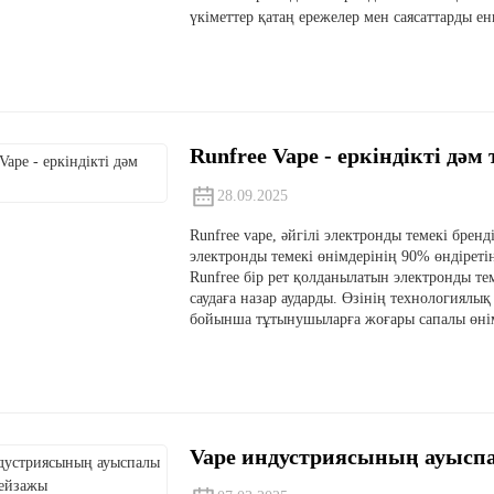
үкіметтер қатаң ережелер мен саясаттарды енг
Runfree Vape - еркіндікті дәм
28.09.2025
Runfree vape, әйгілі электронды темекі бре
электронды темекі өнімдерінің 90% өндіреті
Runfree бір рет қолданылатын электронды тем
саудаға назар аударды. Өзінің технологиялы
бойынша тұтынушыларға жоғары сапалы өнім
Vape индустриясының ауысп