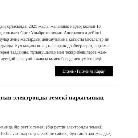
дың ортасында. 2025 жылы жаһандық нарық көлемі 13
ақ сонымен бірге Ұлыбританиядан Австралияға дейінгі
аулар және жастардың денсаулығына қатысты мәселелер де
алдырды. Бұл мақала оның нарықтық драйверлерін, ықтимал
терең талдайды, тұтынушылар мен тәжірибешілерге жан-
 әуесқойлары үшін жақсы көмек береді деп үміттенеді.
Егжей-Тегжейлі Қарау
атын электронды темекі нарығының
нда бір реттік темекі (бір реттік электронды темекі)
Technavio-ның соңғы есебіне сәйкес, бұл санаттың жылдық