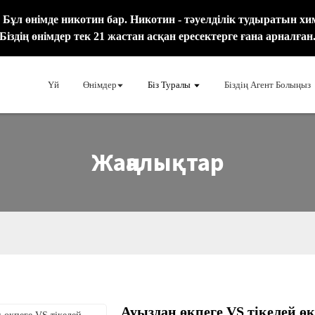
ұл өнімде никотин бар. Никотин - тәуелділік тудыратын хи
Біздің өнімдер тек 21 жастан асқан ересектерге ғана арналған
Үй
Өнімдер
Біз Туралы
Біздің Агент Болыңыз
Жаңалықтар
Ауыздан өкпеге VS тікелей ө