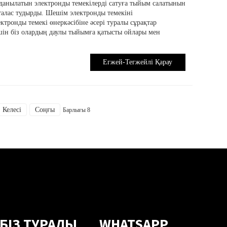
данылатын электронды темекілерді сатуға тыйым салатынын
рталас тудырды. Шешім электронды темекіні
ктронды темекі өнеркәсібіне әсері туралы сұрақтар
ін біз олардың даулы тыйымға қатысты ойлары мен
Егжей-Тегжейлі Қарау
Келесі
Соңғы
Барлығы 8
БІЗ ТУРАЛЫ
WHATSAPP