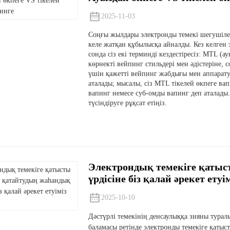
2025-11-03
Соңғы жылдары электронды темекі шегушілер
келе жатқан құбылысқа айналды. Кез келген
сонда сіз екі терминді кездестіресіз: MTL (
көрнекті вейпинг стильдері мен әдістеріне, 
үшін қажетті вейпинг жабдығы мен аппарату
аталады; мысалы, сіз MTL тікелей өкпеге вап
вапинг немесе суб-омды вапинг деп аталад
түсіндіруге рұқсат етіңіз.
Электрондық темекіге қатыс
үрдісіне біз қалай әрекет етуі
2025-10-10
Дәстүрлі темекінің денсаулыққа зияны турал
баламасы ретінде электронды темекіге қатыс