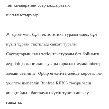
таң қалдыратын әсер қалдыратын
шағылыстырулар.
※
Дегенмен, бұл тек эстетика туралы емес; бұл
күтіп тұрған тактильді саяхат туралы.
Саусақтарыңызды тегіс, текстуралы бет бойымен
жүргізіңіз және жанасуыңыз арқылы мүмкіндіктер
әлемін сезініңіз. Әрбір егжей-тегжейде көрсетілген
ұқыпты шеберлік Runfree RF306 тәжірибесін
анықтайды - басталуды күтіп тұрған ашылу
саяхаты.