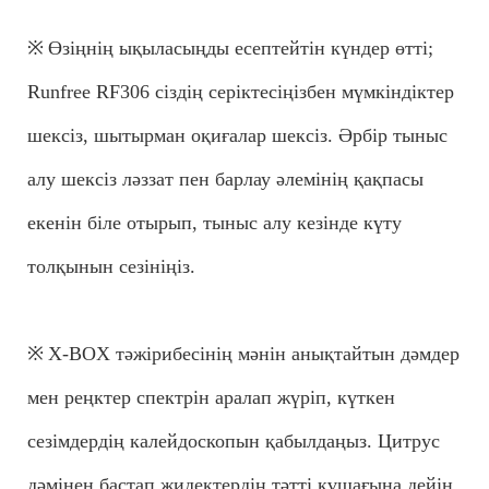
※
Өзіңнің ықыласыңды есептейтін күндер өтті;
Runfree RF306 сіздің серіктесіңізбен мүмкіндіктер
шексіз, шытырман оқиғалар шексіз. Әрбір тыныс
алу шексіз ләззат пен барлау әлемінің қақпасы
екенін біле отырып, тыныс алу кезінде күту
толқынын сезініңіз.
※
X-BOX тәжірибесінің мәнін анықтайтын дәмдер
мен реңктер спектрін аралап жүріп, күткен
сезімдердің калейдоскопын қабылдаңыз. Цитрус
дәмінен бастап жидектердің тәтті құшағына дейін,