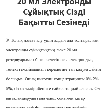
20 Мл Электронды
Сұйықтық Сізді
Бақытты Сезінеді
※ Толық ләззат алу үшін алдын ала толтырылған
электронды сұйықтықтың люкс 20 мл
резервуарымен бірге келетін осы электрондық
темекі ғажайыпының кереметіне таң қалуға дайын
болыңыз. Оның никотин концентрациясы 0% 2%
5%, сіз өз тәжірибеңізге сәйкес таңдай аласыз. Ол
ынталандыруды ғана емес, сонымен қатар
кресцендо сезімін - потенциал мен тегістік