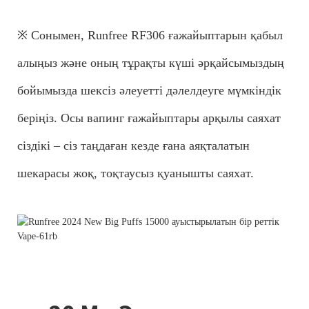
※ Сонымен, Runfree RF306 ғажайыптарын қабыл
алыңыз және оның тұрақты күші әрқайсымыздың
бойымызда шексіз әлеуетті дәлелдеуге мүмкіндік
беріңіз. Осы вапинг ғажайыптары арқылы саяхат
сіздікі – сіз таңдаған кезде ғана аяқталатын
шекарасы жоқ, тоқтаусыз қуанышты саяхат.