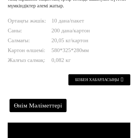
мүмкіндіктер әлемі жатыр.
Ортаңғы жәшік:
10 дана/пакет
Саны:
200 дана/картон
Салмағы:
20,05 кг/картон
Картон өлшемі:
580*325*280мм
Жалғыз салмақ:
0,082 кг
БІЗБЕН ХАБАРЛАСЫҢЫ
Өнім Мәліметтері