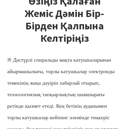
Өзіңіз Қалаған
Жеміс Дәмін Бір-
Бірден Қалпына
Келтіріңіз
※ Дәстүрлі спиральды мақта катушкаларынан
айырмашылығы, торлы катушкалар электронды
темекінің жаңа дәуірін хабарлай отырып,
технологиялық тапқырлықтың шамшырағы
ретінде қызмет етеді. Кең бетінің ауданымен
торлы катушкалар вейпинг әлемінде төңкеріс
жасады, бұл теңдесі жоқ тиімділік пен әр үрлеуде