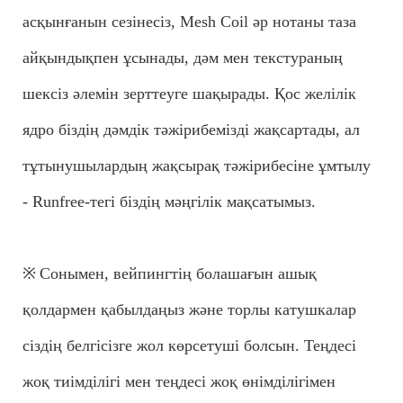
асқынғанын сезінесіз, Mesh Coil әр нотаны таза
айқындықпен ұсынады, дәм мен текстураның
шексіз әлемін зерттеуге шақырады. Қос желілік
ядро ​​біздің дәмдік тәжірибемізді жақсартады, ал
тұтынушылардың жақсырақ тәжірибесіне ұмтылу
- Runfree-тегі біздің мәңгілік мақсатымыз.
※
Сонымен, вейпингтің болашағын ашық
қолдармен қабылдаңыз және торлы катушкалар
сіздің белгісізге жол көрсетуші болсын. Теңдесі
жоқ тиімділігі мен теңдесі жоқ өнімділігімен