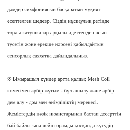
дәмдер симфониясын басқаратын мұқият
есептелген шедевр. Сіздің нұсқаулық ретінде
торлы катушкалар арқылы әдеттегіден асып
түсетін және ерекше нәрсені қабылдайтын
сенсорлық саяхатқа дайындалыңыз.
※
Ымырашыл күндер артта қалды; Mesh Coil
көмегімен әрбір жұтым - бұл ашылу және әрбір
дем алу - дәм мен өнімділіктің мерекесі.
Жемістердің нәзік нюанстарынан бастап десерттің
бай байлығына дейін орамды қосқанда күтудің