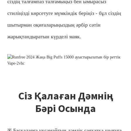
сіздің талғампаз талғамыңыз бен ымырасыз
стиліңізді көрсетуге мүмкіндік беріңіз - бұл сіздің
шытырман оқиғаларыңыздың әрбір сәтін
жарықтандыратын күрделі маяк.
Сіз Қалаған Дәмнің
Бәрі Осында
※ Басқаларға ұқсамайтын дәмдік саяхатқа шығуға