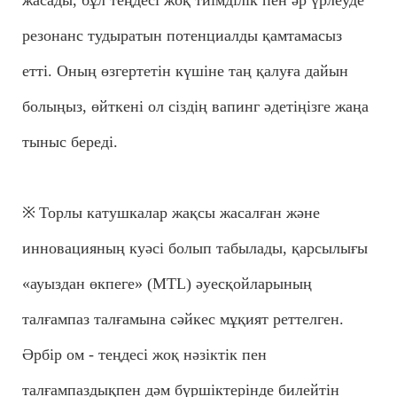
резонанс тудыратын потенциалды қамтамасыз
етті. Оның өзгертетін күшіне таң қалуға дайын
болыңыз, өйткені ол сіздің вапинг әдетіңізге жаңа
тыныс береді.
※
Торлы катушкалар жақсы жасалған және
инновацияның куәсі болып табылады, қарсылығы
«ауыздан өкпеге» (MTL) әуесқойларының
талғампаз талғамына сәйкес мұқият реттелген.
Әрбір ом - теңдесі жоқ нәзіктік пен
талғампаздықпен дәм бүршіктерінде билейтін