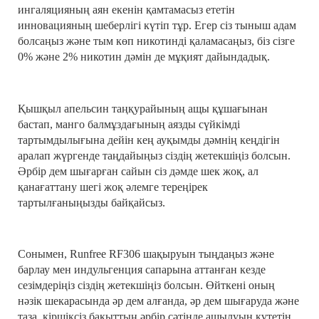
ингаляцияның аян екенін қамтамасыз ететін
инновацияның шеберлігі күтіп тұр. Егер сіз тыныш адам
болсаңыз және тым көп никотинді қаламасаңыз, біз сізге
0% және 2% никотин дәмін де мұқият дайындадық.
Қышқыл апельсин таңқурайының ащы құшағынан
бастап, манго балмұздағының аязды сүйкімді
тартымдылығына дейін кең ауқымды дәмнің кеңдігін
аралап жүргенде таңдайыңыз сіздің жетекшіңіз болсын.
Әрбір дем шығарған сайын сіз дәмде шек жоқ, ал
қанағаттану шегі жоқ әлемге тереңірек
тартылғаныңызды байқайсыз.
Сонымен, Runfree RF306 шақыруын тыңдаңыз және
барлау мен индульгенция сапарына аттанған кезде
сезімдеріңіз сіздің жетекшіңіз болсын. Өйткені оның
нәзік шекарасында әр дем алғанда, әр дем шығаруда және
таза, кіршіксіз бақыттың әрбір сәтінде ашылуын күтетін