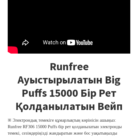
Runfree
Ауыстырылатын Big
Puffs 15000 Бір Рет
Қолданылатын Вейп
※ Электрондық темекіге құмарлықтың көрінісін ашыңыз:
Runfree RF306 15000 Puffs бір рет қолданылатын электронды
темекі, сезімдеріңізді жандыратын және бос уақытыңызды