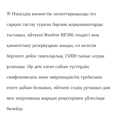
※ Өзіңіздің вапингтік ләззаттарыңызды тез
сарқып тастау туралы барлық қорқыныштарды
тастаңыз, өйткені Runfree RF306 теңдесі жоқ
қанағаттану резервуарын ашады, ол келісім
бергенге дейін таңғаларлық 15000 тыныс алуды
ұсынады. Әр дем алған сайын түстердің
симфониясына және өміршеңдіктің тұнбасына
енуге дайын болыңыз, өйткені сіздің рухыңыз дәм
мен энергияның жарқын реңктерімен үйлесімде
билейді.