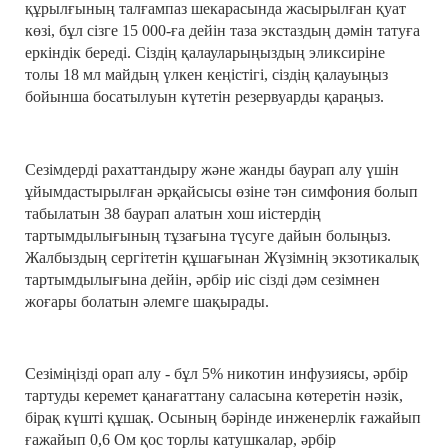
құрылғының талғампаз шекарасында жасырылған қуат
көзі, бұл сізге 15 000-ға дейін таза экстаздың дәмін татуға
еркіндік береді. Сіздің қалауларыңыздың эликсиріне
толы 18 мл майдың үлкен кеңістігі, сіздің қалауыңыз
бойынша босатылуын күтетін резервуарды қараңыз.
Сезімдерді рахаттандыру және жанды баурап алу үшін
ұйымдастырылған әрқайсысы өзіне тән симфония болып
табылатын 38 баурап алатын хош иістердің
тартымдылығының тұзағына түсуге дайын болыңыз.
Жалбыздың сергітетін құшағынан Жүзімнің экзотикалық
тартымдылығына дейін, әрбір иіс сізді дәм сезімнен
жоғары болатын әлемге шақырады.
Сезіміңізді орап алу - бұл 5% никотин инфузиясы, әрбір
тартуды керемет қанағаттану саласына көтеретін нәзік,
бірақ күшті құшақ. Осының бәрінде инженерлік ғажайып
ғажайып 0,6 Ом қос торлы катушкалар, әрбір