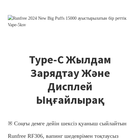
Type-C Жылдам
Зарядтау Және
Дисплей
Ыңғайлырақ
※ Соңғы демге дейін шексіз қуаныш сыйлайтын
Runfree RF306, вапинг шедеврімен тоқтаусыз