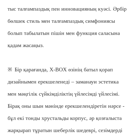
тыс талғампаздық пен инновацияның куәсі. Әрбір
бөлшек стиль мен талғампаздық симфониясы
болып табылатын пішін мен функция саласына
қадам жасаңыз.
※
Бір қарағанда, X-BOX өзінің батыл қорап
дизайнымен ерекшеленеді – заманауи эстетика
мен мәңгілік сүйкімділіктің үйлесімді үйлесімі.
Бірақ оны шын мәнінде ерекшелендіретін нәрсе -
бұл екі тонды хрустальды корпус, әр қозғалыста
жарқырап тұратын шеберлік шедеврі, сезімдерді