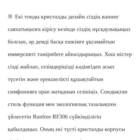
※
Екі тонды кристалды дизайн сіздің вапинг
саяхатыңызға кірісу кезінде сіздің нұсқаулықыңыз
болсын, әр демді басқа ешкімге ұқсамайтын
иммерсивті тәжірибеге айналдырыңыз. Хош иістер
сізді жайлап, сезімдеріңізді кәдімгіден асып
түсетін және ерекшелікті құшақтайтын
симфонияға орап жатқанын сезініңіз. Сондықтан
стиль функция мен экологиялық тазалықпен
үйлесетін Runfree RF306 сүйкімділігін
қабылдаңыз. Оның екі түсті кристалды корпусы