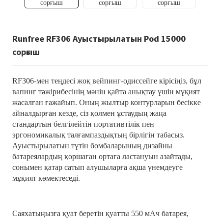
Runfree RF306 Ауыстырылатын Pod 15000
сорғыш
RF306-мен теңдесі жоқ вейпинг-одиссейге кірісіңіз, бұл
вапинг тәжірибесінің мәнін қайта анықтау үшін мұқият
жасалған ғажайып. Оның жылтыр контурларын бесікке
айналдырған кезде, сіз қолмен ұстаудың жаңа
стандартын белгілейтін портативтілік пен
эргономикалық талғампаздықтың бірлігін табасыз.
Ауыстырылатын түтін бомбаларының дизайны
батареялардың қоршаған ортаға ластануын азайтады,
сонымен қатар сатып алушыларға ақша үнемдеуге
мұқият көмектеседі.
Саяхатыңызға қуат беретін қуатты 550 мАч батарея,