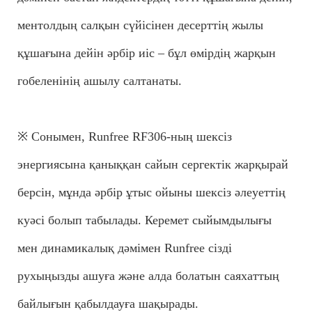
ментолдың салқын сүйісінен десерттің жылы
құшағына дейін әрбір иіс – бұл өмірдің жарқын
гобеленінің ашылу салтанаты.
※ Сонымен, Runfree RF306-ның шексіз
энергиясына қаныққан сайын сергектік жарқырай
берсін, мұнда әрбір ұтыс ойыны шексіз әлеуеттің
куәсі болып табылады. Керемет сыйымдылығы
мен динамикалық дәмімен Runfree сізді
рухыңызды ашуға және алда болатын саяхаттың
байлығын қабылдауға шақырады.