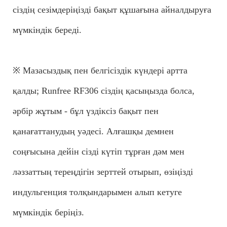
сіздің сезімдеріңізді бақыт құшағына айналдыруға
мүмкіндік береді.
※ Мазасыздық пен белгісіздік күндері артта
қалды; Runfree RF306 сіздің қасыңызда болса,
әрбір жұтым - бұл үздіксіз бақыт пен
қанағаттанудың уәдесі. Алғашқы демнен
соңғысына дейін сізді күтіп тұрған дәм мен
ләззаттың тереңдігін зерттей отырып, өзіңізді
индульгенция толқындарымен алып кетуге
мүмкіндік беріңіз.