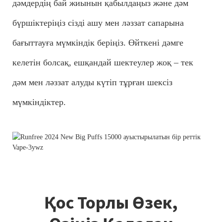
дәмдердің бай жиынын қабылдаңыз және дәм
бүршіктеріңіз сізді ашу мен ләззат сапарына
бағыттауға мүмкіндік беріңіз. Өйткені дәмге
келетін болсақ, ешқандай шектеулер жоқ – тек
дәм мен ләззат алуды күтіп тұрған шексіз
мүмкіндіктер.
Қос Торлы Өзек,