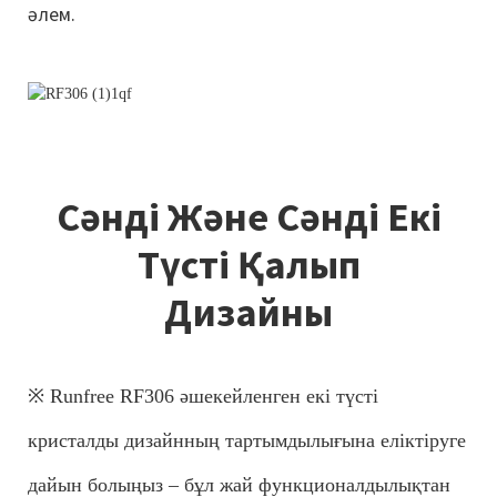
әлем.
Сәнді Және Сәнді Екі
Түсті Қалып
Дизайны
※ Runfree RF306 әшекейленген екі түсті
кристалды дизайнның тартымдылығына еліктіруге
дайын болыңыз – бұл жай функционалдылықтан