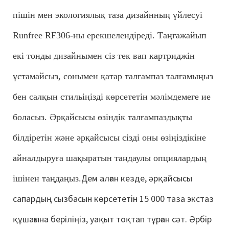
пішін мен экологиялық таза дизайнның үйлесуі
Runfree RF306-ны ерекшелендіреді. Таңғажайып
екі тонды дизайнымен сіз тек вап картриджін
ұстамайсыз, сонымен қатар талғампаз талғамыңыз
бен салқын стильіңізді көрсететін мәлімдемеге ие
боласыз. Әрқайсысы өзіндік талғампаздықты
білдіретін және әрқайсысы сізді оны өзіңіздікіне
айналдыруға шақыратын таңдаулы опциялардың
Дем алған кезде, әрқайсысы
ішінен таңдаңыз.
сапардың сызбасын көрсететін 15 000 таза экстаз
құшағына беріліңіз, уақыт тоқтап тұрған сәт. Әрбір