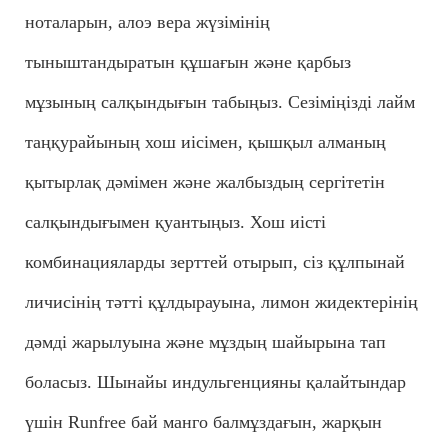
ноталарын, алоэ вера жүзімінің
тыныштандыратын құшағын және қарбыз
мұзының салқындығын табыңыз. Сезіміңізді лайм
таңқурайының хош иісімен, қышқыл алманың
қытырлақ дәмімен және жалбыздың сергітетін
салқындығымен қуантыңыз. Хош иісті
комбинацияларды зерттей отырып, сіз құлпынай
личисінің тәтті құлдырауына, лимон жидектерінің
дәмді жарылуына және мұздың шайырына тап
боласыз. Шынайы индульгенцияны қалайтындар
үшін Runfree бай манго балмұздағын, жарқын