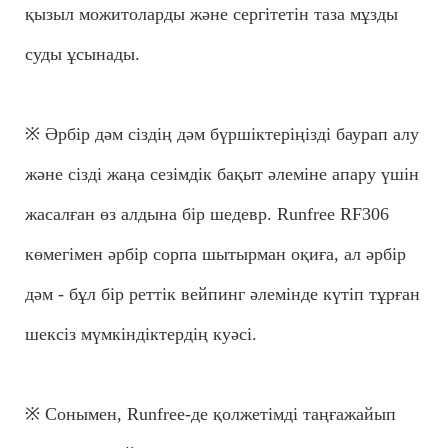
қызыл можитоларды және сергітетін таза мұзды
суды ұсынады.
※ Әрбір дәм сіздің дәм бүршіктеріңізді баурап алу
және сізді жаңа сезімдік бақыт әлеміне апару үшін
жасалған өз алдына бір шедевр. Runfree RF306
көмегімен әрбір сорпа шытырман оқиға, ал әрбір
дәм - бұл бір реттік вейпинг әлемінде күтіп тұрған
шексіз мүмкіндіктердің куәсі.
※ Сонымен, Runfree-де қолжетімді таңғажайып