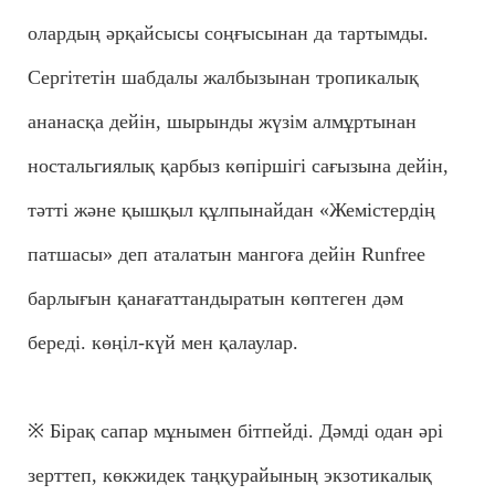
олардың әрқайсысы соңғысынан да тартымды.
Сергітетін шабдалы жалбызынан тропикалық
ананасқа дейін, шырынды жүзім алмұртынан
ностальгиялық қарбыз көпіршігі сағызына дейін,
тәтті және қышқыл құлпынайдан «Жемістердің
патшасы» деп аталатын мангоға дейін Runfree
барлығын қанағаттандыратын көптеген дәм
береді. көңіл-күй мен қалаулар.
※ Бірақ сапар мұнымен бітпейді. Дәмді одан әрі
зерттеп, көкжидек таңқурайының экзотикалық