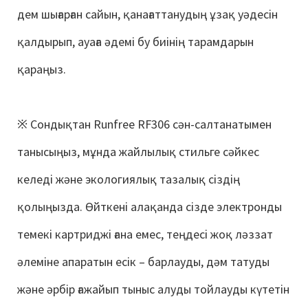
дем шығарған сайын, қанағаттанудың ұзақ уәдесін
қалдырып, ауаға әдемі бу биінің тарамдарын
қараңыз.
※
Сондықтан Runfree RF306 сән-салтанатымен
танысыңыз, мұнда жайлылық стильге сәйкес
келеді және экологиялық тазалық сіздің
қолыңызда. Өйткені алақанда сізде электронды
темекі картриджі ғана емес, теңдесі жоқ ләззат
әлеміне апаратын есік – барлауды, дәм татуды
және әрбір ғажайып тыныс алуды тойлауды күтетін