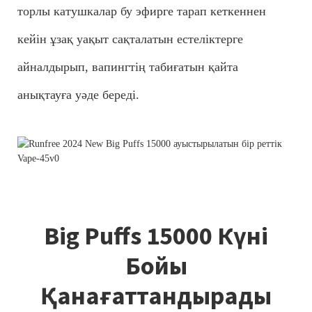
торлы катушкалар бу эфирге тарап кеткеннен
кейін ұзақ уақыт сақталатын естеліктерге
айналдырып, вапингтің табиғатын қайта
анықтауға уәде береді.
Big Puffs 15000 Күні
Бойы
Қанағаттандырады