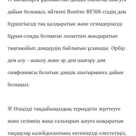
дайын болыңыз, өйткені Runfree RF306 сіздің дәм
бүршігіңізді таң қалдыратын және сезімдеріңізді
бұрын-соңды болмаған ләззатпен жандыратын
таңғажайып дәмдердің байлығын ұсынады. Әрбір
дем алу - ашылу және әр дем шығару дәм
симфониясы болатын дәмдік шытырманға дайын
болыңыз.
※ Өзіңізді таңдайыңыздың тереңдігін зерттеуге
және сезімнің жаңа салаларын ашуға шақыратын
таңдаулар калейдоскопына енгеніңізді елестетіңіз,