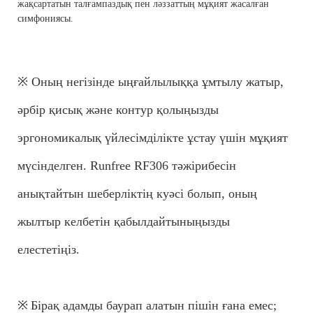
жақсартатын талғампаздық пен ләззаттың мұқият жасалған
симфониясы.
※ Оның негізінде ыңғайлылыққа ұмтылу жатыр,
әрбір қисық және контур қолыңызды
эргономикалық үйлесімділікте ұстау үшін мұқият
мүсінделген. Runfree RF306 тәжірибесін
анықтайтын шеберліктің куәсі болып, оның
жылтыр келбетін қабылдайтыныңызды
елестетіңіз.
※
Бірақ адамды баурап алатын пішін ғана емес;