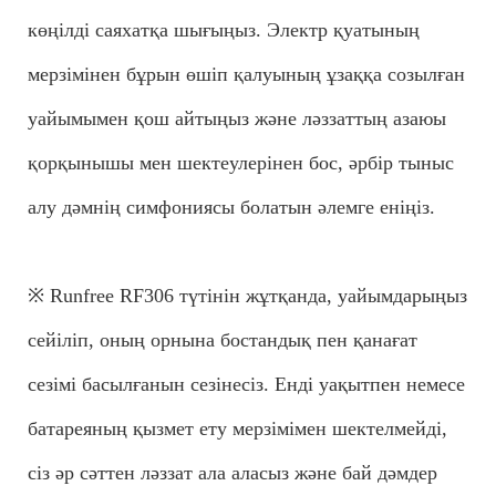
көңілді саяхатқа шығыңыз. Электр қуатының
мерзімінен бұрын өшіп қалуының ұзаққа созылған
уайымымен қош айтыңыз және ләззаттың азаюы
қорқынышы мен шектеулерінен бос, әрбір тыныс
алу дәмнің симфониясы болатын әлемге еніңіз.
※ Runfree RF306 түтінін жұтқанда, уайымдарыңыз
сейіліп, оның орнына бостандық пен қанағат
сезімі басылғанын сезінесіз. Енді уақытпен немесе
батареяның қызмет ету мерзімімен шектелмейді,
сіз әр сәттен ләззат ала аласыз және бай дәмдер