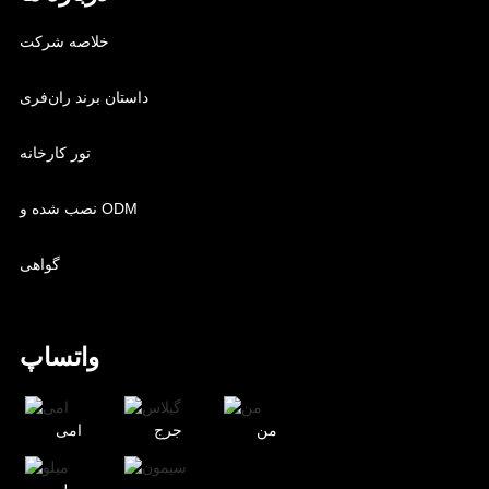
خلاصه شرکت
داستان برند ران‌فری
تور کارخانه
نصب شده و ODM
گواهی
واتساپ
من
جرج
امی