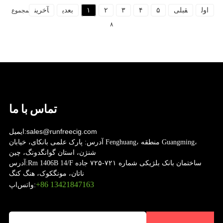
اول
قبلی
۵
۴
۳
۲
۱
بعدی
آخرین
مجموع
۸
تماس با ما
sales@runfreecig.com
ایمیل:
آدرس:
پارک علمی بانکای، خیابان Fenghuang، منطقه Guangming،
شنژن، استان گوانگدونگ، چین
Rm 1406B 14/F ساختمان بانک بلژیکی شماره ۷۲۱-۷۲۵ جاده
آدرس:
ناتان، مونگکوک، هنگ کنگ
‎+86 13421847163‎
واتس‌اپ: