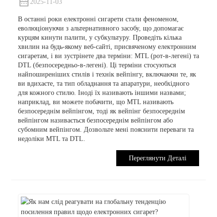
2025-11-03
В останні роки електронні сигарети стали феноменом,
еволюціонуючи з альтернативного засобу, що допомагає
курцям кинути палити, у субкультуру. Проведіть кілька
хвилин на будь-якому веб-сайті, присвяченому електронним
сигаретам, і ви зустрінете два терміни: MTL (рот-в-легені) та
DTL (безпосередньо-в-легені). Ці терміни стосуються
найпоширеніших стилів і технік вейпінгу, включаючи те, як
ви вдихаєте, та тип обладнання та апаратури, необхідного
для кожного стилю. Іноді їх називають іншими назвами;
наприклад, ви можете побачити, що MTL називають
безпосереднім вейпінгом, тоді як вейпінг безпосереднім
вейпінгом називається безпосереднім вейпінгом або
субомним вейпінгом. Дозвольте мені пояснити переваги та
недоліки MTL та DTL.
Переглянути Деталі