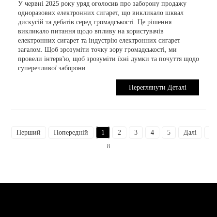
У червні 2025 року уряд оголосив про заборону продажу
одноразових електронних сигарет, що викликало шквал
дискусій та дебатів серед громадськості. Це рішення
викликало питання щодо впливу на користувачів
електронних сигарет та індустрію електронних сигарет
загалом. Щоб зрозуміти точку зору громадськості, ми
провели інтерв'ю, щоб зрозуміти їхні думки та почуття щодо
суперечливої ​​заборони.
Переглянути Деталі
Перший
Попередній
1
2
3
4
5
Далі
Ос
8