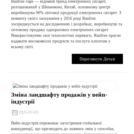
Runfree vape — відомий бренд електронних сигарет,
розташований у Шеньчжені, Китай, основному центрі
виробництва 90% світової продукції електронних сигарет. З
моменту свого заснування у 2016 році Runfree
зосереджується на дослідженнях і розробках, виробництві та
оптовому продажу одноразових електронних сигарет.
Використовуючи свої технологічні переваги, Runfree прагне
надавати високоякісні продукти та послуги клієнтам у
всьому світі.
Переглянути Деталі
Зміна ландшафту продажів у вейп-
індустрії
2025-07-03
Вейп-індустрія переживає загострення глобальної
конкуренції, що призводить до значних змін у способах,