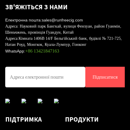
ЗВ'ЯЖІТЬСЯ З НАМИ
Електронна пошта:
sales@runfreecig.com
Адреса:
Науковий парк Бангкай, вулиця Фенхуан, район Гуанмін,
Шеньчжень, провінція Гуандун, Китай
Адреса:
Кімната 1406B 14/F Бельгійський банк, будівлі № 721-725,
Натан Роуд, Монгкок, Куала-Лумпур, Гонконг
+86 13421847163
WhatsApp:
Підписатися
ПІДТРИМКА
ПРОДУКТИ