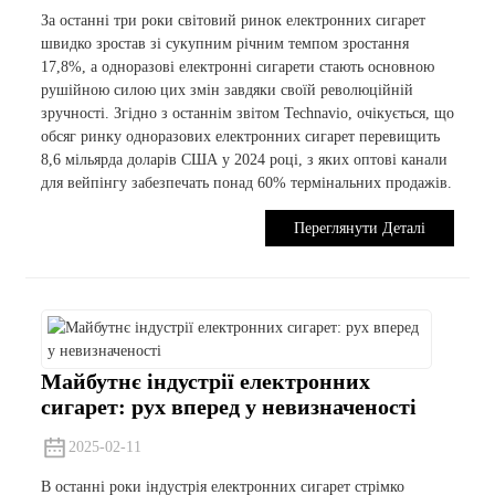
За останні три роки світовий ринок електронних сигарет
швидко зростав зі сукупним річним темпом зростання
17,8%, а одноразові електронні сигарети стають основною
рушійною силою цих змін завдяки своїй революційній
зручності. Згідно з останнім звітом Technavio, очікується, що
обсяг ринку одноразових електронних сигарет перевищить
8,6 мільярда доларів США у 2024 році, з яких оптові канали
для вейпінгу забезпечать понад 60% термінальних продажів.
Переглянути Деталі
Майбутнє індустрії електронних
сигарет: рух вперед у невизначеності
2025-02-11
В останні роки індустрія електронних сигарет стрімко