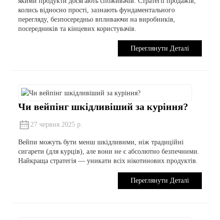
якими продукти досягають споживачів. Стратегії продажів,
колись відносно прості, зазнають фундаментального
перегляду, безпосередньо впливаючи на виробників,
посередників та кінцевих користувачів.
Переглянути Деталі
Чи вейпінг шкідливіший за куріння?
27 червня 2025 р.
Вейпи можуть бути менш шкідливими, ніж традиційні
сигарети (для курців), але вони не є абсолютно безпечними.
Найкраща стратегія — уникати всіх нікотинових продуктів.
Переглянути Деталі