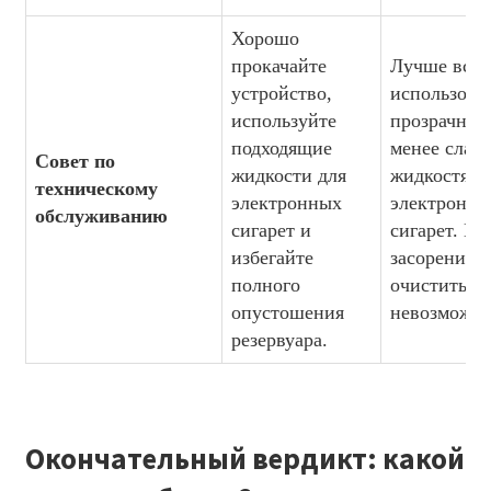
Хорошо
прокачайте
Лучше всег
устройство,
использоват
используйте
прозрачным
подходящие
менее слад
Совет по
жидкости для
жидкостями
техническому
электронных
электронны
обслуживанию
сигарет и
сигарет. По
избегайте
засорения
полного
очистить ег
опустошения
невозможно
резервуара.
Окончательный вердикт: какой