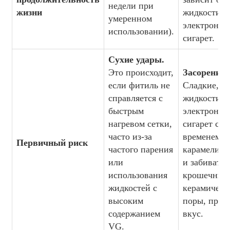
недели при
жизни
жидкости д
умеренном
электронны
использовании).
сигарет.
Сухие удары.
Это происходит,
Засорение.
если фитиль не
Сладкие, т
справляется с
жидкости д
быстрым
электронны
нагревом сетки,
сигарет со
часто из-за
временем м
Первичный риск
частого парения
карамелизо
или
и забивать
использования
крошечные
жидкостей с
керамическ
высоким
поры, приг
содержанием
вкус.
VG.