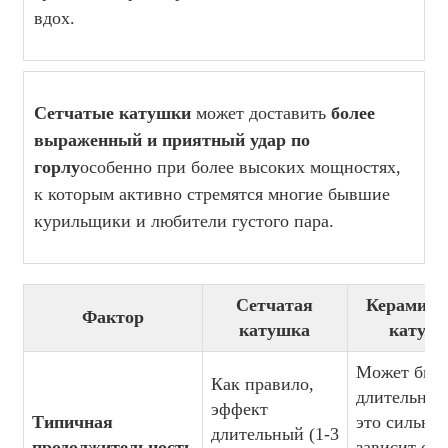
вдох.
Сетчатые катушки
может доставить
более
выраженный и приятный удар по
горлу
особенно при более высоких мощностях,
к которым активно стремятся многие бывшие
курильщики и любители густого пара.
Сетчатая
Керамиче
Фактор
катушка
катуш
Может быт
Как правило,
длительным
эффект
Типичная
это сильно
длительный (1-3
продолжительность
зависит от