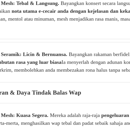
 Mesh: Tebal & Langsung.
Bayangkan konsert secara langsu
aikan
nota utama e-cecair anda dengan kejelasan dan ke
an, mentol atau minuman, mesh menjadikan rasa manis, masa
 Seramik: Licin & Bernuansa.
Bayangkan rakaman berfidelit
butan rasa yang luar biasa
Ia menyerlah dengan adunan kom
erkrim, membolehkan anda membezakan rona halus tanpa seba
ran & Daya Tindak Balas Wap
 Mesh: Kuasa Segera.
Mereka adalah raja-raja
pengeluaran
rta-merta, menghasilkan wap tebal dan padat sebaik sahaja a