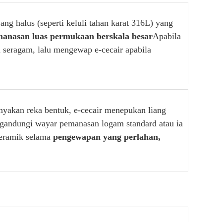
ng halus (seperti keluli tahan karat 316L) yang
anasan luas permukaan berskala besar
Apabila
 seragam, lalu mengewap e-cecair apabila
yakan reka bentuk, e-cecair menepukan liang
ngandungi wayar pemanasan logam standard atau ia
 seramik selama
pengewapan yang perlahan,