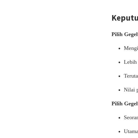
Keputu
Pilih Gege
Mengi
Lebih
Terut
Nilai 
Pilih Gege
Seoran
Utama