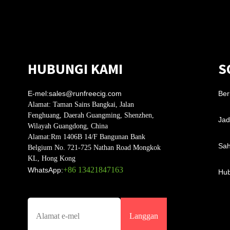
HUBUNGI KAMI
S
E-mel:
sales@runfreecig.com
Ber
Alamat:
Taman Sains Bangkai, Jalan
Fenghuang, Daerah Guangming, Shenzhen,
Jad
Wilayah Guangdong, China
Alamat:
Rm 1406B 14/F Bangunan Bank
Sah
Belgium No. 721-725 Nathan Road Mongkok
KL, Hong Kong
+86 13421847163
WhatsApp:
Hub
Langgan