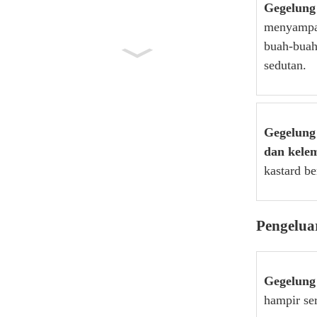
Gegelung
menyamp
buah-buah
sedutan.
Gegelung
dan kelem
kastard b
Pengelua
Gegelung
hampir se