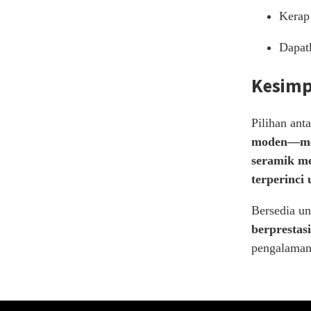
Kerap
Dapatk
Kesim
Pilihan ant
moden—men
seramik me
terperinci
Bersedia un
berprestasi
pengalaman