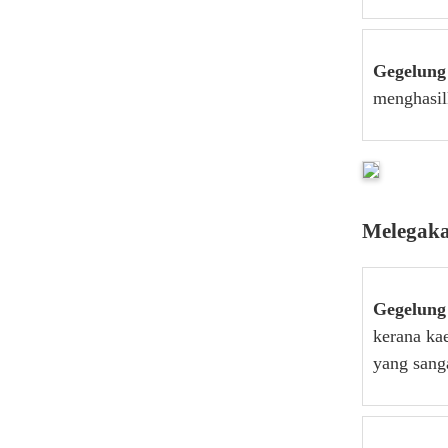
Gegelung
menghasilk
Melegak
Gegelung
kerana ka
yang sanga