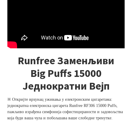
Runfree Заменљиви
Big Puffs 15000
Једнократни Вејп
※ Откријте врхунац уживања у електронским цигаретама:
једнократна електронска цигарета Runfree RF306 15000 Puffs,
пажљиво израђена симфонија софистицираности и задовољства
која буди ваша чула и побољшава ваше слободне тренутке.