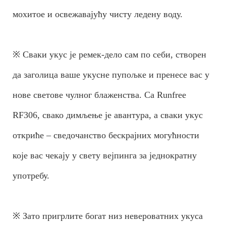
мохитое и освежавајућу чисту ледену воду.
※ Сваки укус је ремек-дело сам по себи, створен
да заголица ваше укусне пупољке и пренесе вас у
нове светове чулног блаженства. Са Runfree
RF306, свако димљење је авантура, а сваки укус
откриће – сведочанство бескрајних могућности
које вас чекају у свету вејпинга за једнократну
употребу.
※ Зато пригрлите богат низ невероватних укуса