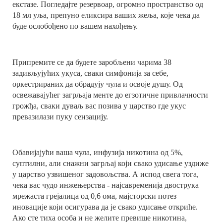
екстазе. Погледајте резервоар, огромно пространство од
18 мл уља, препуно еликсира ваших жеља, које чека да
буде ослобођено по вашем нахођењу.
Припремите се да будете заробљени чарима 38
задивљујућих укуса, сваки симфонија за себе,
оркестрираних да обрадују чула и освоје душу. Од
освежавајућег загрљаја менте до егзотичне привлачности
грожђа, сваки дуваљ вас позива у царство где укус
превазилази пуку сензацију.
Обавијајући ваша чула, инфузија никотина од 5%,
суптилни, али снажни загрљај који свако удисање уздиже
у царство узвишеног задовољства. А испод свега тога,
чека вас чудо инжењерства - најсавременија двострука
мрежаста грејалица од 0,6 ома, мајсторски потез
иновације који осигурава да је свако удисање откриће.
Ако сте тиха особа и не желите превише никотина,