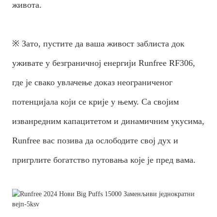
живота.
※ Зато, пустите да ваша живост заблиста док
уживате у безграничној енергији Runfree RF306,
где је свако увлачење доказ неограниченог
потенцијала који се крије у њему. Са својим
изванредним капацитетом и динамичним укусима,
Runfree вас позива да ослободите свој дух и
пригрлите богатство путовања које је пред вама.