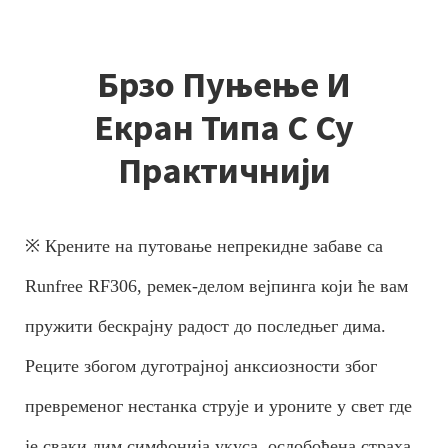
Брзо Пуњење И
Екран Типа C Су
Практичнији
※ Крените на путовање непрекидне забаве са
Runfree RF306, ремек-делом вејпинга који ће вам
пружити бескрајну радост до последњег дима.
Реците збогом дуготрајној анксиозности због
превременог нестанка струје и уроните у свет где
је сваки дим симфонија укуса, ослобођена страха