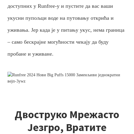
доступних у Runfree-у и пустите да вас ваши
укусни пупољци воде на путовању открића и
уживања. Јер када је у питању укус, нема граница
– само бескрајне могућности чекају да буду
пробане и уживане.
Двоструко Мрежасто
Језгро, Вратите