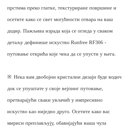
прстима преко глатке, текстуриране површине и
осетите како се свет могућности отвара на ваш
додир. Пажљива израда која се огледа у сваком
детаљу дефинише искуство Runfree RF306 -
путовање открића које чека да се упусти у њега.
※
Нека вам двобојни кристални дизајн буде водич
док се упуштате у своје вејпинг путовање,
претварајући сваки увлачић у импресивно
искуство као ниједно друго. Осетите како вас
мириси преплављују, обавијајући ваша чула