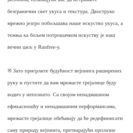
безгранични свет укуса и текстура. Двоструко
мрежно језгро побољшава наше искуство укуса, а
тежња ка бољем потрошачком искуству је наш
вечни циљ у Runfree-у.
※
Зато пригрлите будућност вејпинга раширених
руку и пустите да вам мрежасте грејалице буду
водич у непознато. Са својом ненадмашном
ефикасношћу и ненадмашним перформансама,
мрежасте грејалице обећавају да ће редефинисати
саму природу вејпинга, претварајући пролазне