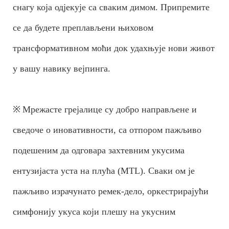
снагу која одјекује са сваким димом. Припремите
се да будете преплављени њиховом
трансформативном моћи док удахњује нови живот
у вашу навику вејпинга.
※
Мрежасте грејалице су добро направљене и
сведоче о иновативности, са отпором пажљиво
подешеним да одговара захтевним укусима
ентузијаста уста на плућа (MTL). Сваки ом је
пажљиво израчунато ремек-дело, оркестрирајући
симфонију укуса који плешу на укусним