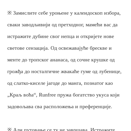
※ Замислите себе уроњене у калеидоскоп избора,
сваки заводљивији од претходног, мамећи вас да
истражите дубине свог непца и откријете нове
светове сензација. Од освежавајуће брескве и
менте до тропског ананаса, од сочне крушке од
грожђа до носталгичне жвакаће гуме од лубенице,
од слатко-киселе јагоде до манга, познатог као
„Краљ воћа“, Runfree пружа богатство укуса који
задовољава сва расположења и преференције.
※ Али путовање се ту не завршава. Истражите