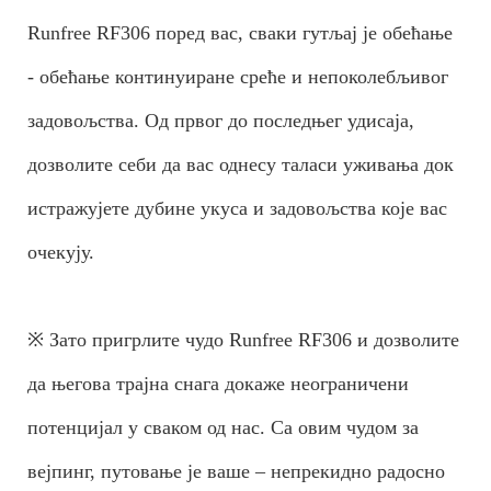
Runfree RF306 поред вас, сваки гутљај је обећање
- обећање континуиране среће и непоколебљивог
задовољства. Од првог до последњег удисаја,
дозволите себи да вас однесу таласи уживања док
истражујете дубине укуса и задовољства које вас
очекују.
※ Зато пригрлите чудо Runfree RF306 и дозволите
да његова трајна снага докаже неограничени
потенцијал у сваком од нас. Са овим чудом за
вејпинг, путовање је ваше – непрекидно радосно