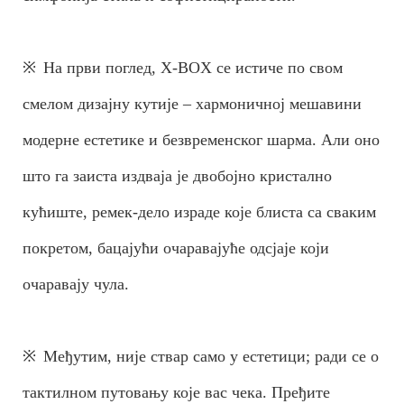
※
На први поглед, X-BOX се истиче по свом
смелом дизајну кутије – хармоничној мешавини
модерне естетике и безвременског шарма. Али оно
што га заиста издваја је двобојно кристално
кућиште, ремек-дело израде које блиста са сваким
покретом, бацајући очаравајуће одсјаје који
очаравају чула.
※
Међутим, није ствар само у естетици; ради се о
тактилном путовању које вас чека. Пређите