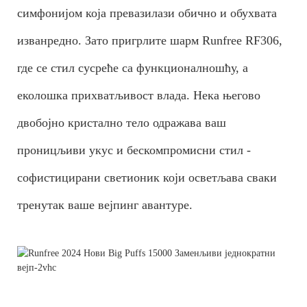
симфонијом која превазилази обично и обухвата
изванредно. Зато пригрлите шарм Runfree RF306,
где се стил сусреће са функционалношћу, а
еколошка прихватљивост влада. Нека његово
двобојно кристално тело одражава ваш
проницљиви укус и бескомпромисни стил -
софистицирани светионик који осветљава сваки
тренутак ваше вејпинг авантуре.