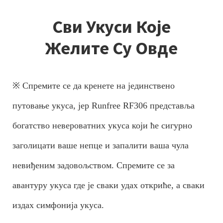
Сви Укуси Које
Желите Су Овде
※ Спремите се да кренете на јединствено
путовање укуса, јер Runfree RF306 представља
богатство невероватних укуса који ће сигурно
заголицати ваше непце и запалити ваша чула
невиђеним задовољством. Спремите се за
авантуру укуса где је сваки удах откриће, а сваки
издах симфонија укуса.