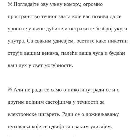
※
Погледајте ову уљну комору, огромно
пространство течног злата које вас позива да се
уроните у њене дубине и истражите безброј укуса
унутра. Са сваким удисајем, осетите како никотин
струји вашим венама, палећи ваша чула и будећи
ваш дух у свет могућности.
※
Али не ради се само о никотину; ради се и о
другим воћним састојцима у течности за
електронске цигарете. Ради се о доживљавању
путовања које се одвија са сваким удисајем.