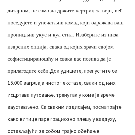
дизајном, не само да држите кертриџ за вејп, већ
поседујете и упечатљив комад који одражава ваш
проницљив укус и кул стил. Изаберите из низа
изврсних опција, свака од којих зрачи својом
софистицираношћу и свака вас позива да је
Док удишете, препустите се
прилагодите себи.
15.000 загрљаја чистог екстазе, сваки од њих
исцртава путовање, тренутак у коме је време
заустављено. Са сваким издисајем, посматрајте
како витице паре грациозно плешу у ваздуху,
остављајући за собом трајно обећање