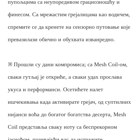
пупољцима са неупоредивом грациозношћу и
финесом. Са мрежастим грејалицама као водичем,
спремите се да кренете на сензорно путовање које
превазилази обично и обухвата изванредно.
※
Прошли су дани компромиса; са Mesh Coil-ом,
сваки гутљај је откриће, а сваки удах прослава
укуса и перформанси. Осетићете налет
ишчекивања када активирате грејач, од суптилних
нијанси воћа до богатог богатства десерта, Mesh
Coil представља сваку ноту са беспрекорном
јасноћом, позивајући вас да истражите