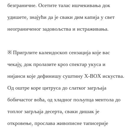
безграничне. Осетите талас ишчекивања док
удишете, знајући да је сваки дим капија у свет
неограниченог задовољства и истраживања.
※
Пригрлите калеидоскоп сензација које вас
чекају, док пролазите кроз спектар укуса и
нијанси које дефинишу суштину X-BOX искуства.
Од оштре коре цитруса до слатког загрљаја
бобичастог воћа, од хладног пољупца ментола до
топлог загрљаја десерта, сваки дишак је
откровење, прослава живописне таписерије