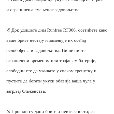
и ограничења смањеног задовољства.
※ Док удишете дим Runfree RF306, осетићете како
ваше бриге нестају и замењује их осећај
ослобођења и задовољства. Више нисте
ограничени временом или трајањем батерије,
слободни сте да уживате у сваком тренутку и
пустите да богати укуси обавије ваша чула у
загрљај блаженства.
※ Прошли су дани бриге и неизвесности; са