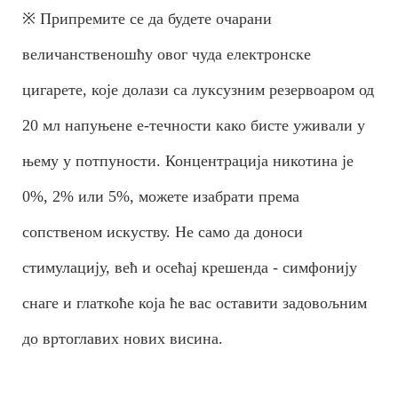
※ Припремите се да будете очарани
величанственошћу овог чуда електронске
цигарете, које долази са луксузним резервоаром од
20 мл напуњене е-течности како бисте уживали у
њему у потпуности. Концентрација никотина је
0%, 2% или 5%, можете изабрати према
сопственом искуству. Не само да доноси
стимулацију, већ и осећај крешенда - симфонију
снаге и глаткоће која ће вас оставити задовољним
до вртоглавих нових висина.