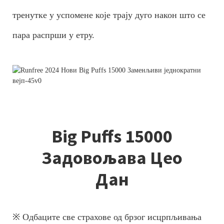
тренутке у успомене које трају дуго након што се
пара распрши у етру.
Big Puffs 15000
Задовољава Цео
Дан
※ Одбаците све страхове од брзог исцрпљивања