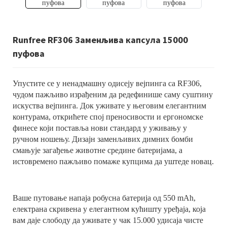
Runfree RF306 Заменљива капсула 15000
пуфова
Упустите се у ненадмашну одисеју вејпинга са RF306,
чудом пажљиво израђеним да редефинише саму суштину
искуства вејпинга. Док уживате у његовим елегантним
контурама, открићете спој преносивости и ергономске
финесе који поставља нови стандард у уживању у
ручном ношењу. Дизајн заменљивих димних бомби
смањује загађење животне средине батеријама, а
истовремено пажљиво помаже купцима да уштеде новац.
Ваше путовање напаја робусна батерија од 550 mAh,
електрана скривена у елегантном кућишту уређаја, која
вам даје слободу да уживате у чак 15.000 удисаја чисте