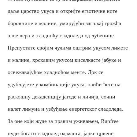
даље царство укуса и откријте егзотичне ноте
боровнице и малине, умирујући загрљај грожђа
алое вера и хладноћу сладоледа од лубенице.
Препустите својим чулима оштрим укусом лимете
и малине, хрскавим укусом киселкасте јабуке и
освежавајућом хладноћом менте. Док се
удубљујете у комбинације укуса, наићи ћете на
раскошну декаденцију јагоде и личија, сочни
налет лимуна и узбуђење енергетског сладоледа.
За оне који жуде за правим уживањем, Runfree
нуди богати сладолед од манга, јарке црвене