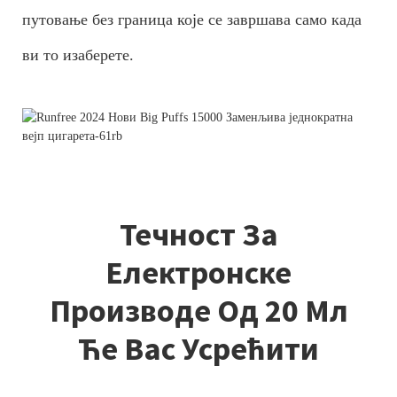
путовање без граница које се завршава само када
ви то изаберете.
Течност За
Електронске
Производе Од 20 Мл
Ће Вас Усрећити