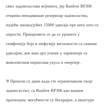
свих задовољстава вејпинга, јер Runfree RF306
открива ненадмашан резервоар задовољства,
нудећи запањујућих 15000 удисаја пре него што се
опрости. Припремите се да се уроните у
симфонију боја и инфузију виталности са сваким
удисајем, док ваш дух плеше у хармонији са
живописним нијансама укуса и енергије.
※
Прошли су дани када сте ограничавали своје
задовољство; са Runfree RF306 као вашим
пратиоцем, могућности су бескрајне, а авантуре