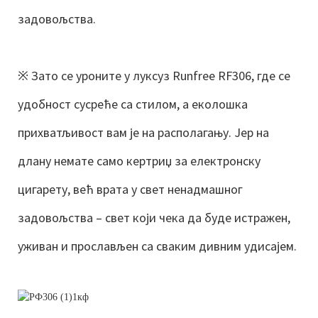
задовољства.
※
Зато се уроните у луксуз Runfree RF306, где се
удобност сусреће са стилом, а еколошка
прихватљивост вам је на располагању. Јер на
длану немате само кертриџ за електронску
цигарету, већ врата у свет ненадмашног
задовољства – свет који чека да буде истражен,
уживан и прослављен са сваким дивним удисајем.