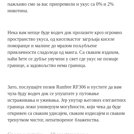
пажљиво смо за вас припремили и укус са 0% и 2%
никотина.
Нека вам непце буде водич док пролазите кроз огромно
пространство укуса, од киселкастог загрљаја киселе
поморанџе и малине до мразом пољубљене
привлачности сладоледа од манга. Са сваким издахом,
наћи ћете се дубље увучени у свет где укус не познаје
границе, а задовољство нема граница.
Зато, послушајте позив Runfree RF306 и пустите да вам
чула буду водич док се упуштате у путовање
истраживања и уживања. Јер унутар његових елегантних
граница лежи универзум могућности, који чека да буде
откривен са сваким удисајем, сваким издисајем и сваким
тренутком чистог, непатвореног блаженства.