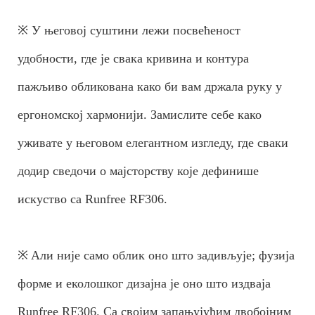
※ У његовој суштини лежи посвећеност
удобности, где је свака кривина и контура
пажљиво обликована како би вам држала руку у
ергономској хармонији. Замислите себе како
уживате у његовом елегантном изгледу, где сваки
додир сведочи о мајсторству које дефинише
искуство са Runfree RF306.
※
Али није само облик оно што задивљује; фузија
форме и еколошког дизајна је оно што издваја
Runfree RF306. Са својим запањујућим двобојним