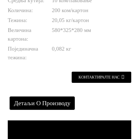
Средња кутија:
10 ком/паковање
Количина:
200 ком/картон
Тежина:
20,05 кг/картон
Величина
580*325*280 мм
картона:
Појединачна
0,082 кг
тежина:
КОНТАКТИРАЈТЕ НАС
Детаљи О Производу