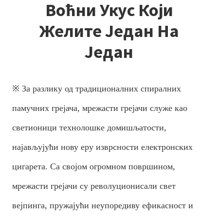
Воћни Укус Који
Желите Један На
Један
※ За разлику од традиционалних спиралних
памучних грејача, мрежасти грејачи служе као
светионици технолошке домишљатости,
најављујући нову еру изврсности електронских
цигарета. Са својом огромном површином,
мрежасти грејачи су револуционисали свет
вејпинга, пружајући неупоредиву ефикасност и