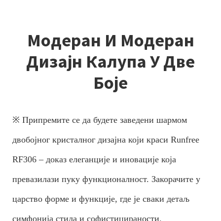
Модеран И Модеран
Дизајн Калупа У Две
Боје
※ Припремите се да будете заведени шармом
двобојног кристалног дизајна који краси Runfree
RF306 – доказ елеганције и иновације која
превазилази пуку функционалност. Закорачите у
царство форме и функције, где је сваки детаљ
симфонија стила и софистицираности.