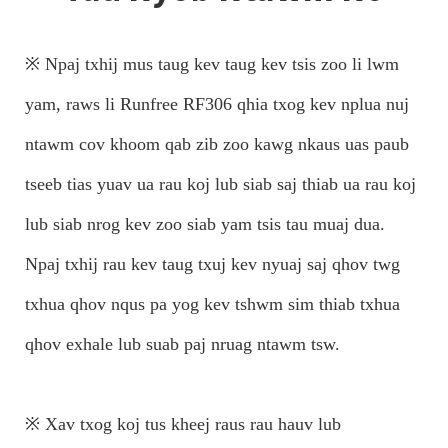
※ Npaj txhij mus taug kev taug kev tsis zoo li lwm
yam, raws li Runfree RF306 qhia txog kev nplua nuj
ntawm cov khoom qab zib zoo kawg nkaus uas paub
tseeb tias yuav ua rau koj lub siab saj thiab ua rau koj
lub siab nrog kev zoo siab yam tsis tau muaj dua.
Npaj txhij rau kev taug txuj kev nyuaj saj qhov twg
txhua qhov nqus pa yog kev tshwm sim thiab txhua
qhov exhale lub suab paj nruag ntawm tsw.
※ Xav txog koj tus kheej raus rau hauv lub