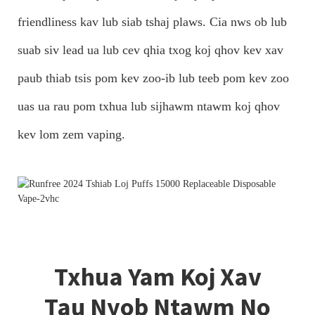
friendliness kav lub siab tshaj plaws. Cia nws ob lub
suab siv lead ua lub cev qhia txog koj qhov kev xav
paub thiab tsis pom kev zoo-ib lub teeb pom kev zoo
uas ua rau pom txhua lub sijhawm ntawm koj qhov
kev lom zem vaping.
Txhua Yam Koj Xav
Tau Nyob Ntawm No