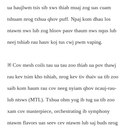
ua haujlwm tsis sib xws thiab muaj zog uas cuam
tshuam nrog txhua qhov puff. Npaj kom dhau los
ntawm nws lub zog hloov pauv thaum nws nqus lub
neej tshiab rau hauv koj tus cwj pwm vaping.
※
Cov mesh coils tau ua tau zoo thiab ua pov thawj
rau kev tsim kho tshiab, nrog kev tiv thaiv ua tib zoo
saib kom haum rau cov neeg nyiam qhov ncauj-rau-
lub ntsws (MTL). Txhua ohm yog ib tug ua tib zoo
xam cov masterpiece, orchestrating ib symphony
ntawm flavors uas seev cev ntawm lub saj buds nrog