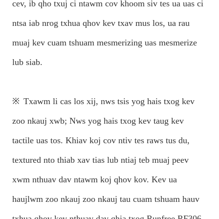
cev, ib qho txuj ci ntawm cov khoom siv tes ua uas ci
ntsa iab nrog txhua qhov kev txav mus los, ua rau
muaj kev cuam tshuam mesmerizing uas mesmerize
lub siab.
※
Txawm li cas los xij, nws tsis yog hais txog kev
zoo nkauj xwb; Nws yog hais txog kev taug kev
tactile uas tos. Khiav koj cov ntiv tes raws tus du,
textured nto thiab xav tias lub ntiaj teb muaj peev
xwm nthuav dav ntawm koj qhov kov. Kev ua
haujlwm zoo nkauj zoo nkauj tau cuam tshuam hauv
txhua qhov kev nthuav dav qhia txog Runfree RF306