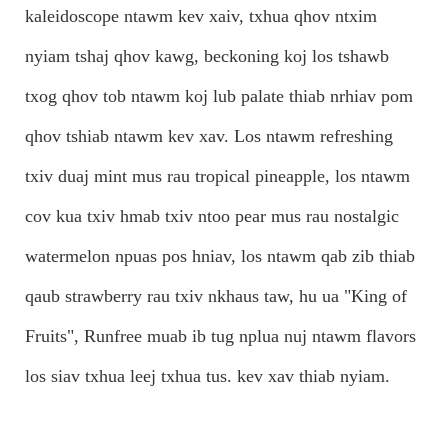
kaleidoscope ntawm kev xaiv, txhua qhov ntxim
nyiam tshaj qhov kawg, beckoning koj los tshawb
txog qhov tob ntawm koj lub palate thiab nrhiav pom
qhov tshiab ntawm kev xav. Los ntawm refreshing
txiv duaj mint mus rau tropical pineapple, los ntawm
cov kua txiv hmab txiv ntoo pear mus rau nostalgic
watermelon npuas pos hniav, los ntawm qab zib thiab
qaub strawberry rau txiv nkhaus taw, hu ua "King of
Fruits", Runfree muab ib tug nplua nuj ntawm flavors
los siav txhua leej txhua tus. kev xav thiab nyiam.