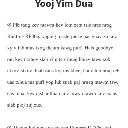
Yooj Yim Dua
※ Pib taug kev ntawm kev lom zem tsis nres nrog
Runfree RF306, vaping masterpiece uas yuav xa kev
xyiv fab mus txog thaum kawg puff. Hais goodbye
rau kev ntxhov siab vim tsis muaj hluav taws xob
ntxov ntxov thiab raus koj tus kheej hauv lub ntiaj teb
uas txhua tus puff yog lub suab paj nruag ntawm tsw,
tsis muaj kev ntshai thiab kev txwv ntawm kev txaus
siab ploj zuj zus.
※ Thaum koj nqus pa ntawm Runfree RF306, koj