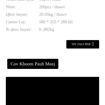
Ntim:
200pcs / thawv
Qhov hnyav:
20.05kg / thawv
Carton Loj:
580 * 325 * 280 hli
Ib qhov hnyav:
0 ,082kg
TIV TAUJ PEB
Cov Khoom Paub Meej