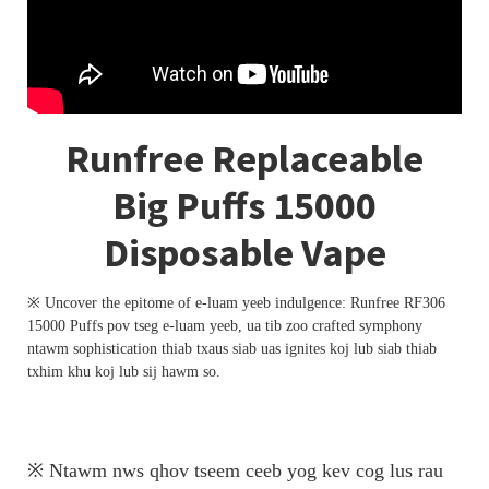
Runfree Replaceable
Big Puffs 15000
Disposable Vape
※ Uncover the epitome of e-luam yeeb indulgence: Runfree RF306
15000 Puffs pov tseg e-luam yeeb, ua tib zoo crafted symphony
ntawm sophistication thiab txaus siab uas ignites koj lub siab thiab
txhim khu koj lub sij hawm so.
※ Ntawm nws qhov tseem ceeb yog kev cog lus rau