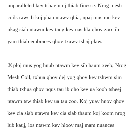
unparalleled kev tshav ntuj thiab finesse. Nrog mesh
coils raws li koj phau ntawv qhia, npaj mus rau kev
nkag siab ntawm kev taug kev uas hla qhov zoo tib
yam thiab embraces qhov txawv tshaj plaw.
※
ploj mus yog hnub ntawm kev sib haum xeeb; Nrog
Mesh Coil, txhua qhov dej yog qhov kev tshwm sim
thiab txhua qhov nqus tau ib qho kev ua koob tsheej
ntawm tsw thiab kev ua tau zoo. Koj yuav hnov ​​​​qhov
kev cia siab ntawm kev cia siab thaum koj koom nrog
lub kauj, los ntawm kev hloov maj mam nuances