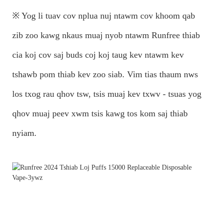
※ Yog li tuav cov nplua nuj ntawm cov khoom qab
zib zoo kawg nkaus muaj nyob ntawm Runfree thiab
cia koj cov saj buds coj koj taug kev ntawm kev
tshawb pom thiab kev zoo siab. Vim tias thaum nws
los txog rau qhov tsw, tsis muaj kev txwv - tsuas yog
qhov muaj peev xwm tsis kawg tos kom saj thiab
nyiam.