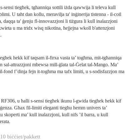
-sensi tiegħek, tgħanniqa sottili iżda qawwija li televa kull
imi. U taħt dan kollu, meravilja ta' inġinerija tistenna - il-coil
 daqqa ta' ġenju fl-innovazzjoni li tiżgura li kull inalazzjoni
kwieta u ma tridx wisq nikotina, ħejjejna wkoll b'attenzjoni
.
tiegħek hekk kif taqsam il-firxa vasta ta’ togħma, mit-tgħanniqa
 sal-attrazzjoni mbewsa mill-ġlata tal-Ġelat tal-Mango. Ma’
il-fond f’dinja fejn it-togħma ma tafx limiti, u s-sodisfazzjon ma
e RF306, u ħalli s-sensi tiegħek ikunu l-gwida tiegħek hekk kif
lġenza. Għax fil-limiti eleganti tiegħu hemm univers ta’
ġu skoperti ma’ kull inalazzjoni, kull nifs ’il barra, u kull
erata.
10 biċċiet/pakkett