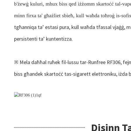
b'żewġ kuluri, mhux biss qed iżżomm skartoċċ tal-vape, i
minn firxa ta' għażliet sbieħ, kull waħda toħroġ is-sof
tgħanniqa ta’ estasi pura, kull waħda tfassal vjaġġ, mum
persistenti ta’ kuntentizza.
※
Mela daħħal ruħek fil-lussu tar-Runfree RF306, fejn 
biss għandek skartoċċ tas-sigarett elettroniku, iżda bie
Disinn T