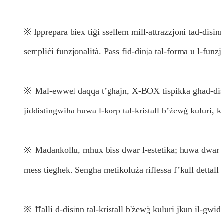
※ Ipprepara biex tiġi ssellem mill-attrazzjoni tad-disi
sempliċi funzjonalità. Pass fid-dinja tal-forma u l-funzjo
※
Mal-ewwel daqqa t’għajn, X-BOX tispikka għad-disi
jiddistingwiha huwa l-korp tal-kristall b’żewġ kuluri, k
※
Madankollu, mhux biss dwar l-estetika; huwa dwar il-
mess tiegħek. Sengħa metikoluża riflessa f’kull dettall 
※
Ħalli d-disinn tal-kristall b'żewġ kuluri jkun il-gwi