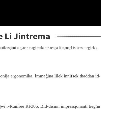
e Li Jintrema
istikazzjoni u pjaċir magħmula bir-reqqa li tqanqal is-sensi tiegħek u
onija ergonomika. Immaġina lilek innifsek tħaddan id-
ingwi r-Runfree RF306. Bid-disinn impressjonanti tiegħu