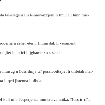
a tal-eleganza u l-innovazzjoni li tmur lil hinn mis-
moderna u seħer etern. Imma dak li verament
jonijiet ipnotiċi li jgħammxu s-sensi.
minsuġ u ħoss dinja ta’ possibbiltajiet li tinfetaħ mal-
 li qed jistenna li tibda.
del kull nifs f'esperjenza immersiva unika. Ħoss ir-riħa