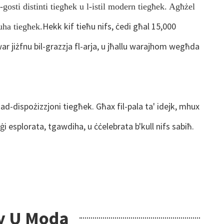
gosti distinti tiegħek u l-istil modern tiegħek. Agħżel
Hekk kif tieħu nifs, ċedi għal 15,000
uha tiegħek.
fwar jiżfnu bil-grazzja fl-arja, u jħallu warajhom wegħda
ad-dispożizzjoni tiegħek. Għax fil-pala ta' idejk, mhux
ġi esplorata, tgawdiha, u ċċelebrata b'kull nifs sabiħ.
dy U Moda