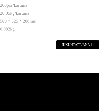
200pcs/kartuna
20.05kg/kartuna
580 * 325 * 280mm
0.082kg
IKKUNTATTJANA