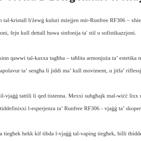
nn tal-kristall b'żewġ kuluri mżejjen mir-Runfree RF306 – xhied
ni, fejn kull dettall huwa sinfonija ta' stil u sofistikazzjoni.
nn qawwi tal-kaxxa tagħha – taħlita armonjuża ta’ estetika 
apolavur ta’ sengħa li jiddi ma’ kull moviment, u jitfa’ rifless
vjaġġ tattili li qed tistenna. Mexxi subgħajk mal-wiċċ lixx u 
tiddefinixxi l-esperjenza ta’ Runfree RF306 - vjaġġ ta’ skoperta
da tiegħek hekk kif tibda l-vjaġġ tal-vaping tiegħek, billi tbid