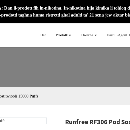
Dan il-prodott fih in-nikotina. In-nikotina hija kimika li toħloq 
l-prodotti tagħna huma ristretti għal adulti ta' 21 sena jew aktar bis
Dar
Prodotti
Dwarna
Issir L-Aġent 
stitwibbli 15000 Puffs
Runfree RF306 Pod Sos
Load
Load