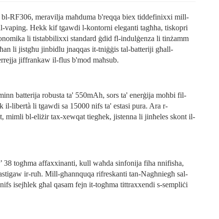
n bl-RF306, meravilja maħduma b'reqqa biex tiddefinixxi mill-
al-vaping. Hekk kif tgawdi l-kontorni eleganti tagħha, tiskopri
onomika li tistabbilixxi standard ġdid fl-indulġenza li tinżamm
an li jistgħu jinbidlu jnaqqas it-tniġġis tal-batteriji għall-
xerrejja jiffrankaw il-flus b'mod maħsub.
minn batterija robusta ta' 550mAh, sors ta' enerġija moħbi fil-
k il-libertà li tgawdi sa 15000 nifs ta' estasi pura. Ara r-
 mimli bl-eliżir tax-xewqat tiegħek, jistenna li jinħeles skont il-
’ 38 togħma affaxxinanti, kull waħda sinfonija fiha nnifisha,
kkastigaw ir-ruħ. Mill-għannquqa rifreskanti tan-Nagħniegħ sal-
 nifs isejħlek għal qasam fejn it-togħma tittraxxendi s-sempliċi