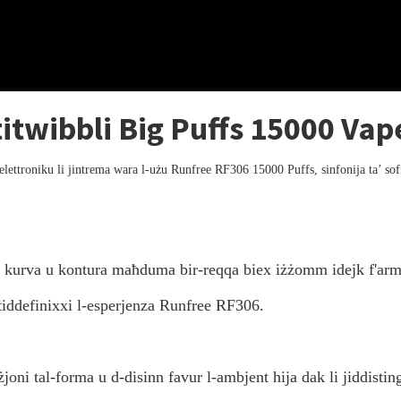
itwibbli Big Puffs 15000 Vap
t elettroniku li jintrema wara l-użu Runfree RF306 15000 Puffs, sinfonija ta’ sof
 kurva u kontura maħduma bir-reqqa biex iżżomm idejk f'arm
 tiddefinixxi l-esperjenza Runfree RF306.
użjoni tal-forma u d-disinn favur l-ambjent hija dak li jiddist