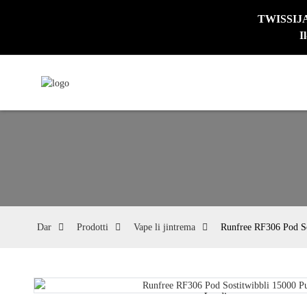
TWISSIJA: 
I
Dar
Prodotti
Vape li jintrema
Runfree RF306 Pod So
Loading...
Loading...