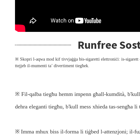
Runfree Sost
※ Skopri l-aqwa mod kif tivvjaġġa bis-sigaretti elettroniċi: is-sigaret
ttejjeb il-mumenti ta’ divertiment tiegħek.
※ Fil-qalba tiegħu hemm impenn għall-kumdità, b'kull
dehra eleganti tiegħu, b'kull mess xhieda tas-sengħa li
※
Imma mhux biss il-forma li tiġbed l-attenzjoni; il-f