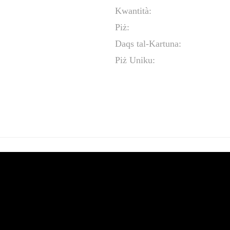
Kwantità:
Piż:
Daqs tal-Kartuna:
Piż Uniku: