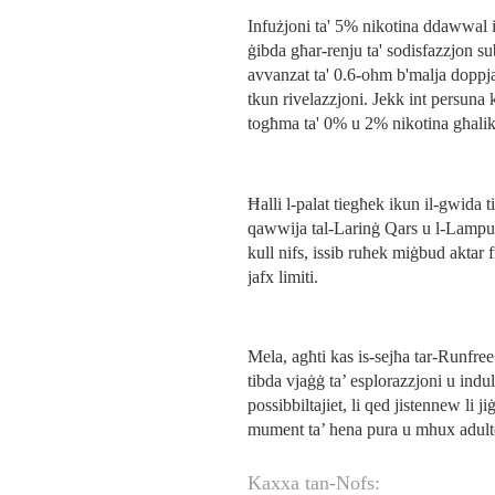
Infużjoni ta' 5% nikotina ddawwal is
ġibda għar-renju ta' sodisfazzjon subl
avvanzat ta' 0.6-ohm b'malja doppja,
tkun rivelazzjoni. Jekk int persuna 
togħma ta' 0% u 2% nikotina għalik
Ħalli l-palat tiegħek ikun il-gwida 
qawwija tal-Larinġ Qars u l-Lampun
kull nifs, issib ruħek miġbud aktar f
jafx limiti.
Mela, agħti kas is-sejħa tar-Runfre
tibda vjaġġ ta’ esplorazzjoni u indu
possibbiltajiet, li qed jistennew li ji
mument ta’ hena pura u mhux adult
Kaxxa tan-Nofs: