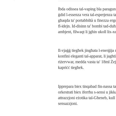
Ibda odissea tal-vaping bla paragu
ġdid l-essenza vera tal-esperjenza t
għaqda ta' portabbiltà u finezza erg
fl-idejn. Id-disinn ta' bombi tad-duħħ
ambjent, filwaqt li jgħin ukoll lix-
Il-vjaġġ tiegħek jingħata l-enerġija 
konfini eleganti tal-apparat, li jagħti
riżervwar, medda vasta ta' 18ml Żejt,
kapriċċ tiegħek.
Ipprepara biex tinqabad fin-nassa ta
orkestrati biex iferrħu s-sensi u ji
attrazzjoni eżotika tal-Għeneb, kull
sensazzjoni.