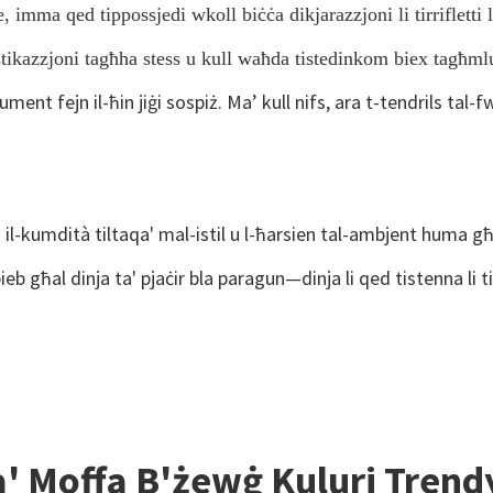
mma qed tippossjedi wkoll biċċa dikjarazzjoni li tirrifletti l-
istikazzjoni tagħha stess u kull waħda tistedinkom biex tagħml
ent fejn il-ħin jiġi sospiż. Ma’ kull nifs, ara t-tendrils tal-
il-kumdità tiltaqa' mal-istil u l-ħarsien tal-ambjent huma għ
b għal dinja ta' pjaċir bla paragun—dinja li qed tistenna li ti
a' Moffa B'żewġ Kuluri Tren