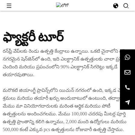
ఫ్యాక్టరీ టూర్
రన్‌ఫ్రీ వేప్‌లకు రెండు ఉత్పత్తి కేంద్రాలు ఉన్నాయి. ఒకటి చైనాలోని దక్షిణ
నగరమైన షెన్‌జెన్‌లో ఉంది, ఇది ఎలక్ట్రానిక్ ఉత్పత్తులకు చాలా ప్రసిద్ధి
చెందింది మరియు ప్రపంచంలోని 90% ఎలక్ట్రానిక్ సిగరెట్లు ఇక్కడే
తయారవుతాయి.
మరొకటి జియాంగ్జీ ప్రావిన్స్‌లోని యిచున్ నగరంలో ఉంది, ఇక్కడ చౌకైన
శ్రమలు మరియు తయారీ ఖర్చు అందుబాటులో ఉంటుంది, తద్వారా
మేము మా వినియోగదారులకు మరింత ఆర్థిక మరియు పోటీ
ఉత్పత్తులను అందించగలము. మేము 100,000 చదరపు మీటర్ల పూర్తి
ఉత్పత్తి ప్రాంతాన్ని కలిగి ఉన్నాము, 2,000 మంది ఉద్యోగులు మరియు
500,000 కంటే ఎక్కువ pcs ఉత్పత్తులను రోజువారీ ఉత్పత్తి చేస్తాము.