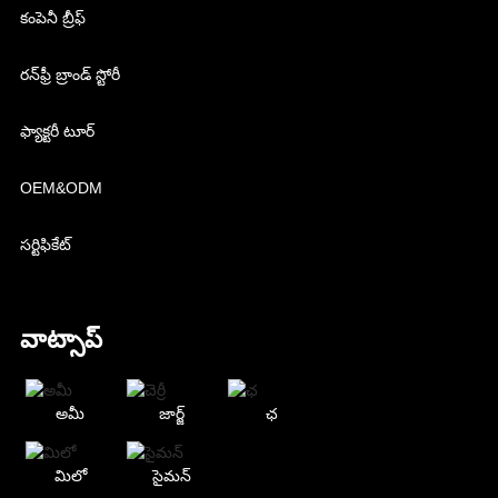
కంపెనీ బ్రీఫ్
రన్‌ఫ్రీ బ్రాండ్ స్టోరీ
ఫ్యాక్టరీ టూర్
OEM&ODM
సర్టిఫికేట్
వాట్సాప్
అమీ
జార్జ్
ఛ
మిలో
సైమన్