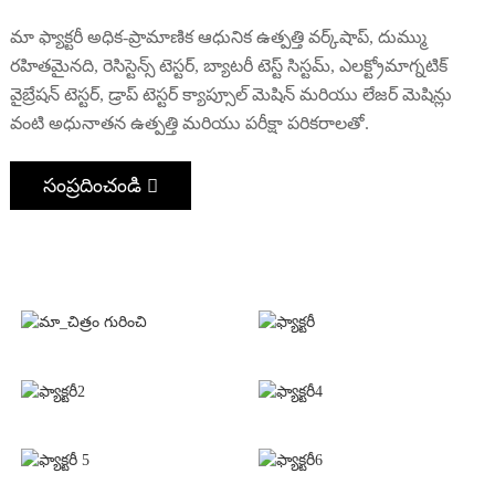
మా ఫ్యాక్టరీ అధిక-ప్రామాణిక ఆధునిక ఉత్పత్తి వర్క్‌షాప్, దుమ్ము
రహితమైనది, రెసిస్టెన్స్ టెస్టర్, బ్యాటరీ టెస్ట్ సిస్టమ్, ఎలక్ట్రోమాగ్నటిక్
వైబ్రేషన్ టెస్టర్, డ్రాప్ టెస్టర్ క్యాప్సూల్ మెషిన్ మరియు లేజర్ మెషిన్లు
వంటి అధునాతన ఉత్పత్తి మరియు పరీక్షా పరికరాలతో.
సంప్రదించండి