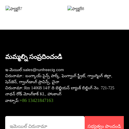
మమ్మల్ని సంప్రదించండి
ఇ-మెయిల్:
sales@runfreecig.com
చిరునామా::
బంగ్కాయ్ సైన్స్ పార్క్, ఫెంగ్వాంగ్ స్ట్రీట్, గ్వాంగ్మింగ్ జిల్లా,
షెన్‌జెన్, గ్వాంగ్‌డాంగ్ ప్రావిన్స్, చైనా
చిరునామా::
Rm 1406B 14/F ది బెల్జియన్ బ్యాంక్ బిల్డింగ్ నెం. 721-725
నాథన్ రోడ్ మోంగ్‌కాక్ KL, హాంకాంగ్
+86 13421847163
వాట్సాప్:
సభ్యత్వం పొందండి