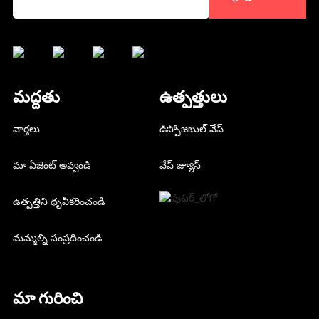
మద్దతు
ఉత్పత్తులు
వార్తలు
డిస్పోజబుల్ వేప్
మా ఏజెంట్ అవ్వండి
వేప్ జ్యూస్
ఉత్పత్తిని ధృవీకరించండి
మమ్మల్ని సంప్రదించండి
మా గురించి