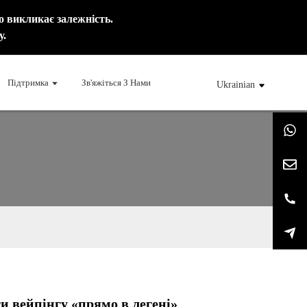
 викликає залежність.
у.
Підтримка
Зв'яжіться З Нами
Ukrainian
ти вейпінгу «прямо в легені»