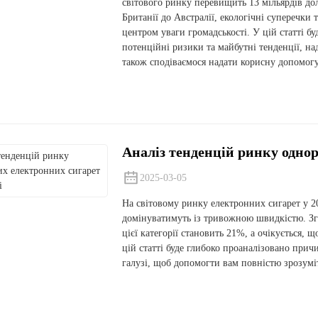
світового ринку перевищить 13 мільярдів дол
Британії до Австралії, екологічні суперечки
центром уваги громадськості. У цій статті б
потенційні ризики та майбутні тенденції, на
також сподіваємося надати корисну допомогу
Аналіз тенденцій ринку однор
2025-03-05
На світовому ринку електронних сигарет у 20
домінуватимуть із тривожною швидкістю. Згі
цієї категорії становить 21%, а очікується, 
цій статті буде глибоко проаналізовано прич
галузі, щоб допомогти вам повністю зрозум