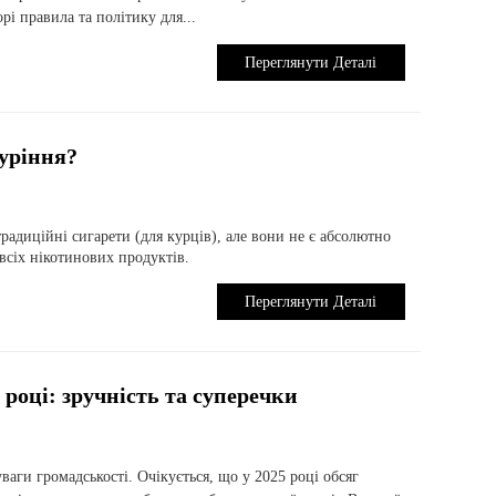
рі правила та політику для...
Переглянути Деталі
уріння?
диційні сигарети (для курців), але вони не є абсолютно
сіх нікотинових продуктів.
Переглянути Деталі
 році: зручність та суперечки
аги громадськості. Очікується, що у 2025 році обсяг