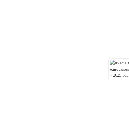
Майбутнє індустрії
електронних сигарет: рух
вперед у невизначеності
Громадська думка щодо
заборони уряду на
одноразові електронні
сигарети: поглиблений
аналіз