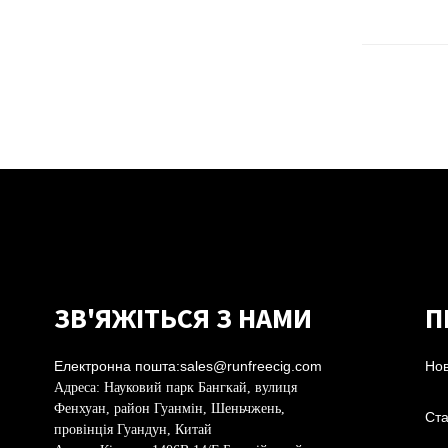
ЗВ'ЯЖІТЬСЯ З НАМИ
П
Електронна пошта:
sales@runfreecig.com
Но
Адреса:
Науковий парк Бангкай, вулиця
Фенхуан, район Гуанмін, Шеньчжень,
Ста
провінція Гуандун, Китай