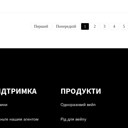
Перший
Попередній
1
2
3
4
5
ІДТРИМКА
ПРОДУКТИ
вини
Одноразовий вейп
ньте нашим агентом
Рід для вейпу