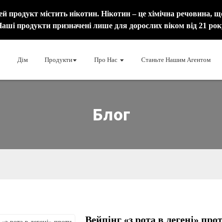
одукт містить нікотин. Нікотин – це хімічна речовина, що
аші продукти призначені лише для дорослих віком від 21 рок
Дім
Продукти
Про Нас
Станьте Нашим Агентом
Блог
Вейпінг «з рота в легені» про