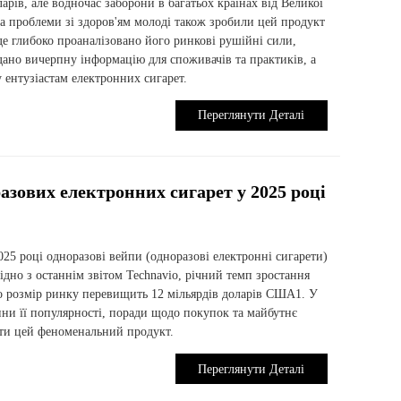
арів, але водночас заборони в багатьох країнах від Великої
 та проблеми зі здоров'ям молоді також зробили цей продукт
уде глибоко проаналізовано його ринкові рушійні сили,
дано вичерпну інформацію для споживачів та практиків, а
 ентузіастам електронних сигарет.
Переглянути Деталі
азових електронних сигарет у 2025 році
25 році одноразові вейпи (одноразові електронні сигарети)
дно з останнім звітом Technavio, річний темп зростання
що розмір ринку перевищить 12 мільярдів доларів США1. У ​​
ини її популярності, поради щодо покупок та майбутнє
іти цей феноменальний продукт.
Переглянути Деталі