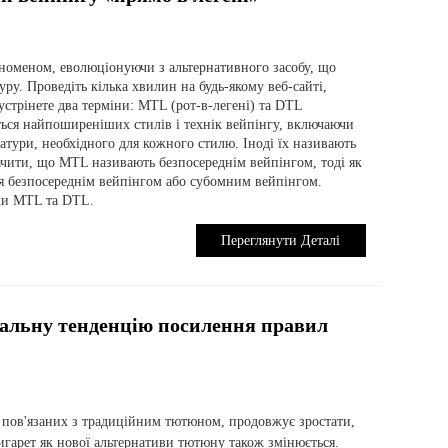
еноменом, еволюціонуючи з альтернативного засобу, що
ру. Проведіть кілька хвилин на будь-якому веб-сайті,
стрінете два терміни: MTL (рот-в-легені) та DTL
ються найпоширеніших стилів і технік вейпінгу, включаючи
ратури, необхідного для кожного стилю. Іноді їх називають
чити, що MTL називають безпосереднім вейпінгом, тоді як
я безпосереднім вейпінгом або субомним вейпінгом.
іки MTL та DTL.
Переглянути Деталі
обальну тенденцію посилення правил
, пов'язаних з традиційним тютюном, продовжує зростати,
гарет як нової альтернативи тютюну також змінюється.