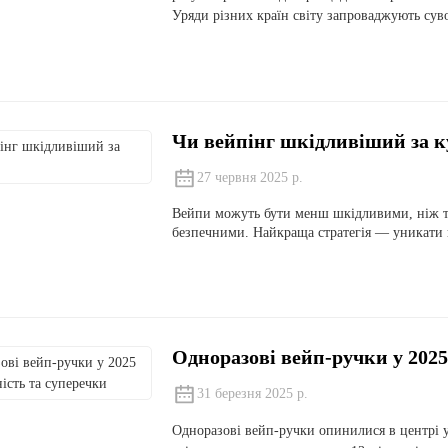
Уряди різних країн світу запроваджують суво
Чи вейпінг шкідливіший за к
27 червня 2025 р.
Вейпи можуть бути менш шкідливими, ніж тра
безпечними. Найкраща стратегія — уникати в
Одноразові вейп-ручки у 2025
31 березня 2025 р.
Одноразові вейп-ручки опинилися в центрі ув