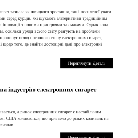
гарет зазнала як швидкого зростання, так і посиленої уваги.
ми серед курців, які шукають альтернативи традиційним
и інновації з новими пристроями та смаками. Однак вона
м, оскільки уряди всього світу реагують на проблеми
г пропонує огляд поточного стану електронних сигарет,
ї щодо того, де знайти достовірні дані про електронні
Переглянути Деталі
на індустрію електронних сигарет
ивається, а ринок електронних сигарет є нестабільним
рет США коливається, що призвело до різких коливань на
визнав...
Переглянути Деталі