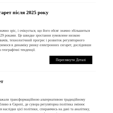
арет після 2025 року
ачно зріс, і очікується, що його обсяг значно збільшиться
2029 роками. Це швидке зростання зумовлене низкою
ачів, технологічний прогрес і розвиток регуляторного
уримося в динаміку ринку електронних сигарет, дослідивши
 географічні тенденції.
Переглянути Деталі
ет
 вважали трансформаційною альтернативою традиційному
бливо в Європі, де сувора регуляторна політика змінює
 наслідки цієї політики, спираючись на дані та аналітику,