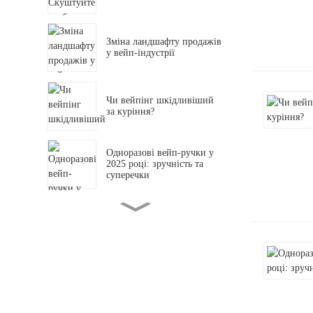
Зміна ландшафту продажів
у вейп-індустрії
Чи вейпінг шкідливіший
за куріння?
Одноразові вейп-ручки у
2025 році: зручність та
суперечки
Аналіз тенденцій ринку
одноразових електронних
сигарет у 2025 році
Чому оптовий ринок
змінює галузь?