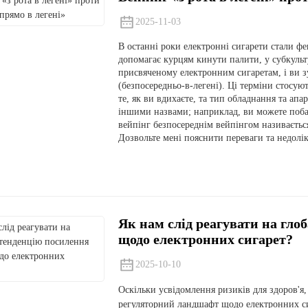
2025-11-03
В останні роки електронні сигарети стали ф
допомагає курцям кинути палити, у субкульту
присвяченому електронним сигаретам, і ви зу
(безпосередньо-в-легені). Ці терміни стосу
те, як ви вдихаєте, та тип обладнання та апа
іншими назвами; наприклад, ви можете поба
вейпінг безпосереднім вейпінгом називаєтьс
Дозвольте мені пояснити переваги та недол
Як нам слід реагувати на гл
щодо електронних сигарет?
2025-10-10
Оскільки усвідомлення ризиків для здоров'я
регуляторний ландшафт щодо електронних си