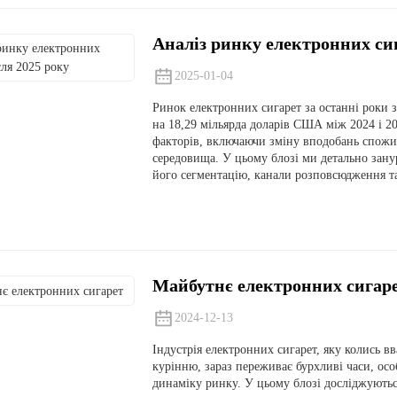
Аналіз ринку електронних сиг
2025-01-04
Ринок електронних сигарет за останні роки зн
на 18,29 мільярда доларів США між 2024 і 
факторів, включаючи зміну вподобань спожив
середовища. У цьому блозі ми детально зан
його сегментацію, канали розповсюдження та
Майбутнє електронних сигар
2024-12-13
Індустрія електронних сигарет, яку колись
курінню, зараз переживає бурхливі часи, осо
динаміку ринку. У цьому блозі досліджуються