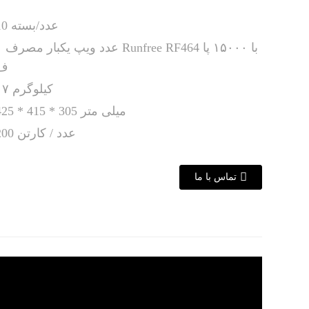
10 عدد/بسته
۱ عدد ویپ یکبار مصرف F464
ف
۱۷ کیلوگرم
425 * 415 * 305 میلی متر
200 عدد / کارتن
تماس با ما