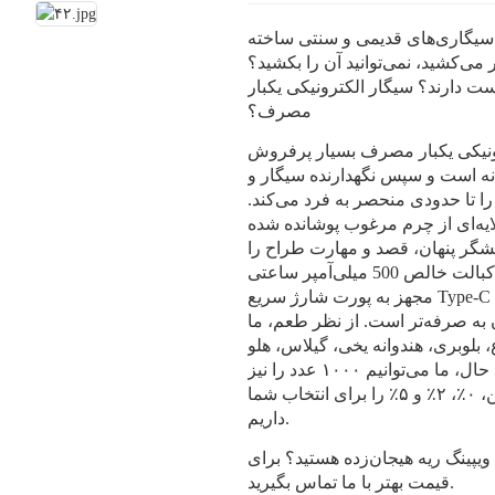
 سیگاری‌های قدیمی و سنتی ساخته
می‌کشید، نمی‌توانید آن را بکشید؟
وست دارند؟ سیگار الکترونیکی یکبار
مصرف؟
ار مصرف بسیار پرفروش Runfree RF464 در سال
توانه است و سپس نگهدارنده سیگار و
ا تا حدودی منحصر به فرد می‌کند.
ایه‌ای از چرم مرغوب پوشانده شده
شگر پنهان، قصد و مهارت طراح را
نشان می‌دهد. طراحی داخلی نیز پر از مواد است. باتری کبالت خالص 500 میلی‌آمپر ساعتی
مجهز به پورت شارژ سریع Type-C است، به هیچ وجه لازم نیست نگران زمان تجربه باشید.
ی مقرون به صرفه‌تر است. از نظر طعم، ما
 ​​بلوبری، هندوانه یخی، گیلاس، هلو
و سایر طعم‌های ترکیبی تک طعم ترکیب کرده‌ایم. در عین حال، ما می‌توانیم ۱۰۰۰ عدد را نیز
برای شما سفارشی کنیم. ما همچنین سطوح مختلف نیکوتین، ۰٪، ۲٪ و ۵٪ را برای انتخاب شما
داریم.
ویپینگ ریه هیجان‌زده هستید؟ برای
قیمت بهتر با ما تماس بگیرید.