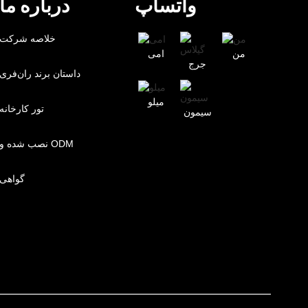
واتساپ
درباره ما
خلاصه شرکت
من
امی
جرج
داستان برند ران‌فری
میلو
تور کارخانه
سیمون
نصب شده و ODM
گواهی