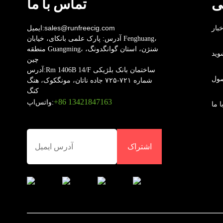
ی
تماس با ما
خبار
sales@runfreecig.com
ایمیل:
آدرس:
پارک علمی بانکای، خیابان Fenghuang،
منطقه Guangming، شنژن، استان گوانگدونگ،
وید
چین
Rm 1406B 14/F ساختمان بانک بلژیکی
آدرس:
صول
شماره ۷۲۱-۷۲۵ جاده ناتان، مونگکوک، هنگ
کنگ
‎+86 13421847163‎
واتس‌اپ:
 ما
اشتراک