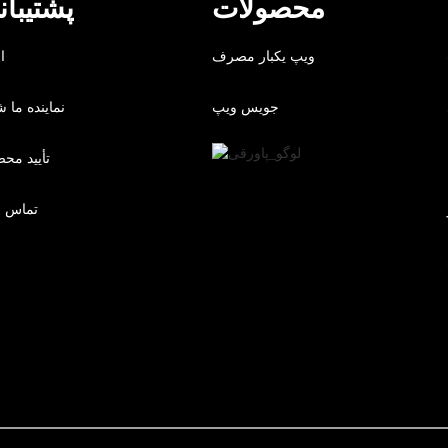
محصولات
پشتیبان
ویپ یکبار مصرف
ا
جویس ویپ
نماینده ما ش
تأیید مح
تماس با