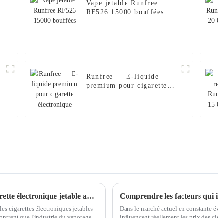
Vape jetable Runfree
RF526 15000 bouffées
Runfree — E-liquide
premium pour cigarette
électronique
Stratégies clés pour choisir la meilleure cigarette électronique jetable adaptée à vos besoins
es cigarettes électroniques jetables
Dans le marché actuel en constante évo
ontrent que l'industrie du vapotage
influencent réellement les prix des 