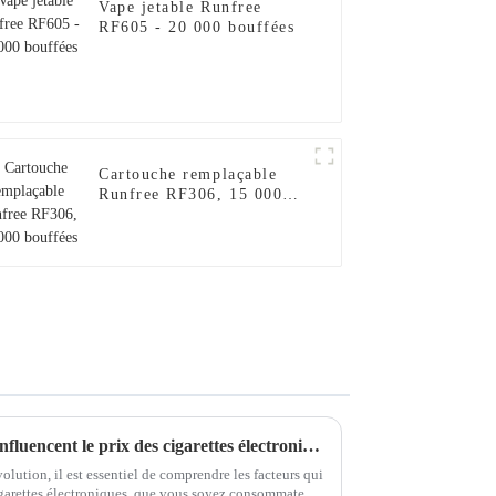
Vape jetable Runfree
RF605 - 20 000 bouffées
Cartouche remplaçable
Runfree RF306, 15 000
bouffées
Comprendre les facteurs qui influencent le prix des cigarettes électroniques : un guide complet
lution, il est essentiel de comprendre les facteurs qui
cigarettes électroniques, que vous soyez consommateur