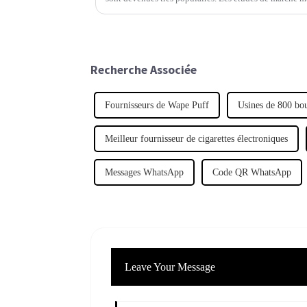
est en pleine expansion.
Recherche Associée
Fournisseurs de Wape Puff
Usines de 800 bo
Meilleur fournisseur de cigarettes électroniques
Messages WhatsApp
Code QR WhatsApp
Leave Your Message