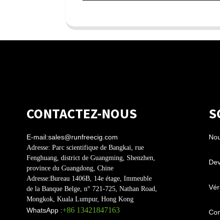
CONTACTEZ-NOUS
S
E-mail:
sales@runfreecig.com
Nou
Adresse:
Parc scientifique de Bangkai, rue
Fenghuang, district de Guangming, Shenzhen,
Dev
province du Guangdong, Chine
Adresse:
Bureau 1406B, 14e étage, Immeuble
Véri
de la Banque Belge, n° 721-725, Nathan Road,
Mongkok, Kuala Lumpur, Hong Kong
+86 13421847163
WhatsApp :
Con