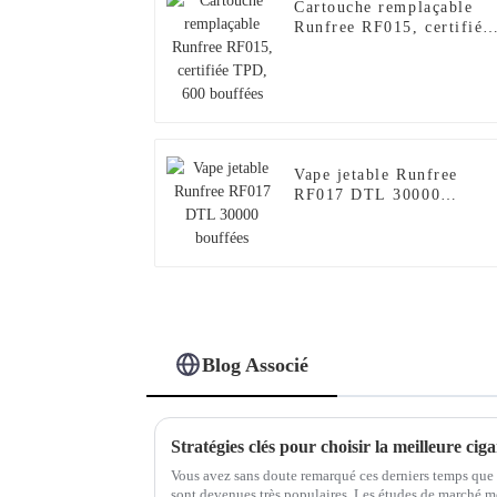
Cartouche remplaçable
Runfree RF015, certifiée
TPD, 600 bouffées
Vape jetable Runfree
RF017 DTL 30000
bouffées
Blog Associé
Vous avez sans doute remarqué ces derniers temps que l
sont devenues très populaires. Les études de marché m