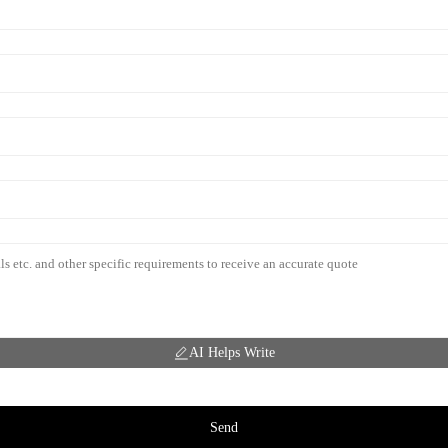
AI Helps Write
Send