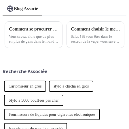
Blog Associé
Comment se procurer des cigarettes électroniques de haute qualité pour répondre aux besoins de votre entreprise à l'échelle mondiale
Comment choisir le meilleur fournisseur de produits de vapotage en gros pour la croissance de votre entreprise
Vous savez, alors que de plus
Salut ! Si vous êtes dans le
en plus de gens dans le monde
secteur de la vape, vous savez à
entier semblent adopter la
quelle vitesse les choses
cigarette électronique, le
évoluent. Choisir le bon
marché est en plein essor — les
fournisseur de produits de vape
acteurs du secteur sont
en gros peut vraiment faire la
différence.
Recherche Associée
Cartomiseur en gros
stylo à chicha en gros
Stylo à 5000 bouffées pas cher
Fournisseurs de liquides pour cigarettes électroniques
Vaporisateur de vape bon marché